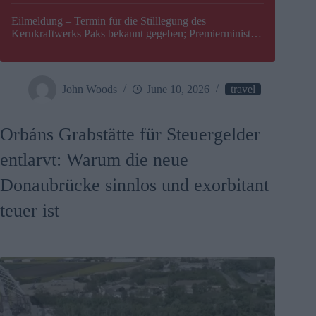
Eilmeldung – Termin für die Stilllegung des
Kernkraftwerks Paks bekannt gegeben; Premierminister
Péter Magyar warnt vor einer möglichen Energiekrise in
Ungarn
John Woods
June 10, 2026
travel
Orbáns Grabstätte für Steuergelder
entlarvt: Warum die neue
Donaubrücke sinnlos und exorbitant
teuer ist