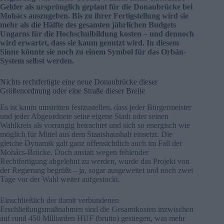
Gelder als ursprünglich geplant für die Donaubrücke bei
Mohács auszugeben. Bis zu ihrer Fertigstellung wird sie
mehr als die Hälfte des gesamten jährlichen Budgets
Ungarns für die Hochschulbildung kosten – und dennoch
wird erwartet, dass sie kaum genutzt wird. In diesem
Sinne könnte sie noch zu einem Symbol für das Orbán-
System selbst werden.
Nichts rechtfertigte eine neue Donaubrücke dieser
Größenordnung oder eine Straße dieser Breite
Es ist kaum umstritten festzustellen, dass jeder Bürgermeister
und jeder Abgeordnete seine eigene Stadt oder seinen
Wahlkreis als vorrangig betrachtet und sich so energisch wie
möglich für Mittel aus dem Staatshaushalt einsetzt. Die
gleiche Dynamik galt ganz offensichtlich auch im Fall der
Mohács-Brücke. Doch anstatt wegen fehlender
Rechtfertigung abgelehnt zu werden, wurde das Projekt von
der Regierung begrüßt – ja, sogar ausgeweitet und noch zwei
Tage vor der Wahl weiter aufgestockt.
Einschließlich der damit verbundenen
Erschließungsmaßnahmen sind die Gesamtkosten inzwischen
auf rund 450 Milliarden HUF (brutto) gestiegen, was mehr