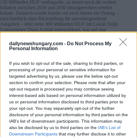
130 Milliarden HUF verdoppelte, zu denen noch die weitere
Inflation zwischen 2026 und 2030 hinzugerechnet werden
könnte. Dennoch wurde bereits vor zwei Jahren ein Vertrag –
einschließlich einer Rückstellung für unvorhergesehene
Ausgaben – über netto 300 Milliarden HUF mit László Szíjjs
Unternehmen Duna Aszfalt unterzeichnet, was auf eine
Überteuerung von etwa 100 bis 120 Milliarden HUF
hindeutet.
dailynewshungary.com -
Do Not Process My
Personal Information
Duna Aszfalt hat regelmäßig solche Regierungsaufträge
erhalten; es ist vielleicht nicht unerheblich, dass der damalige
If you wish to opt-out of the sale, sharing to third parties, or
Außenminister Péter Szijjártó im Jahr 2020 an Bord von
Szíjjs Yacht fotografiert wurde.
processing of your personal or sensitive information for
targeted advertising by us, please use the below opt-out
Weitere Kosten entstanden durch den Ausbau nicht nur der
section to confirm your selection. Please note that after your
Brücke, sondern auch der Verbindungsstraße zu einer
opt-out request is processed you may continue seeing
zweispurigen Straße, was weitere 60 Milliarden HUF netto
interest-based ads based on personal information utilized by
hinzufügte. Das Ergebnis ist, dass sich der Bau auf der
us or personal information disclosed to third parties prior to
flachen ungarischen Tiefebene als teurer erwiesen hat als
your opt-out. You may separately opt-out of the further
vergleichbare Projekte im bergigen Kroatien.
disclosure of your personal information by third parties on the
IAB’s list of downstream participants. This information may
Ein Denkmal der Orbán-Ära
also be disclosed by us to third parties on the
IAB’s List of
Doch das Projekt ist nicht nur überteuert; in seiner jetzigen
Downstream Participants
that may further disclose it to other