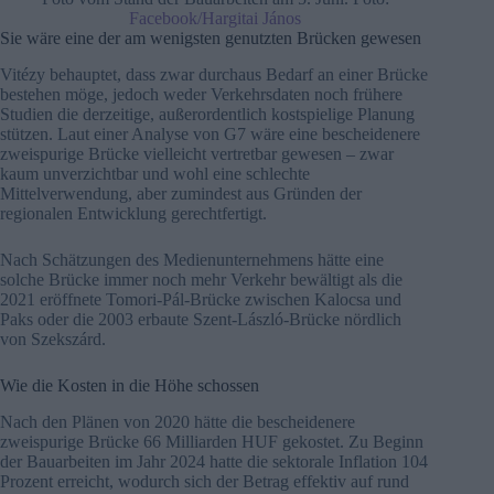
Facebook/Hargitai János
Sie wäre eine der am wenigsten genutzten Brücken gewesen
Vitézy behauptet, dass zwar durchaus Bedarf an einer Brücke
bestehen möge, jedoch weder Verkehrsdaten noch frühere
Studien die derzeitige, außerordentlich kostspielige Planung
stützen. Laut einer Analyse von G7 wäre eine bescheidenere
zweispurige Brücke vielleicht vertretbar gewesen – zwar
kaum unverzichtbar und wohl eine schlechte
Mittelverwendung, aber zumindest aus Gründen der
regionalen Entwicklung gerechtfertigt.
Nach Schätzungen des Medienunternehmens hätte eine
solche Brücke immer noch mehr Verkehr bewältigt als die
2021 eröffnete Tomori-Pál-Brücke zwischen Kalocsa und
Paks oder die 2003 erbaute Szent-László-Brücke nördlich
von Szekszárd.
Wie die Kosten in die Höhe schossen
Nach den Plänen von 2020 hätte die bescheidenere
zweispurige Brücke 66 Milliarden HUF gekostet. Zu Beginn
der Bauarbeiten im Jahr 2024 hatte die sektorale Inflation 104
Prozent erreicht, wodurch sich der Betrag effektiv auf rund