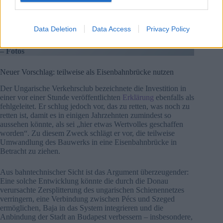
Asphalt flossen – nicht nur fragwürdig, sondern sinnlos.
Unser vorheriger Artikel in dieser Ausgabe:
Orbáns
Data Deletion
Data Access
Privacy Policy
Kabinett baut eine sinnlose Donaubrücke für
Unsummen, während die Brücken in Budapest verfallen
– Fotos
Neuer Vorschlag: teilweise als Eisenbahnbrücke nutzen
Der Ungarische Verkehrsclub bezeichnete die Investition in
einer vor einer Stunde veröffentlichten
Erklärung
ebenfalls als
fehlgeleitet. Er schlug jedoch vor, das zu retten, was noch zu
retten ist, damit es in einigen Jahrzehnten zumindest so
aussehen könnte, als sei „hier etwas Wertvolles geschaffen
worden“. Zu diesem Zweck schlägt er vor, die teilweise
Umwandlung des Bauwerks in eine Eisenbahnbrücke in
Betracht zu ziehen.
Aus bahntechnischer Sicht ist das Argument überzeugender:
Eine solche Entwicklung könnte die durch die Donau
verursachte Zersplitterung des ungarischen Schienennetzes
verringern, eine Verbindung zwischen Pécs und Szeged
ermöglichen, Baja in das System integrieren und die
Anbindung der Stadt an Budapest verbessern – insbesondere,