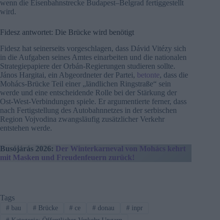
wenn die Eisenbahnstrecke Budapest–Belgrad fertiggestellt
wird.
Fidesz antwortet: Die Brücke wird benötigt
Fidesz hat seinerseits vorgeschlagen, dass Dávid Vitézy sich
in die Aufgaben seines Amtes einarbeiten und die nationalen
Strategiepapiere der Orbán-Regierungen studieren sollte.
János Hargitai, ein Abgeordneter der Partei,
betonte
, dass die
Mohács-Brücke Teil einer „ländlichen Ringstraße“ sein
werde und eine entscheidende Rolle bei der Stärkung der
Ost-West-Verbindungen spiele. Er argumentierte ferner, dass
nach Fertigstellung des Autobahnnetzes in der serbischen
Region Vojvodina zwangsläufig zusätzlicher Verkehr
entstehen werde.
Busójárás 2026:
Der Winterkarneval von Mohács kehrt
mit Masken und Freudenfeuern zurück!
Tags
#
bau
#
Brücke
#
ce
#
donau
#
inpr