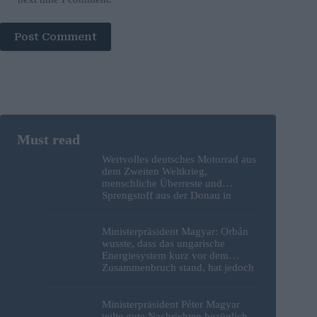
Post Comment
Wertvolles deutsches Motorrad aus
dem Zweiten Weltkrieg,
menschliche Überreste und
Sprengstoff aus der Donau in
Budapest geborgen – Fotos
Ministerpräsident Magyar: Orbán
wusste, dass das ungarische
Energiesystem kurz vor dem
Zusammenbruch stand, hat jedoch
nichts unternommen
Ministerpräsident Péter Magyar
teilte gute Nachrichten bezüglich