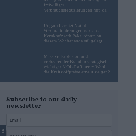
freiwilliger
Verbrauchsreduzierungen mit, da
erneut Hitzerekorde gebrochen
wurden
Ungarn bereitet Notfall-
Stromrationierungen vor, das
Kernkraftwerk Paks könnte an
diesem Wochenende stillgelegt
werden
Massive Explosion und
verheerender Brand in strategisch
wichtiger MOL-Raffinerie: Werden
die Kraftstoffpreise erneut steigen?
– Video
Subscribe to our daily
newsletter
LETTER