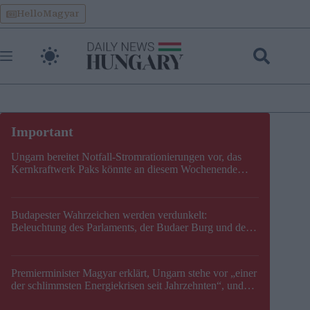
Skip
HelloMagyar
to
content
Ungarn bereitet Notfall-Stromrationierungen vor, das
Kernkraftwerk Paks könnte an diesem Wochenende
stillgelegt werden
Budapester Wahrzeichen werden verdunkelt:
Beleuchtung des Parlaments, der Budaer Burg und der
Zitadelle wird abgeschaltet
Premierminister Magyar erklärt, Ungarn stehe vor „einer
der schlimmsten Energiekrisen seit Jahrzehnten“, und
gibt neuen Termin für die Stilllegung von Paks bekannt