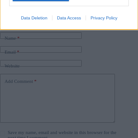
#
magyar government
#
Russia
Leave a Reply
Data Deletion
Data Access
Privacy Policy
Your email address will not be published.
Required fields are marked
*
Name
*
Email
*
Website
Add Comment
*
Save my name, email and website in this browser for the
next time I comment.