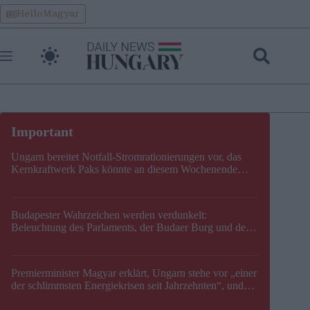
Skip
HelloMagyar
to
content
Ungarn bereitet Notfall-Stromrationierungen vor, das
Kernkraftwerk Paks könnte an diesem Wochenende
stillgelegt werden
Budapester Wahrzeichen werden verdunkelt:
Beleuchtung des Parlaments, der Budaer Burg und der
Zitadelle wird abgeschaltet
Premierminister Magyar erklärt, Ungarn stehe vor „einer
der schlimmsten Energiekrisen seit Jahrzehnten“, und
gibt neuen Termin für die Stilllegung von Paks bekannt