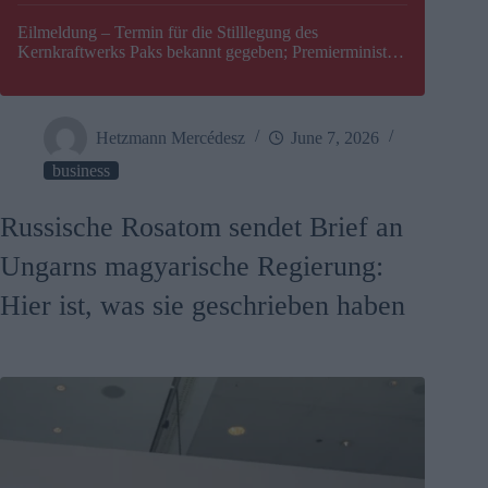
Eilmeldung – Termin für die Stilllegung des
Kernkraftwerks Paks bekannt gegeben; Premierminister
Péter Magyar warnt vor einer möglichen Energiekrise in
Ungarn
Hetzmann Mercédesz
June 7, 2026
business
Russische Rosatom sendet Brief an
Ungarns magyarische Regierung:
Hier ist, was sie geschrieben haben