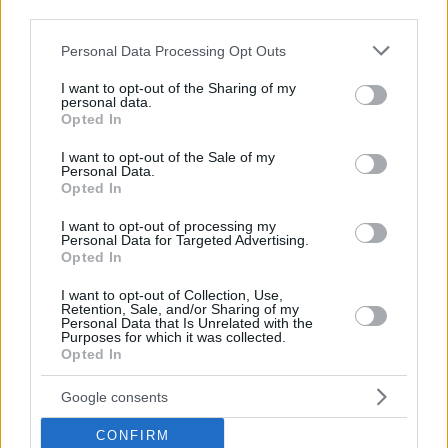
Strategische Auswirkungen auf die Energiezukunft Ungarns
third parties.
Paks II ist eine der bedeutendsten Investitionen Ungarns in
Please note that this website/app uses one or more Google
Personal Data Processing Opt Outs
die Energieinfrastruktur, die darauf abzielt, die
services and may gather and store information including but
Nuklearkapazität zu erweitern und die langfristige Stabilität
not limited to your visit or usage behaviour. You may click to
I want to opt-out of the Sharing of my
der Stromversorgung zu gewährleisten.
personal data.
grant or deny consent to Google and its third-party tags to
Opted In
use your data for below specified purposes in below Google
Jede Änderung der Vertragsbedingungen, des Zeitplans oder
consent section.
der Finanzierungsstruktur könnte erhebliche Auswirkungen
I want to opt-out of the Sale of my
auf die ungarische Energiesicherheitsstrategie sowie auf die
Personal Data.
Zusammenarbeit mit der russischen Nukleartechnologie im
Opted In
Rahmen der allgemeinen geopolitischen Sensibilitäten haben.
I want to opt-out of processing my
Personal Data for Targeted Advertising.
Rosatom sagt, dass es zunächst die Entscheidung Ungarns
Opted In
abwartet, bevor es mit den formellen Konsultationen fortfährt.
I want to opt-out of Collection, Use,
Falls Sie es verpasst haben:
Nach Orbán: Russland
Retention, Sale, and/or Sharing of my
Personal Data that Is Unrelated with the
offenbart, wie es mit Ungarns neuer Regierung umgehen
Purposes for which it was collected.
will
Opted In
Google consents
Tags
#
category finance hungary
#
category foreign affairs
CONFIRM
#
category politics
#
hungarian government