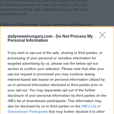
Er wies jedoch darauf hin, dass noch unklar sei, ob ein
Konsultationsprozess vor oder nach einem Audit unter
ungarischer Leitung oder möglicherweise parallel dazu
stattfinden werde.
Politische Hintergründe: Ungarn bewertet das Projekt neu
Die Entwicklungen kommen zu einem Zeitpunkt, an dem
dailynewshungary.com -
Do Not Process My
Ungarn eine mögliche Neubewertung der Bedingungen des
Personal Information
seit langem laufenden Ausbauprojekts für das Kernkraftwerk
Paks II signalisiert.
If you wish to opt-out of the sale, sharing to third parties, or
Der ungarische Wirtschafts- und Energieminister István
processing of your personal or sensitive information for
Kapitány hat Berichten zufolge im Mai erklärt, dass die
targeted advertising by us, please use the below opt-out
Regierung beabsichtigt, die Vertragsbedingungen des Projekts
section to confirm your selection. Please note that after your
zu überprüfen.
opt-out request is processed you may continue seeing
interest-based ads based on personal information utilized by
Nach dieser Ankündigung deutete Lichatschow an, dass
us or personal information disclosed to third parties prior to
Rosatom immer noch hofft, dass die neue ungarische
your opt-out. You may separately opt-out of the further
Führung die Umsetzung beschleunigen wird, während
Budapest anscheinend einen vorsichtigeren Ansatz verfolgt
disclosure of your personal information by third parties on the
und einer vollständigen Überprüfung des Abkommens den
IAB’s list of downstream participants. This information may
Vorrang gibt.
also be disclosed by us to third parties on the
IAB’s List of
Downstream Participants
that may further disclose it to other