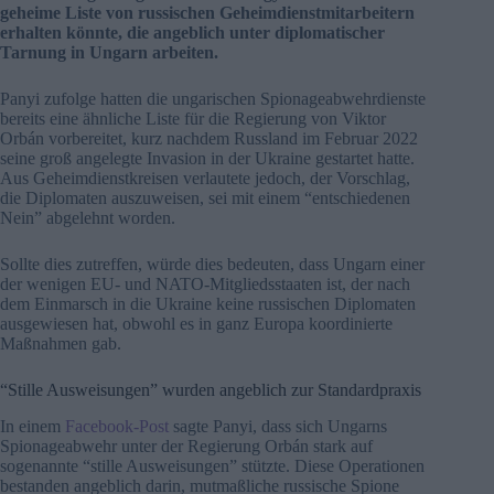
geheime Liste von russischen Geheimdienstmitarbeitern
erhalten könnte, die angeblich unter diplomatischer
Tarnung in Ungarn arbeiten.
Panyi zufolge hatten die ungarischen Spionageabwehrdienste
bereits eine ähnliche Liste für die Regierung von Viktor
Orbán vorbereitet, kurz nachdem Russland im Februar 2022
seine groß angelegte Invasion in der Ukraine gestartet hatte.
Aus Geheimdienstkreisen verlautete jedoch, der Vorschlag,
die Diplomaten auszuweisen, sei mit einem “entschiedenen
Nein” abgelehnt worden.
Sollte dies zutreffen, würde dies bedeuten, dass Ungarn einer
der wenigen EU- und NATO-Mitgliedsstaaten ist, der nach
dem Einmarsch in die Ukraine keine russischen Diplomaten
ausgewiesen hat, obwohl es in ganz Europa koordinierte
Maßnahmen gab.
“Stille Ausweisungen” wurden angeblich zur Standardpraxis
In einem
Facebook-Post
sagte Panyi, dass sich Ungarns
Spionageabwehr unter der Regierung Orbán stark auf
sogenannte “stille Ausweisungen” stützte. Diese Operationen
bestanden angeblich darin, mutmaßliche russische Spione