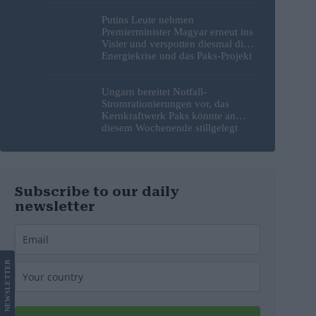
Putins Leute nehmen
Premierminister Magyar erneut ins
Visier und verspotten diesmal die
Energiekrise und das Paks-Projekt
Ungarn bereitet Notfall-
Stromrationierungen vor, das
Kernkraftwerk Paks könnte an
diesem Wochenende stillgelegt
werden
Subscribe to our daily
newsletter
LETTER
NEWS