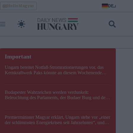
Skip
DE
HelloMagyar
to
content
Ungarn bereitet Notfall-Stromrationierungen vor, das
Kernkraftwerk Paks könnte an diesem Wochenende
stillgelegt werden
Budapester Wahrzeichen werden verdunkelt:
Beleuchtung des Parlaments, der Budaer Burg und der
Zitadelle wird abgeschaltet
Premierminister Magyar erklärt, Ungarn stehe vor „einer
der schlimmsten Energiekrisen seit Jahrzehnten“, und
gibt neuen Termin für die Stilllegung von Paks bekannt