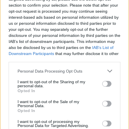
Russische Geheimdienstnetzwerke blieben angeblich
section to confirm your selection. Please note that after your
weitgehend unangetastet
opt-out request is processed you may continue seeing
Der Bericht behauptet, dass die Residenzen des russischen
interest-based ads based on personal information utilized by
Auslandsgeheimdienstes SVR und des militärischen
us or personal information disclosed to third parties prior to
Geheimdienstes GRU, die von der russischen Botschaft in
your opt-out. You may separately opt-out of the further
der Bajza-Straße in Budapest aus operieren, in den letzten
disclosure of your personal information by third parties on the
Jahren “fast völlig unberührt” geblieben sind.
IAB’s list of downstream participants. This information may
also be disclosed by us to third parties on the
IAB’s List of
Panyi wies auch auf zwei angebliche “stille Ausweisungen”
Downstream Participants
that may further disclose it to other
hin, die bisher keine größere Aufmerksamkeit erregt hatten.
third parties.
Eine davon betraf Artur Sushkov, einen Geheimdienstoffizier
Please note that this website/app uses one or more Google
Personal Data Processing Opt Outs
des SVR, der am 4. Mai 2026 ausgewiesen worden sein soll.
services and may gather and store information including but
Laut Panyi soll Sushkov nachrichtendienstliche Aktivitäten
im Umfeld von Institutionen wie dem Mathias-Corvinus-
not limited to your visit or usage behaviour. You may click to
I want to opt-out of the Sharing of my
personal data.
Kolleg, dem Ungarischen Institut für Auswärtige
grant or deny consent to Google and its third-party tags to
Opted In
Angelegenheiten und der Nationalen Universität für den
use your data for below specified purposes in below Google
öffentlichen Dienst durchgeführt haben.
consent section.
I want to opt-out of the Sale of my
Personal Data.
Ein weiterer Fall ereignete sich angeblich am 20. Juni 2024,
Opted In
als Andrey Tarakanov, der als GRU-Offizier identifiziert
wurde, der unter diplomatischer Tarnung als dritter Sekretär
I want to opt-out of processing my
arbeitete, angeblich nach Moskau zurückgeschickt wurde.
Personal Data for Targeted Advertising.