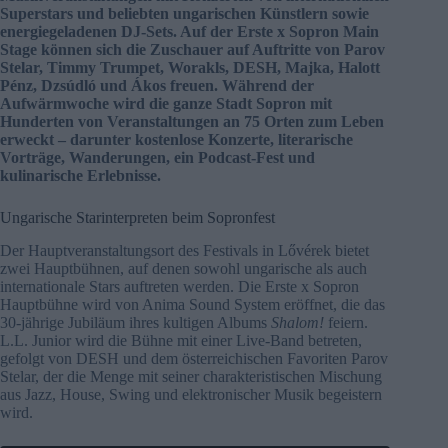
Superstars und beliebten ungarischen Künstlern sowie
energiegeladenen DJ-Sets. Auf der Erste x Sopron Main
Stage können sich die Zuschauer auf Auftritte von Parov
Stelar, Timmy Trumpet, Worakls, DESH, Majka, Halott
Pénz, Dzsúdló und Ákos freuen. Während der
Aufwärmwoche wird die ganze Stadt Sopron mit
Hunderten von Veranstaltungen an 75 Orten zum Leben
erweckt – darunter kostenlose Konzerte, literarische
Vorträge, Wanderungen, ein Podcast-Fest und
kulinarische Erlebnisse.
Ungarische Starinterpreten beim Sopronfest
Der Hauptveranstaltungsort des Festivals in Lővérek bietet
zwei Hauptbühnen, auf denen sowohl ungarische als auch
internationale Stars auftreten werden. Die Erste x Sopron
Hauptbühne wird von Anima Sound System eröffnet, die das
30-jährige Jubiläum ihres kultigen Albums
Shalom!
feiern.
L.L. Junior wird die Bühne mit einer Live-Band betreten,
gefolgt von DESH und dem österreichischen Favoriten Parov
Stelar, der die Menge mit seiner charakteristischen Mischung
aus Jazz, House, Swing und elektronischer Musik begeistern
wird.