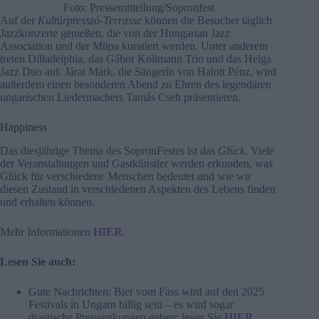
Foto: Pressemitteilung/Sopronfest
Auf der
Kultúrpresszó-Terrasse
können die Besucher täglich
Jazzkonzerte genießen, die von der Hungarian Jazz
Association und der Müpa kuratiert werden. Unter anderem
treten Dilladelphia, das Gábor Kollmann Trio und das Helga
Jazz Duo auf. Járai Márk, die Sängerin von Halott Pénz, wird
außerdem einen besonderen Abend zu Ehren des legendären
ungarischen Liedermachers Tamás Cseh präsentieren.
Happiness
Das diesjährige Thema des SopronFestes ist das
Glück
. Viele
der Veranstaltungen und Gastkünstler werden erkunden, was
Glück für verschiedene Menschen bedeutet und wie wir
diesen Zustand in verschiedenen Aspekten des Lebens finden
und erhalten können.
Mehr Informationen
HIER
.
Lesen Sie auch:
Gute Nachrichten: Bier vom Fass wird auf den 2025
Festivals in Ungarn billig sein – es wird sogar
drastische Preissenkungen geben; lesen Sie
HIER