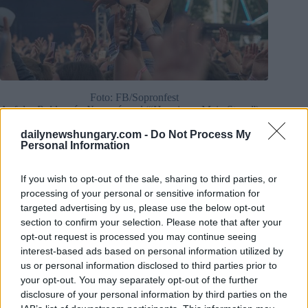
Foto: FB/Sopronfest
Auf der
Boldogság Nagyszínpad
(“Happiness Main Stage”)
wird ein vielfältiges Lineup auftreten, darunter Bohemian
dailynewshungary.com -
Do Not Process My
Betyars, Pogány Induló, Parno Graszt, bëlga, Charlie, Carson
Personal Information
Coma, hiperkarma, TNT, T. Danny und Earth, Wind & Fire
Experience by Al McKay. Auch die beliebte Necc Party-
Crew wird einen Auftritt haben. Im Telekom Secret Garden
If you wish to opt-out of the sale, sharing to third parties, or
werden Dub FX, Analog Balaton, Sisi, Lil Frakk, Co Lee,
processing of your personal or sensitive information for
Hundred Sins, K-OSZ Disco und Bladerunnaz zu später
targeted advertising by us, please use the below opt-out
Stunde auflegen.
section to confirm your selection. Please note that after your
opt-out request is processed you may continue seeing
interest-based ads based on personal information utilized by
us or personal information disclosed to third parties prior to
your opt-out. You may separately opt-out of the further
disclosure of your personal information by third parties on the