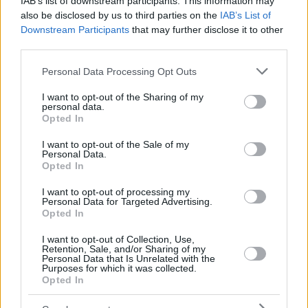
IAB’s list of downstream participants. This information may
also be disclosed by us to third parties on the
IAB’s List of
Downstream Participants
that may further disclose it to other
third parties.
Please note that this website/app uses one or more Google
Personal Data Processing Opt Outs
services and may gather and store information including but
not limited to your visit or usage behaviour. You may click to
I want to opt-out of the Sharing of my
personal data.
grant or deny consent to Google and its third-party tags to
Opted In
use your data for below specified purposes in below Google
consent section.
I want to opt-out of the Sale of my
Personal Data.
Opted In
I want to opt-out of processing my
Personal Data for Targeted Advertising.
Foto: FB/Sopronfest
Opted In
Die Stadt wird vor Leben sprühen
I want to opt-out of Collection, Use,
Urbane Themen stehen im Mittelpunkt des
SopronFestes
–
Retention, Sale, and/or Sharing of my
ab dem 29. Mai wird die Stadt vor Leben sprühen und
Personal Data that Is Unrelated with the
Purposes for which it was collected.
einzigartige Programme auf Straßen, Plätzen, in Clubs, Cafés
Opted In
und Restaurants bieten. Zu den Höhepunkten auf der
historischen Promenade Várkerület gehören kostenlose
Konzerte von Budapest Bár, Kaláka und Halász Judit. Zoli