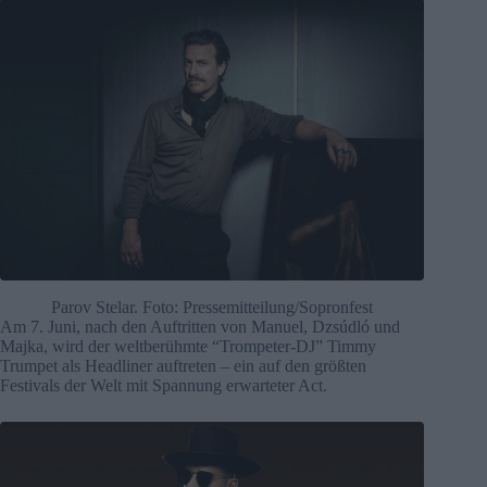
Parov Stelar. Foto: Pressemitteilung/Sopronfest
Am 7. Juni, nach den Auftritten von Manuel, Dzsúdló und
Majka, wird der weltberühmte “Trompeter-DJ” Timmy
Trumpet als Headliner auftreten – ein auf den größten
Festivals der Welt mit Spannung erwarteter Act.