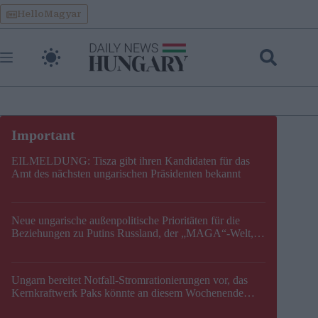
Skip
HelloMagyar
to
content
EILMELDUNG: Tisza gibt ihren Kandidaten für das
Amt des nächsten ungarischen Präsidenten bekannt
Neue ungarische außenpolitische Prioritäten für die
Beziehungen zu Putins Russland, der „MAGA“-Welt,
der EU, der V4, der NATO und dem Balkan festgelegt
Ungarn bereitet Notfall-Stromrationierungen vor, das
Kernkraftwerk Paks könnte an diesem Wochenende
stillgelegt werden