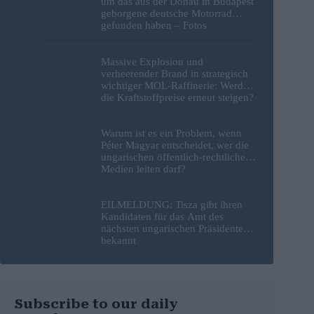
um das aus der Donau in Budapest
geborgene deutsche Motorrad
gefunden haben – Fotos
Massive Explosion und
verheerender Brand in strategisch
wichtiger MOL-Raffinerie: Werden
die Kraftstoffpreise erneut steigen?
– Video
Warum ist es ein Problem, wenn
Péter Magyar entscheidet, wer die
ungarischen öffentlich-rechtlichen
Medien leiten darf?
EILMELDUNG: Tisza gibt ihren
Kandidaten für das Amt des
nächsten ungarischen Präsidenten
bekannt
Subscribe to our daily