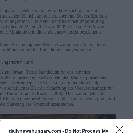
Ungarn, so stellte er klar, wird die Beziehungen zum
russischen Öl nicht abbrechen, aber eine Diversifizierung
wird angestrebt. Der Anteil der russischen Importe stieg
zwischen 2022 und 2025 von 65 Prozent auf 90 Prozent –
eine Abhängigkeit, die er als unerwünscht bezeichnete.
Seine Ernennung zum Minister wurde vom Ausschuss mit 12
Ja-Stimmen und drei Enthaltungen angenommen.
Ungarischer Euro
Anita Orbán, Tiszas Kandidatin für das Amt des
Außenministers und stellvertretenden Ministerpräsidenten,
stellte drei strategische Ziele vor, darunter ein wichtiges
wirtschaftliches Ziel: die Schaffung der Voraussetzungen für
die Einführung des Euro bis 2030. Dies würde neben der
Sicherung einer bezahlbaren, stabilen Energieversorgung und
der Stärkung des Grenzschutzes stehen.
dailynewshungary.com -
Do Not Process My