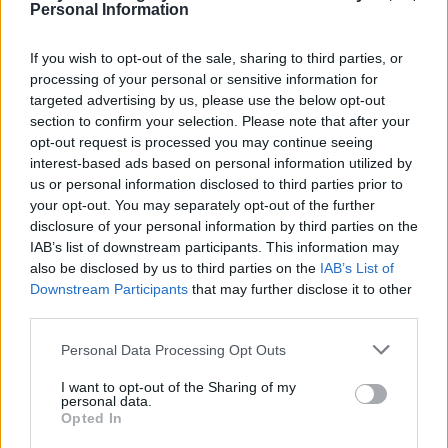
Personal Information
If you wish to opt-out of the sale, sharing to third parties, or
processing of your personal or sensitive information for
targeted advertising by us, please use the below opt-out
section to confirm your selection. Please note that after your
opt-out request is processed you may continue seeing
interest-based ads based on personal information utilized by
us or personal information disclosed to third parties prior to
your opt-out. You may separately opt-out of the further
Anita Orbán. Foto: MTI/Tamás Purger
disclosure of your personal information by third parties on the
Mehrwertsteuersenkungen auf dem Tisch
IAB’s list of downstream participants. This information may
also be disclosed by us to third parties on the
IAB’s List of
Szabolcs Bóna, der künftige Landwirtschaftsminister, erklärte
gegenüber dem Landwirtschaftsausschuss des Parlaments,
Downstream Participants
that may further disclose it to other
dass die Entscheidung über eine Senkung der Mehrwertsteuer
third parties.
auf Obst und Gemüse – von 27 Prozent auf 5 Prozent – von
der Haushaltslage abhängen werde. Die Möglichkeit, diese
Please note that this website/app uses one or more Google
Personal Data Processing Opt Outs
Senkungen auch auf andere Lebensmittel auszuweiten, wird
services and may gather and store information including but
ebenfalls in Betracht gezogen.
not limited to your visit or usage behaviour. You may click to
I want to opt-out of the Sharing of my
personal data.
grant or deny consent to Google and its third-party tags to
Opted In
use your data for below specified purposes in below Google