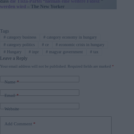
dass
die Tisza-Partei “niemals eine weitere Fidesz
”
werden wird
– The New Yorker
Tags
#
category business
#
category economy in hungary
#
category politics
#
ce
#
economic crisis in hungary
#
Hungary
#
inpr
#
magyar government
#
tax
Leave a Reply
Your email address will not be published.
Required fields are marked
*
Name
*
Email
*
Website
Add Comment
*