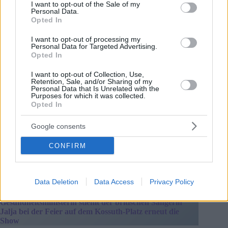
consent section.
I want to opt-out of the Sale of my
Personal Data.
Opted In
I want to opt-out of processing my
Personal Data for Targeted Advertising.
Opted In
I want to opt-out of Collection, Use,
Retention, Sale, and/or Sharing of my
Personal Data that Is Unrelated with the
Purposes for which it was collected.
Opted In
Szabolcs Bóna. Quelle: MTI/Balogh Zoltán
Google consents
Der Agrarökonom György Raskó meinte, der Schritt würde
zu spürbaren Preissenkungen führen, selbst wenn ein Teil des
CONFIRM
Nutzens von Einzelhändlern und Erzeugern aufgefangen
würde. Er argumentierte, die Maßnahme sei fiskalisch
überschaubar und koste jährlich etwa 150 Milliarden Forint.
Data Deletion
Data Access
Privacy Policy
Haben Sie das gesehen?
Ungarns tanzende
Gesundheitsministerin stiehlt der britischen Sängerin
Jalja bei der Feier auf dem Kossuth-Platz erneut die
Show