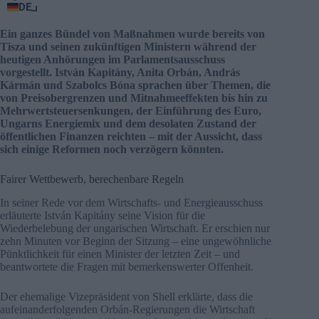
DE
Ein ganzes Bündel von Maßnahmen wurde bereits von
Tisza und seinen zukünftigen Ministern während der
heutigen Anhörungen im Parlamentsausschuss
vorgestellt. István Kapitány, Anita Orbán, András
Kármán und Szabolcs Bóna sprachen über Themen, die
von Preisobergrenzen und Mitnahmeeffekten bis hin zu
Mehrwertsteuersenkungen, der Einführung des Euro,
Ungarns Energiemix und dem desolaten Zustand der
öffentlichen Finanzen reichten – mit der Aussicht, dass
sich einige Reformen noch verzögern könnten.
Fairer Wettbewerb, berechenbare Regeln
In seiner Rede vor dem Wirtschafts- und Energieausschuss
erläuterte István Kapitány seine Vision für die
Wiederbelebung der ungarischen Wirtschaft. Er erschien nur
zehn Minuten vor Beginn der Sitzung – eine ungewöhnliche
Pünktlichkeit für einen Minister der letzten Zeit – und
beantwortete die Fragen mit bemerkenswerter Offenheit.
Der ehemalige Vizepräsident von Shell erklärte, dass die
aufeinanderfolgenden Orbán-Regierungen die Wirtschaft