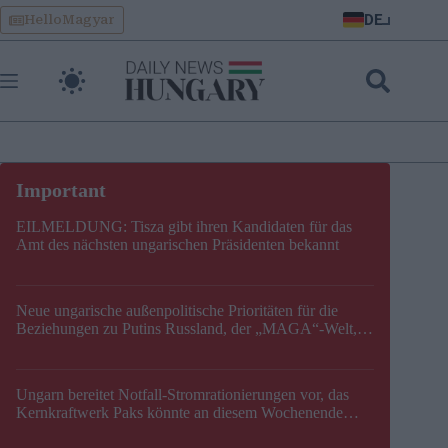
Skip
DE
HelloMagyar
to
content
EILMELDUNG: Tisza gibt ihren Kandidaten für das
Amt des nächsten ungarischen Präsidenten bekannt
Neue ungarische außenpolitische Prioritäten für die
Beziehungen zu Putins Russland, der „MAGA“-Welt,
der EU, der V4, der NATO und dem Balkan festgelegt
Ungarn bereitet Notfall-Stromrationierungen vor, das
Kernkraftwerk Paks könnte an diesem Wochenende
stillgelegt werden