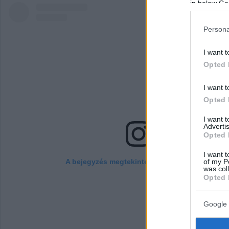
in below Go
Persona
I want t
Opted 
I want t
Opted 
I want 
Advertis
Opted 
I want t
of my P
A bejegyzés megtekintése az Instagramon
was col
Opted 
Google 