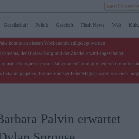
HelloMagya
Gesellschaft
Politik
Geschäft
Flash News
Welt
Kult
 Paks könnte an diesem Wochenende stillgelegt werden
laments, der Budaer Burg und der Zitadelle wird abgeschaltet
limmsten Energiekrisen seit Jahrzehnten“, und gibt neuen Termin für di
ks bekannt gegeben; Premierminister Péter Magyar warnt vor einer mög
arbara Palvin erwartet
Dylan Sprouse