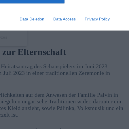
Data Deletion
Data Access
Privacy Policy
yzés
zur Elternschaft
Heiratsantrag des Schauspielers im Juni 2023
 Juli 2023 in einer traditionellen Zeremonie in
erlichkeiten auf dem Anwesen der Familie Palvin in
piegelten ungarische Traditionen wider, darunter ein
tes Kleid anzieht, sowie Pálinka, Volksmusik und ein
elt ist.