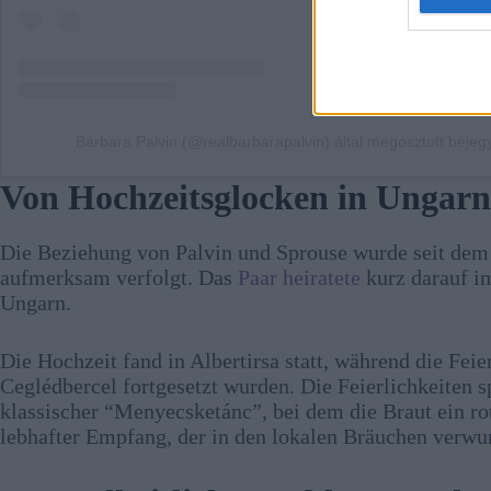
Barbara Palvin (@realbarbarapalvin) által megosztott bejeg
Von Hochzeitsglocken in Ungarn 
Die Beziehung von Palvin und Sprouse wurde seit dem 
aufmerksam verfolgt. Das
Paar heiratete
kurz darauf im
Ungarn.
Die Hochzeit fand in Albertirsa statt, während die Fei
Ceglédbercel fortgesetzt wurden. Die Feierlichkeiten s
klassischer “Menyecsketánc”, bei dem die Braut ein ro
lebhafter Empfang, der in den lokalen Bräuchen verwurz