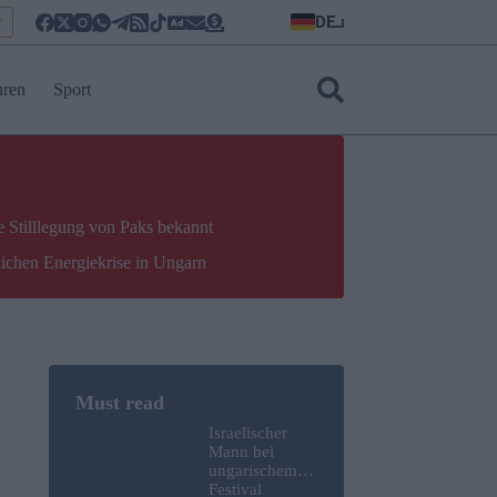
DE
r
uren
Sport
e Stilllegung von Paks bekannt
lichen Energiekrise in Ungarn
Israelischer
Mann bei
ungarischem
Festival