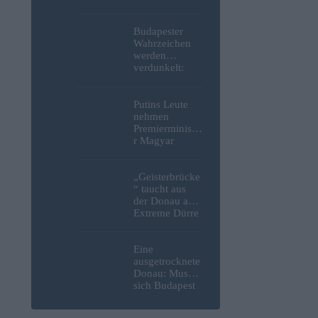
niedergestoche
n
Budapester
Wahrzeichen
werden
verdunkelt:
Beleuchtung
des Parlaments,
der Budaer
Putins Leute
Burg und der
nehmen
Zitadelle wird
Premierministe
abgeschaltet
r Magyar
erneut ins
Visier und
verspotten
„Geisterbrücke
diesmal die
“ taucht aus
Energiekrise
der Donau auf:
und das Paks-
Extreme Dürre
Projekt
legt längst
verschollenes
Relikt aus dem
Eine
Zweiten
ausgetrocknete
Weltkrieg in
Donau: Muss
Budapest frei
sich Budapest
Sorgen um
seine