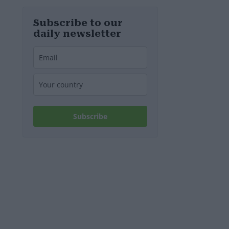
Wasserversorg
ung machen?
Experte weist
Subscribe to our
auf eine
daily newsletter
überraschende
Tatsache hin
Subscribe