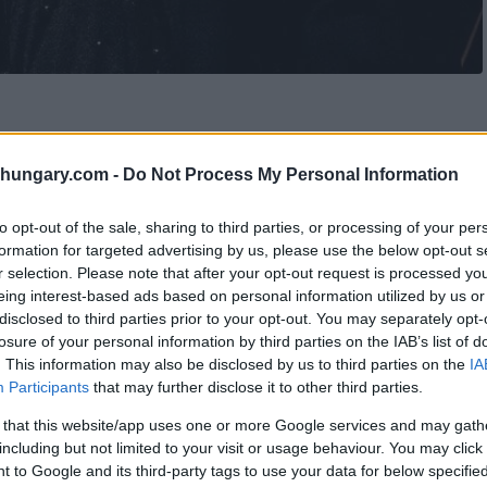
shungary.com -
Do Not Process My Personal Information
t ihr erstes Kind mit ihrem Ehemann, dem
to opt-out of the sale, sharing to third parties, or processing of your per
t das Paar in einem gemeinsamen Beitrag in den
formation for targeted advertising by us, please use the below opt-out s
r selection. Please note that after your opt-out request is processed y
eing interest-based ads based on personal information utilized by us or
den prestigeträchtigen Filmfestspielen in Cannes
disclosed to third parties prior to your opt-out. You may separately opt-
losure of your personal information by third parties on the IAB’s list of
it sichtbar schwanger war.
. This information may also be disclosed by us to third parties on the
IA
Participants
that may further disclose it to other third parties.
nen Palvins Babybauch zu sehen war, sowie ein
 that this website/app uses one or more Google services and may gath
h eine winzige Faust zu sehen war.
including but not limited to your visit or usage behaviour. You may click 
 to Google and its third-party tags to use your data for below specifi