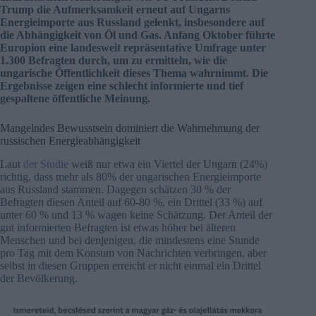
Trump die Aufmerksamkeit erneut auf Ungarns
Energieimporte aus Russland gelenkt, insbesondere auf
die Abhängigkeit von Öl und Gas. Anfang Oktober führte
Europion eine landesweit repräsentative Umfrage unter
1.300 Befragten durch, um zu ermitteln, wie die
ungarische Öffentlichkeit dieses Thema wahrnimmt. Die
Ergebnisse zeigen eine schlecht informierte und tief
gespaltene öffentliche Meinung.
Mangelndes Bewusstsein dominiert die Wahrnehmung der
russischen Energieabhängigkeit
Laut
der Studie
weiß nur etwa ein Viertel der Ungarn (24%)
richtig, dass mehr als 80% der ungarischen Energieimporte
aus Russland stammen. Dagegen schätzen 30 % der
Befragten diesen Anteil auf 60-80 %, ein Drittel (33 %) auf
unter 60 % und 13 % wagen keine Schätzung. Der Anteil der
gut informierten Befragten ist etwas höher bei älteren
Menschen und bei denjenigen, die mindestens eine Stunde
pro Tag mit dem Konsum von Nachrichten verbringen, aber
selbst in diesen Gruppen erreicht er nicht einmal ein Drittel
der Bevölkerung.