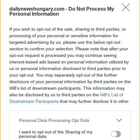
dailynewshungary.com -
Do Not Process My
Personal Information
If you wish to opt-out of the sale, sharing to third parties, or
processing of your personal or sensitive information for
targeted advertising by us, please use the below opt-out
section to confirm your selection. Please note that after your
opt-out request is processed you may continue seeing
interest-based ads based on personal information utilized by
Was ist Ihrer Meinung nach wichtiger für Ungarn: billige
us or personal information disclosed to third parties prior to
Energie oder Energieunabhängigkeit? Foto:
Europion
Auch bei der Bewertung der russischen Energieimporte im
your opt-out. You may separately opt-out of the further
Zusammenhang mit dem Krieg gehen die Meinungen weit
disclosure of your personal information by third parties on the
auseinander: 38% befürworten, dass Ungarn während des
IAB’s list of downstream participants. This information may
Krieges Energie aus Russland bezieht, während 36% dies
also be disclosed by us to third parties on the
IAB’s List of
ablehnen. Eine der deutlichsten Meinungsverschiedenheiten
Downstream Participants
that may further disclose it to other
gibt es bei der Anpassung an die EU-Sanktionen. Die
third parties.
Mehrheit der Hochschulabsolventen befürwortet die
Anpassung an die EU-Maßnahmen, aber die politische
Please note that this website/app uses one or more Google
Zugehörigkeit wiegt noch schwerer: Die Anhänger der
Personal Data Processing Opt Outs
Theiß-Partei unterstützen die Sanktionen, während die
services and may gather and store information including but
Mehrheit der Regierungsanhänger sie ablehnt.
not limited to your visit or usage behaviour. You may click to
I want to opt-out of the Sharing of my
personal data.
grant or deny consent to Google and its third-party tags to