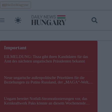
Skip
HelloMagyar
to
content
EILMELDUNG: Tisza gibt ihren Kandidaten für das
Amt des nächsten ungarischen Präsidenten bekannt
Neue ungarische außenpolitische Prioritäten für die
Beziehungen zu Putins Russland, der „MAGA“-Welt,
der EU, der V4, der NATO und dem Balkan festgelegt
Ungarn bereitet Notfall-Stromrationierungen vor, das
Kernkraftwerk Paks könnte an diesem Wochenende
stillgelegt werden