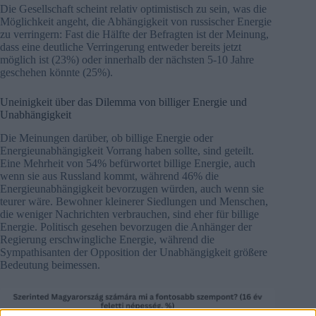
Die Gesellschaft scheint relativ optimistisch zu sein, was die
Möglichkeit angeht, die Abhängigkeit von russischer Energie
zu verringern: Fast die Hälfte der Befragten ist der Meinung,
dass eine deutliche Verringerung entweder bereits jetzt
möglich ist (23%) oder innerhalb der nächsten 5-10 Jahre
geschehen könnte (25%).
Uneinigkeit über das Dilemma von billiger Energie und
Unabhängigkeit
Die Meinungen darüber, ob billige Energie oder
Energieunabhängigkeit Vorrang haben sollte, sind geteilt.
Eine Mehrheit von 54% befürwortet billige Energie, auch
wenn sie aus Russland kommt, während 46% die
Energieunabhängigkeit bevorzugen würden, auch wenn sie
teurer wäre. Bewohner kleinerer Siedlungen und Menschen,
die weniger Nachrichten verbrauchen, sind eher für billige
Energie. Politisch gesehen bevorzugen die Anhänger der
Regierung erschwingliche Energie, während die
Sympathisanten der Opposition der Unabhängigkeit größere
Bedeutung beimessen.