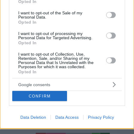
Opted In
Ungarn klammert sich an den Mythos des billigen
use your data for below specified purposes in below Google
russischen Gases: aber es zahlt mehr als der EU-
consent section.
I want to opt-out of the Sale of my
Durchschnitt
Personal Data.
Opted In
Erhebliche Abhängigkeit, weit verbreitete Unkenntnis
I want to opt-out of processing my
Zusammenfassend lässt sich sagen, dass sich die ungarische
Personal Data for Targeted Advertising.
Gesellschaft in einer Situation befindet, in der die
Opted In
Abhängigkeit von russischer Energie nach wie vor
beträchtlich ist, das öffentliche Bewusstsein jedoch gering ist
I want to opt-out of Collection, Use,
Retention, Sale, and/or Sharing of my
und die Meinungen entlang politischer Linien stark polarisiert
Personal Data that Is Unrelated with the
sind. Die Entscheidung zwischen Energieunabhängigkeit und
Purposes for which it was collected.
preiswerter Energie spaltet weiterhin die öffentliche Meinung,
Opted In
während die langfristigen Lösungen und die Auswirkungen
der EU-Sanktionen ungewiss bleiben.
Google consents
CONFIRM
Data Deletion
Data Access
Privacy Policy