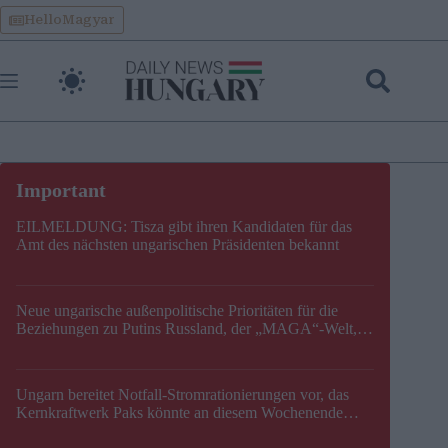
Skip
HelloMagyar
to
content
EILMELDUNG: Tisza gibt ihren Kandidaten für das
Amt des nächsten ungarischen Präsidenten bekannt
Neue ungarische außenpolitische Prioritäten für die
Beziehungen zu Putins Russland, der „MAGA“-Welt,
der EU, der V4, der NATO und dem Balkan festgelegt
Ungarn bereitet Notfall-Stromrationierungen vor, das
Kernkraftwerk Paks könnte an diesem Wochenende
stillgelegt werden