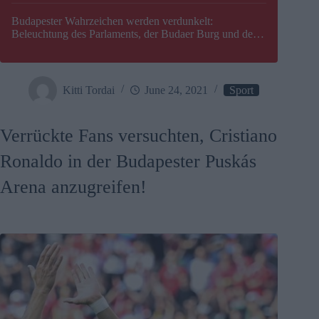
Budapester Wahrzeichen werden verdunkelt:
Beleuchtung des Parlaments, der Budaer Burg und der
Zitadelle wird abgeschaltet
Kitti Tordai
June 24, 2021
Sport
Verrückte Fans versuchten, Cristiano
Ronaldo in der Budapester Puskás
Arena anzugreifen!