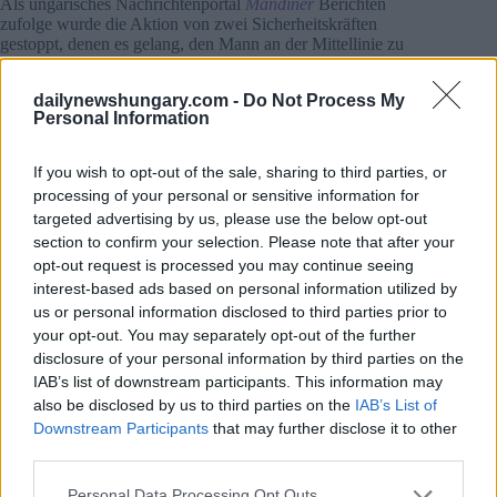
Als ungarisches Nachrichtenportal
Mandiner
Berichten
zufolge wurde die Aktion von zwei Sicherheitskräften
gestoppt, denen es gelang, den Mann an der Mittellinie zu
fangen, wo sich der Mann auf den Boden legte. Die Kamera
zeigte die Leistung nicht an, aber auch in diesem Fall ist mit
dailynewshungary.com -
Do Not Process My
einer schweren Strafe zu rechnen.
Personal Information
Zuvor hatte der linke Münchner Bürgermeister
vorgeschlagen, das Stadion während des Spiels Deutschland-
If you wish to opt-out of the sale, sharing to third parties, or
Ungarn am Mittwoch aus Protest gegen das geänderte Anti-
processing of your personal or sensitive information for
Pädophilen-Gesetz in Regenbogenfarben zu beleuchten. Die
targeted advertising by us, please use the below opt-out
Aktion wurde schließlich
Von der UEFA gesperrt, die
section to confirm your selection. Please note that after your
„nicht zur politischen Provokation beitragen” beschloss
“.
opt-out request is processed you may continue seeing
interest-based ads based on personal information utilized by
Am Mittwoch, dem
Die ungarische Mannschaft spielte auf
us or personal information disclosed to third parties prior to
wundersame Weise in München
Gegen Deutschland zwei
your opt-out. You may separately opt-out of the further
Tore erzielt haben (10′ Szalai, 67′ Schäfer) Die ungarische
Nationalmannschaft unter Führung von Marco Rossi hat im
disclosure of your personal information by third parties on the
Bravourspiel ein 2-2 gegen die Deutschen gespielt, das 2-2-
IAB’s list of downstream participants. This information may
Unentschieden, welches 6 leider nicht zum Einzug ins achte
also be disclosed by us to third parties on the
IAB’s List of
Finale reichte, neben den aus vollem Herzen stolzen
Downstream Participants
that may further disclose it to other
ungarischen Fans haben auch mehrere ausländische Fans ihre
third parties.
Glückwünsche auf der offiziellen Facebook-Seite der UEFA
Euro 2020 ausgesprochen.
Please note that this website/app uses one or more Google
Personal Data Processing Opt Outs