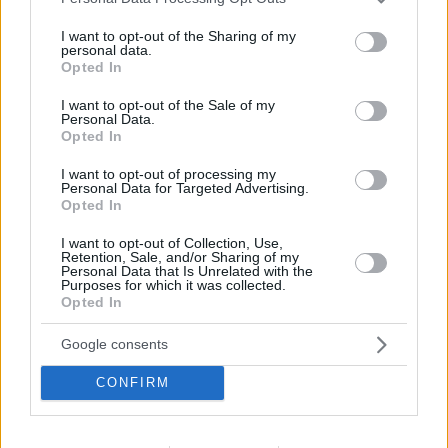
services and may gather and store information including but
Es ist nicht nur der Erfolg auf dem Fußballplatz Wie das
not limited to your visit or usage behaviour. You may click to
I want to opt-out of the Sharing of my
ungarische Nachrichtenportal Nemzeti Sport berichtet, hat
personal data.
grant or deny consent to Google and its third-party tags to
sich die spanische Presse von dem Musical über den Ungarn
Opted In
beeindrucken lassen
Legende, Ferenc Puskás.
“Der
use your data for below specified purposes in below Google
ehemalige, legendäre Spieler von Real Madrid hat noch
consent section.
I want to opt-out of the Sale of my
immer einen wesentlichen Einfluss auf die Fußballkultur der
Personal Data.
Ungarn”
Neben dem sensationellen Musical, wird
Die
Opted In
Zeitschrift betont außerdem, dass das nach Puskás benannte
Budapester Stadion bereits eine wichtige Rolle im
I want to opt-out of processing my
öffentlichen Bewusstsein spielt, da es der erste
Personal Data for Targeted Advertising.
Austragungsort der diesjährigen Europameisterschaft war, bei
Opted In
der die Nationalmannschaften vor vollem Haus spielen
konnten.
I want to opt-out of Collection, Use,
Retention, Sale, and/or Sharing of my
Personal Data that Is Unrelated with the
Purposes for which it was collected.
Opted In
Tags
#
budapest
#
deutschland
#
fußball
#
Outdoor-Sport
Google consents
#
Theater
#
Uefa-Nationenliga
#
ungarn
CONFIRM
Leave a Reply
Your email address will not be published.
Required fields are marked
*