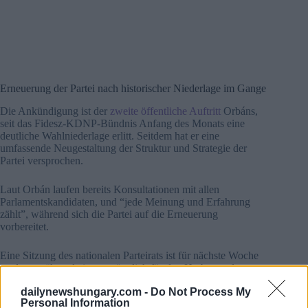
Erneuerung der Partei nach historischer Niederlage im Gange
Die Ankündigung ist der
zweite öffentliche Auftritt
Orbáns,
seit das Fidesz-KDNP-Bündnis Anfang des Monats eine
deutliche Wahlniederlage erlitt. Seitdem hat er eine
umfassende Neugestaltung der Struktur und Strategie der
Partei versprochen.
Laut Orbán laufen bereits Konsultationen mit allen
Parlamentskandidaten, und “jede Meinung und Erfahrung
zählt”, während sich die Partei auf die Erneuerung
vorbereitet.
Eine Sitzung des nationalen Parteirats ist für nächste Woche
geplant, während ein ursprünglich für den Herbst geplanter
Führungskongress auf Juni vorgezogen wurde. Orbán hat
dailynewshungary.com -
Do Not Process My
signalisiert, dass er bereit ist, im Falle seiner Wiederwahl als
Personal Information
Parteivorsitzender weiterzumachen.