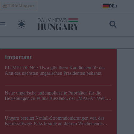
Skip
DE
HelloMagyar
to
content
EILMELDUNG: Tisza gibt ihren Kandidaten für das
Amt des nächsten ungarischen Präsidenten bekannt
Neue ungarische außenpolitische Prioritäten für die
Beziehungen zu Putins Russland, der „MAGA“-Welt,
der EU, der V4, der NATO und dem Balkan festgelegt
Ungarn bereitet Notfall-Stromrationierungen vor, das
Kernkraftwerk Paks könnte an diesem Wochenende
stillgelegt werden