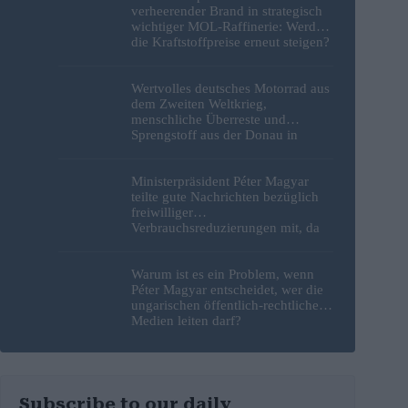
verheerender Brand in strategisch
wichtiger MOL-Raffinerie: Werden
die Kraftstoffpreise erneut steigen?
– Video
Wertvolles deutsches Motorrad aus
dem Zweiten Weltkrieg,
menschliche Überreste und
Sprengstoff aus der Donau in
Budapest geborgen – Fotos
Ministerpräsident Péter Magyar
teilte gute Nachrichten bezüglich
freiwilliger
Verbrauchsreduzierungen mit, da
erneut Hitzerekorde gebrochen
wurden
Warum ist es ein Problem, wenn
Péter Magyar entscheidet, wer die
ungarischen öffentlich-rechtlichen
Medien leiten darf?
Subscribe to our daily