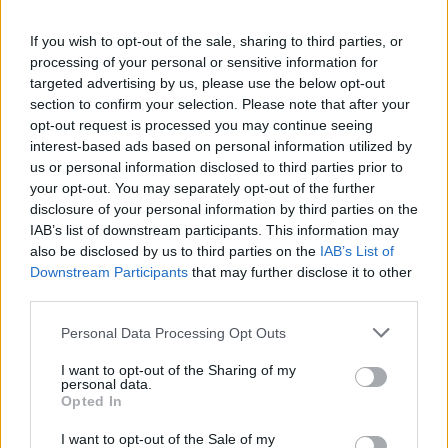
Nachdem er den Fidesz fast drei Jahrzehnte lang – seit 2003
If you wish to opt-out of the sale, sharing to third parties, or
ununterbrochen – geführt hat, bezeichnete Orbán die Partei
processing of your personal or sensitive information for
als die “einheitlichste politische Gemeinschaft Ungarns” und
targeted advertising by us, please use the below opt-out
betonte, dass ihr Zusammenhalt auch in der kommenden Zeit
section to confirm your selection. Please note that after your
entscheidend sein werde.
opt-out request is processed you may continue seeing
interest-based ads based on personal information utilized by
Falls Sie es verpasst haben: 
"Ich 
us or personal information disclosed to third parties prior to
dachte, wir würden gewinnen" - 
your opt-out. You may separately opt-out of the further
Orbán weist Korruptionsvorwürfe 
disclosure of your personal information by third parties on the
zurück und signalisiert den 
IAB’s list of downstream participants. This information may
Wiederaufbau der Fidesz-Partei nach 
also be disclosed by us to third parties on the
IAB’s List of
der Niederlage
Downstream Participants
that may further disclose it to other
third parties.
Auch andere führende KDNP-Mitglieder treten zurück
Please note that this website/app uses one or more Google
Personal Data Processing Opt Outs
Orbáns Entscheidung wurde schnell von ähnlichen Schritten
services and may gather and store information including but
innerhalb des Junior-Koalitionspartners KDNP gefolgt,
not limited to your visit or usage behaviour. You may click to
I want to opt-out of the Sharing of my
berichtete Telex
.
personal data.
grant or deny consent to Google and its third-party tags to
Opted In
use your data for below specified purposes in below Google
Zsolt Semjén, stellvertretender Ministerpräsident und
consent section.
I want to opt-out of the Sale of my
Vorsitzender der Christdemokraten, wird ebenfalls seinen Sitz