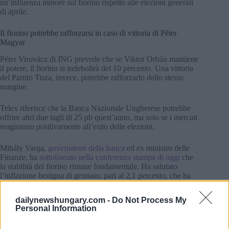
un’influenza minore sul fiorino rispetto alle elezioni generali
di aprile.
Il fiorino potrebbe rafforzarsi in caso di vittoria di Péter
Magyar
Péter Virovácz di ING prevede che se Viktor Orbán mantiene
il potere, il fiorino si indebolirà del 10 percento. Una vittoria
del Partito Tisza, invece, potrebbe rafforzarlo dello stesso
margine.
Telex riferisce che la Banca Nazionale Ungherese potrebbe
offrire altri due tagli di 25 pb quest’anno, ma solo se i mercati
reagiranno positivamente all’esito delle elezioni.
Mihály Varga,
governatore della banca
ed ex ministro delle
Finanze, ha
sottolineato nella conferenza stampa di oggi
che
la stabilità del fiorino rimane fondamentale. Ha salutato
l’inflazione benigna di gennaio, pari al 2,1 percento, che ha
spianato la strada al taglio, notando che i prezzi degli alimenti
sono diminuiti del tutto, mentre i prezzi dei beni sono scesi
dailynewshungary.com -
Do Not Process My
del 3 percento.
Personal Information