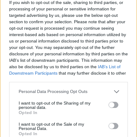
If you wish to opt-out of the sale, sharing to third parties, or
processing of your personal or sensitive information for
targeted advertising by us, please use the below opt-out
section to confirm your selection. Please note that after your
opt-out request is processed you may continue seeing
interest-based ads based on personal information utilized by
us or personal information disclosed to third parties prior to
your opt-out. You may separately opt-out of the further
disclosure of your personal information by third parties on the
IAB’s list of downstream participants. This information may
also be disclosed by us to third parties on the
IAB’s List of
Downstream Participants
that may further disclose it to other
third parties.
Foto: Governatore della Banca Nazionale Ungherese
Mihály
Varga/FB
Please note that this website/app uses one or more Google
Personal Data Processing Opt Outs
Il mercato del lavoro, ha detto Varga, rimane solido, con una
services and may gather and store information including but
disoccupazione stabile. Tuttavia, ha avvertito che la decisione
not limited to your visit or usage behaviour. You may click to
I want to opt-out of the Sharing of my
di oggi non segna l’inizio di un ciclo di allentamento. Le
personal data.
future mosse del Consiglio monetario della banca
grant or deny consent to Google and its third-party tags to
Opted In
dipenderanno esclusivamente dai dati in arrivo.
use your data for below specified purposes in below Google
consent section.
I want to opt-out of the Sale of my
Se si è perso i nostri articoli precedenti:
Personal Data.
Opted In