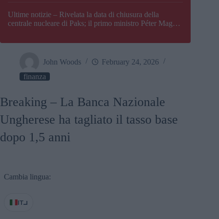
Paks
Ultime notizie – Rivelata la data di chiusura della
centrale nucleare di Paks; il primo ministro Péter Magyar
afferma che l’Ungheria potrebbe trovarsi ad affrontare
una crisi energetica
John Woods
February 24, 2026
finanza
Breaking – La Banca Nazionale
Ungherese ha tagliato il tasso base
dopo 1,5 anni
Cambia lingua:
IT