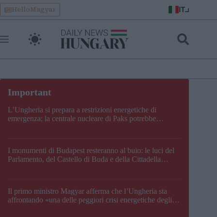
Skip
IT
HelloMagyar
to
content
L’Ungheria si prepara a restrizioni energetiche di
emergenza; la centrale nucleare di Paks potrebbe
chiudere questo fine settimana
I monumenti di Budapest resteranno al buio: le luci del
Parlamento, del Castello di Buda e della Cittadella
verranno spente
Il primo ministro Magyar afferma che l’Ungheria sta
affrontando «una delle peggiori crisi energetiche degli
ultimi decenni» e comunica la nuova data di chiusura di