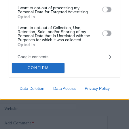
Diminuzione della pressione?
L’inflazione in Ungheria
I want to opt-out of processing my
è ai minimi di 8 anni
Personal Data for Targeted Advertising.
Péter Magyar:
Il governatore della Banca Nazionale
Opted In
Varga non era disposto ad arrendersi al boss mafioso
PM Orbán
I want to opt-out of Collection, Use,
Retention, Sale, and/or Sharing of my
Personal Data that Is Unrelated with the
Purposes for which it was collected.
Tags
Opted In
#
denaro
#
economia ungherese
#
fiorino
#
inpr
#
ungheria
Google consents
Leave a Reply
Your email address will not be published.
Required fields are marked
*
CONFIRM
Name
*
Data Deletion
Data Access
Privacy Policy
Email
*
Website
Add Comment
*