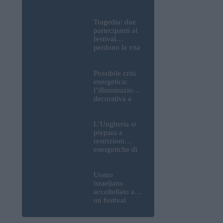
Parlamento, del
Castello di
Buda e della
Tragedia: due
Cittadella
partecipanti al
verranno
festival
spente
perdono la vita
all’Ozora
Festival in
Ungheria
Possibile crisi
energetica:
l’illuminazione
decorativa a
Budapest
potrebbe essere
spenta!
L’Ungheria si
prepara a
restrizioni
energetiche di
emergenza; la
centrale
nucleare di
Uomo
Paks potrebbe
israeliano
chiudere
accoltellato a
questo fine
un festival
settimana
ungherese