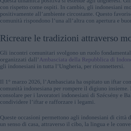
Questa dinamica positiva si estende agli ungheresi. Gli
con rispetto come ospiti. In cambio, gli indonesiani mo
positivamente all’ambiente circostante. Questo favori
comunità rispondono l’una all’altra con apertura e buo
Ricreare le tradizioni attraverso m
Gli incontri comunitari svolgono un ruolo fondamental
organizzati dall’
Ambasciata della Repubblica di Indon
gli indonesiani in tutta l’Ungheria, per riconnettersi.
Il 1° marzo 2026, l’Ambasciata ha ospitato un iftar co
comunità indonesiana per rompere il digiuno insieme. I
consolare per i lavoratori indonesiani di Szécsény e B
condividere l’iftar e rafforzare i legami.
Queste occasioni permettono agli indonesiani di città di
un senso di casa, attraverso il cibo, la lingua e le conve