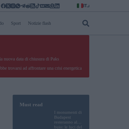
IT
do
Sport
Notizie flash
la nuova data di chiusura di Paks
bbe trovarsi ad affrontare una crisi energetica
I monumenti di
Budapest
resteranno al
buio: le luci del