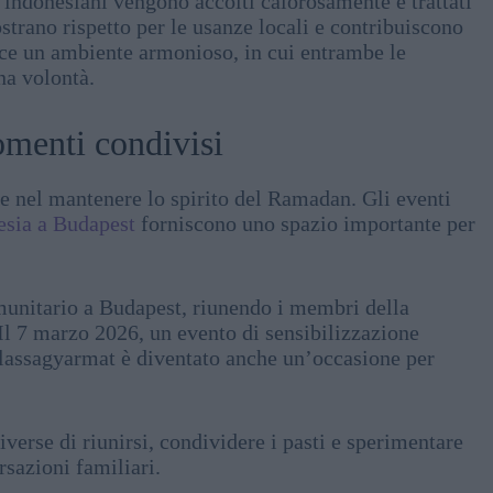
 indonesiani vengono accolti calorosamente e trattati
strano rispetto per le usanze locali e contribuiscono
sce un ambiente armonioso, in cui entrambe le
na volontà.
omenti condivisi
e nel mantenere lo spirito del Ramadan. Gli eventi
esia a Budapest
forniscono uno spazio importante per
munitario a Budapest, riunendo i membri della
l 7 marzo 2026, un evento di sensibilizzazione
alassagyarmat è diventato anche un’occasione per
verse di riunirsi, condividere i pasti e sperimentare
rsazioni familiari.