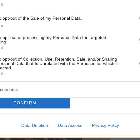
In
 del Corano o la vivace ricerca del takjil, è spesso ciò
o opt-out of the Sale of my Personal Data.
licità permette loro di ricollegarsi all’essenza
In
to opt-out of processing my Personal Data for Targeted
ing.
In
o opt-out of Collection, Use, Retention, Sale, and/or Sharing
tà solidale e strettamente connessa. Molti si
ersonal Data that Is Unrelated with the Purposes for which it
preghiere.
lected.
In
consents
CONFIRM
Data Deletion
Data Access
Privacy Policy