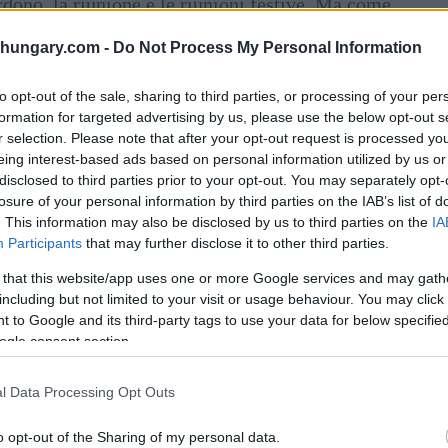
rdono, la riunione e le riunioni festive. Ma come
di chilometri di distanza da casa?
shungary.com -
Do Not Process My Personal Information
 sé una miscela di emozioni, tra cui la gratitudine, la
to opt-out of the sale, sharing to third parties, or processing of your per
so dall’atmosfera vibrante dell’Indonesia, offre un
formation for targeted advertising by us, please use the below opt-out s
r selection. Please note that after your opt-out request is processed y
eing interest-based ads based on personal information utilized by us or
diverso
disclosed to third parties prior to your opt-out. You may separately opt-
losure of your personal information by third parties on the IAB’s list of
. This information may also be disclosed by us to third parties on the
IA
a vita quotidiana. La chiamata alla preghiera risuona
Participants
that may further disclose it to other third parties.
o che vendono takjil (snack per rompere il digiuno)
 that this website/app uses one or more Google services and may gath
ni sera.
including but not limited to your visit or usage behaviour. You may click 
 to Google and its third-party tags to use your data for below specifi
 più tranquillo. Pertanto, per gli indonesiani,
ogle consent section.
esperienza è più privata.
l Data Processing Opt Outs
mat, ha condiviso che: “Il Ramadan in Ungheria è più
o opt-out of the Sharing of my personal data.