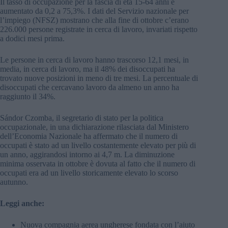
Il tasso di occupazione per la fascia di età 15-64 anni è
aumentato da 0,2 a 75,3%. I dati del Servizio nazionale per
l’impiego (NFSZ) mostrano che alla fine di ottobre c’erano
226.000 persone registrate in cerca di lavoro, invariati rispetto
a dodici mesi prima.
Le persone in cerca di lavoro hanno trascorso 12,1 mesi, in
media, in cerca di lavoro, ma il 48% dei disoccupati ha
trovato nuove posizioni in meno di tre mesi. La percentuale di
disoccupati che cercavano lavoro da almeno un anno ha
raggiunto il 34%.
Sándor Czomba, il segretario di stato per la politica
occupazionale, in una dichiarazione rilasciata dal Ministero
dell’Economia Nazionale ha affermato che il numero di
occupati è stato ad un livello costantemente elevato per più di
un anno, aggirandosi intorno ai 4,7 m. La diminuzione
minima osservata in ottobre è dovuta al fatto che il numero di
occupati era ad un livello storicamente elevato lo scorso
autunno.
Leggi anche:
Nuova compagnia aerea ungherese fondata con l’aiuto