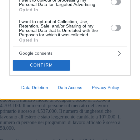
Raskó ha detto che l’Ungheria può impiegare solo lavoratori
Personal Data for Targeted Advertising.
ospiti nel settore dell’allevamento Un tale schema non
Opted In
sarebbe redditizio nel settore dell’allevamento delle colture Lì,
devono impiegare persone rom che sono “non abbastanza
I want to opt-out of Collection, Use,
affidabili”.
Retention, Sale, and/or Sharing of my
Personal Data that Is Unrelated with the
Purposes for which it was collected.
Numero di disoccupati in costante aumento in Ungheria
Opted In
Il tasso di disoccupazione dell’Ungheria per le persone di età
compresa tra 15 e 74 anni era pari al 4,5% in ottobre, come
Google consents
mostrano i dati diffusi venerdì dall’Ufficio centrale di
statistica (KSH).
CONFIRM
In termini assoluti, i disoccupati erano 219.400 Il numero
degli occupati è stato in media di 4.698.500 in ottobre, in calo
Data Deletion
Data Access
Privacy Policy
di 26.500 rispetto a dodici mesi prima KSH ha osservato che
il calo proveniva da una base elevata Per il periodo agosto-
ottobre, il numero medio di occupati è sceso di 13.500 a
4.703.100. Il numero di persone sul mercato del lavoro
primario è sceso a 4.537.000. Il numero di ungheresi che
lavorano all’estero è stato leggermente cambiato a 107.000. Il
numero di persone nei programmi di lavoro affidato è sceso a
58.000.