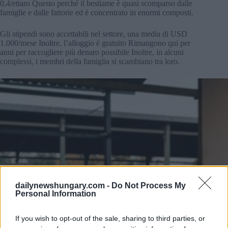
0,4/ettaro Questo perché il bestiame è quasi scomparso dalle
famiglie e dalle fattorie ed è concentrato in enormi composti.
Gli stipendi sono accettabili nel settore, una media di USD
1.000/mese Inoltre, l’alloggio è gratuito Rimangono qui per
anni per raccogliere più denaro possibile Inoltre, in alcuni
complessi, i membri della famiglia si scambiano tra loro.
dailynewshungary.com -
Do Not Process My
Personal Information
If you wish to opt-out of the sale, sharing to third parties, or