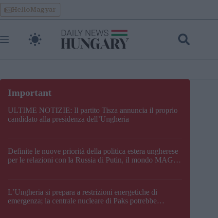
Skip
HelloMagyar
to
content
ULTIME NOTIZIE: Il partito Tisza annuncia il proprio
candidato alla presidenza dell’Ungheria
Definite le nuove priorità della politica estera ungherese
per le relazioni con la Russia di Putin, il mondo MAGA,
l’UE, il V4, la NATO e i Balcani
L’Ungheria si prepara a restrizioni energetiche di
emergenza; la centrale nucleare di Paks potrebbe
chiudere questo fine settimana