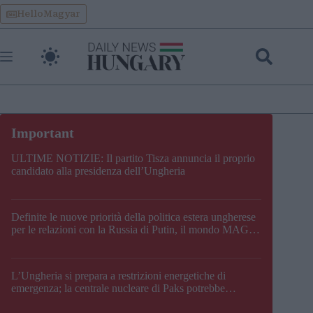
Skip
HelloMagyar
to
content
ULTIME NOTIZIE: Il partito Tisza annuncia il proprio
candidato alla presidenza dell’Ungheria
Definite le nuove priorità della politica estera ungherese
per le relazioni con la Russia di Putin, il mondo MAGA,
l’UE, il V4, la NATO e i Balcani
L’Ungheria si prepara a restrizioni energetiche di
emergenza; la centrale nucleare di Paks potrebbe
chiudere questo fine settimana