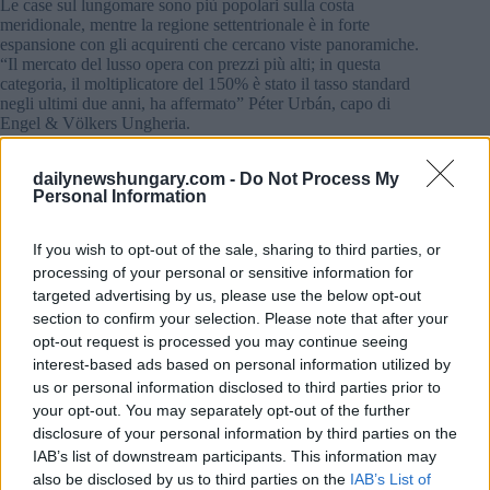
Le case sul lungomare sono più popolari sulla costa
meridionale, mentre la regione settentrionale è in forte
espansione con gli acquirenti che cercano viste panoramiche.
“Il mercato del lusso opera con prezzi più alti; in questa
categoria, il moltiplicatore del 150% è stato il tasso standard
negli ultimi due anni, ha affermato” Péter Urbán, capo di
Engel & Völkers Ungheria.
Urbán ha aggiunto che chi vuole possedere proprietà intorno
dailynewshungary.com -
Do Not Process My
al Lago Balaton dovrebbe aspettarsi di spendere in media
Personal Information
almeno 150.000.000 di fiorini (378.556,53 euro). Tuttavia, in
alcune zone, i prezzi di acquisto saltano addirittura a
1.000.000.000 di fiorini (2.531.043,00 euro).
If you wish to opt-out of the sale, sharing to third parties, or
processing of your personal or sensitive information for
Leggi anche:
La pandemia ha cambiato le preferenze
targeted advertising by us, please use the below opt-out
abitative a Budapest
section to confirm your selection. Please note that after your
opt-out request is processed you may continue seeing
Immobili di lusso al Lago Balaton
interest-based ads based on personal information utilized by
us or personal information disclosed to third parties prior to
Diverse aree operano con diversi livelli di prezzo.
your opt-out. You may separately opt-out of the further
disclosure of your personal information by third parties on the
Tihany è la città più costosa del Lago Balaton.
IAB’s list of downstream participants. This information may
Le proprietà in questa pittoresca città sul lungomare vengono
also be disclosed by us to third parties on the
IAB’s List of
vendute in media per 1.800.000 HUF (4.564,65 EUR) al