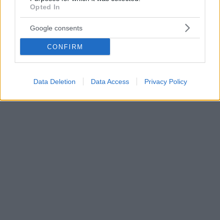
filmato, De Wever scherza sul fatto che Maximus era “un po’
Opted In
sopraffatto da tutte le persone”.
Google consents
CONFIRM
Data Deletion
Data Access
Privacy Policy