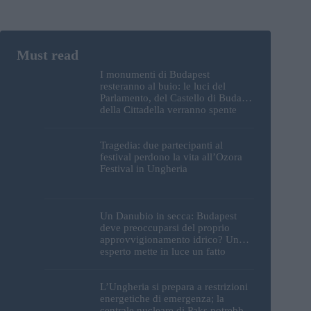
I monumenti di Budapest
resteranno al buio: le luci del
Parlamento, del Castello di Buda e
della Cittadella verranno spente
Tragedia: due partecipanti al
festival perdono la vita all’Ozora
Festival in Ungheria
Un Danubio in secca: Budapest
deve preoccuparsi del proprio
approvvigionamento idrico? Un
esperto mette in luce un fatto
sorprendente
L’Ungheria si prepara a restrizioni
energetiche di emergenza; la
centrale nucleare di Paks potrebbe