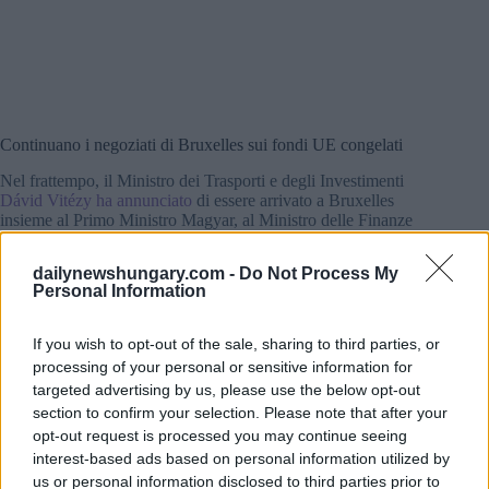
Continuano i negoziati di Bruxelles sui fondi UE congelati
Nel frattempo, il Ministro dei Trasporti e degli Investimenti
Dávid Vitézy ha annunciato
di essere arrivato a Bruxelles
insieme al Primo Ministro Magyar, al Ministro delle Finanze
András Kármán e al Ministro degli Esteri Anita Orbán per
continuare i negoziati con i leader della Commissione
dailynewshungary.com -
Do Not Process My
Europea sullo sblocco dei fondi UE congelati dall’Ungheria.
Personal Information
Secondo Vitézy, diverse migliaia di miliardi di fiorini di fondi
If you wish to opt-out of the sale, sharing to third parties, or
UE rimangono sospesi a causa di ciò che ha descritto come
corruzione sistemica sotto il precedente governo.
processing of your personal or sensitive information for
targeted advertising by us, please use the below opt-out
Ha detto che garantire i fondi è essenziale per far ripartire
section to confirm your selection. Please note that after your
l’economia ungherese, modernizzare le infrastrutture e
opt-out request is processed you may continue seeing
lanciare una nuova era di sviluppo ferroviario dopo anni di
interest-based ads based on personal information utilized by
declino del settore.
us or personal information disclosed to third parties prior to