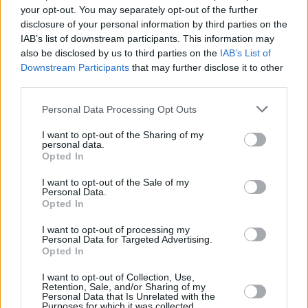
your opt-out. You may separately opt-out of the further
Vitézy ha aggiunto che la delegazione ungherese ha lavorato
disclosure of your personal information by third parties on the
“giorno e notte” in vista dell’incontro previsto per venerdì tra
IAB’s list of downstream participants. This information may
il Primo Ministro Magyar e la Presidente della Commissione
also be disclosed by us to third parties on the
IAB’s List of
Europea Ursula von der Leyen, nella speranza di fare
progressi significativi per lo sblocco dei fondi.
Downstream Participants
that may further disclose it to other
third parties.
Se ve lo siete perso:
Il nuovo ministro Tisza è il più
Please note that this website/app uses one or more Google
popolare secondo un nuovo sondaggio
Personal Data Processing Opt Outs
Il “gatto più famoso del Belgio” si unisce al programma
services and may gather and store information including but
diplomatico
not limited to your visit or usage behaviour. You may click to
I want to opt-out of the Sharing of my
personal data.
grant or deny consent to Google and its third-party tags to
Prima dei colloqui con la NATO, Magyar ha incontrato anche
Opted In
use your data for below specified purposes in below Google
il Primo Ministro belga Bart De Wever durante quello che ha
consent section.
descritto come un colloquio “utile e lungimirante” a
I want to opt-out of the Sale of my
Bruxelles.
Personal Data.
Opted In
Tuttavia, un partecipante inaspettato ha rapidamente rubato i
I want to opt-out of processing my
riflettori: Maximus Textoris Pulcher, il gatto del Primo
Personal Data for Targeted Advertising.
Ministro belga, spesso definito dai media locali come il felino
Opted In
più famoso del Belgio.
I want to opt-out of Collection, Use,
Magyar ha condiviso un video dell’incontro su Facebook,
Retention, Sale, and/or Sharing of my
Personal Data that Is Unrelated with the
mostrando il gatto che saluta la delegazione ungherese. Nel
Purposes for which it was collected.