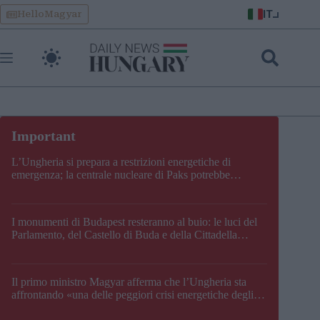
Skip
IT
HelloMagyar
to
content
L’Ungheria si prepara a restrizioni energetiche di
emergenza; la centrale nucleare di Paks potrebbe
chiudere questo fine settimana
I monumenti di Budapest resteranno al buio: le luci del
Parlamento, del Castello di Buda e della Cittadella
verranno spente
Il primo ministro Magyar afferma che l’Ungheria sta
affrontando «una delle peggiori crisi energetiche degli
ultimi decenni» e comunica la nuova data di chiusura di