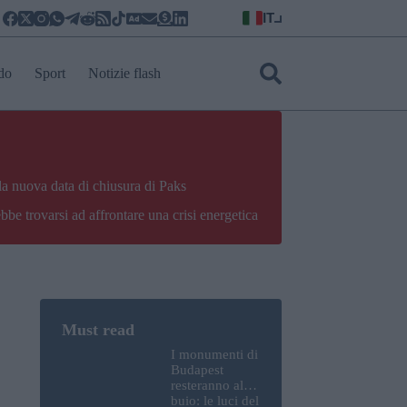
IT
do
Sport
Notizie flash
la nuova data di chiusura di Paks
bbe trovarsi ad affrontare una crisi energetica
I monumenti di
Budapest
resteranno al
buio: le luci del