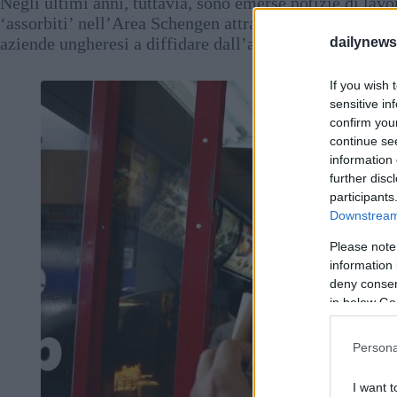
Negli ultimi anni, tuttavia, sono emerse notizie di lav
‘assorbiti’ nell’Area Schengen attraverso le reti dell’
aziende ungheresi a diffidare dall’assumere lavoratori 
dailynew
If you wish 
sensitive in
confirm you
continue se
information 
further disc
participants
Downstream 
Please note
information 
deny consent
in below Go
Persona
I want t