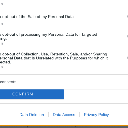
In
o opt-out of the Sale of my Personal Data.
In
to opt-out of processing my Personal Data for Targeted
ing.
In
o opt-out of Collection, Use, Retention, Sale, and/or Sharing
itphoto.com
ersonal Data that Is Unrelated with the Purposes for which it
lected.
rante, lancia un severo
In
consents
 ha affrontato il tema dei lavoratori domestici ospiti
CONFIRM
lta salito al potere, avrebbe imposto uno stop totale
ti da Paesi extra UE a partire dal 1° giugno fino a
pini, vietnamiti, indiani e altri per un periodo
Data Deletion
Data Access
Privacy Policy
di oltre 100.000 persone entro due o tre anni. Tale
particolare quello manifatturiero, ma anche in sacche