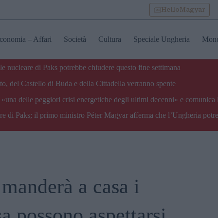
HelloMagyar
conomia – Affari
Società
Cultura
Speciale Ungheria
Mon
ale nucleare di Paks potrebbe chiudere questo fine settimana
o, del Castello di Buda e della Cittadella verranno spente
«una delle peggiori crisi energetiche degli ultimi decenni» e comunica 
are di Paks; il primo ministro Péter Magyar afferma che l’Ungheria potre
 manderà a casa i
sa possono aspettarsi