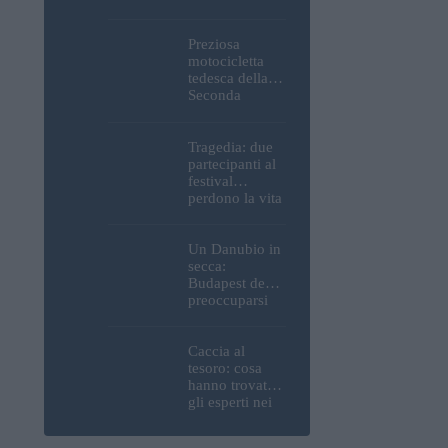
Parlamento, del
Castello di
Buda e della
Preziosa
Cittadella
motocicletta
verranno
tedesca della
spente
Seconda
Guerra
Mondiale, resti
umani ed
Tragedia: due
esplosivi
partecipanti al
recuperati dal
festival
Danubio a
perdono la vita
Budapest –
all’Ozora
foto
Festival in
Ungheria
Un Danubio in
secca:
Budapest deve
preoccuparsi
del proprio
approvvigiona
mento idrico?
Caccia al
Un esperto
tesoro: cosa
mette in luce
hanno trovato
un fatto
gli esperti nei
sorprendente
pressi della
motocicletta