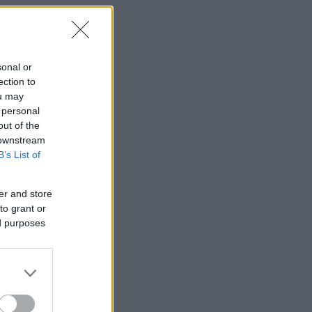
sonal or
ection to
ou may
 personal
out of the
 downstream
B’s List of
er and store
to grant or
ed purposes