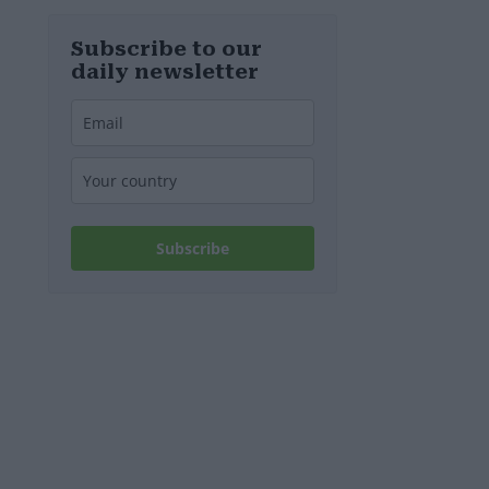
tedesca
recuperata dal
Danubio a
Subscribe to our
Budapest –
daily newsletter
foto
Subscribe