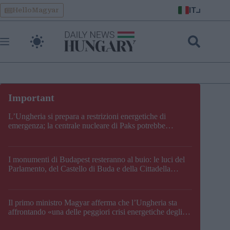
Skip
IT
HelloMagyar
to
content
L’Ungheria si prepara a restrizioni energetiche di
emergenza; la centrale nucleare di Paks potrebbe
chiudere questo fine settimana
I monumenti di Budapest resteranno al buio: le luci del
Parlamento, del Castello di Buda e della Cittadella
verranno spente
Il primo ministro Magyar afferma che l’Ungheria sta
affrontando «una delle peggiori crisi energetiche degli
ultimi decenni» e comunica la nuova data di chiusura di