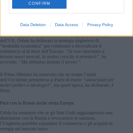
salario minimo e i tagli fiscali per i piccoli imprenditori. Ha
CONFIRM
detto che la creazione di un’economia di pace richiede 6-7
mesi, ma il lavoro è iniziato e la maggior parte delle misure
entreranno in vigore dal 1° gennaio.
Data Deletion
Data Access
Privacy Policy
Riconoscendo rischi come il passaggio della Germania a un
assetto di guerra e la dipendenza dell’Ungheria dai mercati
dell’UE,
Orbán
ha delineato la strategia ungherese di
“neutralità economica” per continuare a diversificare il
commercio al di fuori dell’Europa.
“Se non riusciamo a
trovare nuovi mercati, la nostra crescita si arresterà”, ha
avvertito. “Ma abbiamo iniziato il lavoro”.
Il Primo Ministro ha osservato che un tempo l’unità
dell’Occidente permetteva ai Paesi di essere
“ostracizzati per
motivi politici o ideologici”,
ma quest’epoca, ha dichiarato, è
finita.
Pace con la Russia anche senza Europa
Orbán ha sostenuto che se gli Stati Uniti raggiungessero una
distensione con la Russia e revocassero le sanzioni,
l’Ungheria potrebbe espandere il commercio e gli acquisti di
energia nel mercato russo.