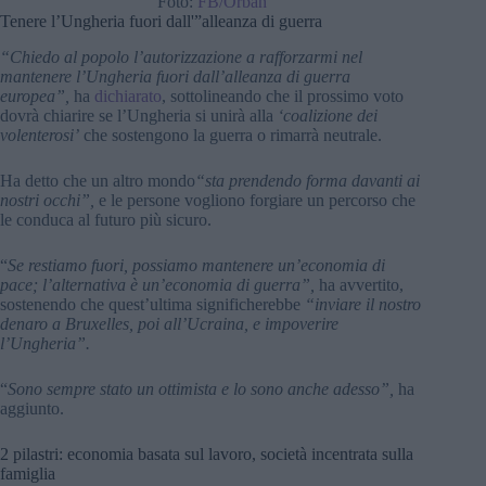
Foto:
FB/Orbán
Tenere l’Ungheria fuori dall'”alleanza di guerra
“Chiedo al popolo l’autorizzazione a rafforzarmi nel
mantenere l’Ungheria fuori dall’alleanza di guerra
europea”,
ha
dichiarato
, sottolineando che il prossimo voto
dovrà chiarire se l’Ungheria si unirà alla
‘coalizione dei
volenterosi’
che sostengono la guerra o rimarrà neutrale.
Ha detto che un altro mondo
“sta prendendo forma davanti ai
nostri occhi”,
e le persone vogliono forgiare un percorso che
le conduca al futuro più sicuro.
“
Se restiamo fuori, possiamo mantenere un’economia di
pace; l’alternativa è un’economia di guerra”,
ha avvertito,
sostenendo che quest’ultima significherebbe
“inviare il nostro
denaro a Bruxelles, poi all’Ucraina, e impoverire
l’Ungheria”.
“
Sono sempre stato un ottimista e lo sono anche adesso”,
ha
aggiunto.
2 pilastri: economia basata sul lavoro, società incentrata sulla
famiglia