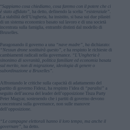
“
Sappiamo cosa chiediamo, cosa faremo con il potere che ci
è stato affidato”,
ha detto, definendo la scelta
“esistenziale”.
La stabilità dell’Ungheria, ha insistito, si basa sui due pilastri
di un sistema economico basato sul lavoro e di una società
incentrata sulla famiglia, entrambi distinti dal modello di
Bruxelles.
Paragonando il governo a una
“nave madre”, ha
dichiarato:
“Nessun drone sostituirà questo”,
e ha respinto le richieste di
cambiamenti radicali nella governance.
“L’Ungheria è
sinonimo di sovranità, politica familiare ed economia basata
sul merito, non di migrazione, ideologia di genere o
subordinazione a Bruxelles”.
Affrontando le critiche sulla capacità di adattamento del
partito di governo Fidesz, ha respinto l’idea di
“paralisi”
a
seguito dell’ascesa del leader dell’opposizione Tisza Party
Peter Magyar, sostenendo che i partiti di governo devono
concentrarsi sulla governance, non sulle manovre
dell’opposizione.
“Le campagne elettorali hanno il loro tempo, ma anche il
governare”,
ha detto.