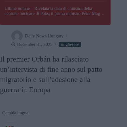
Paks
Ultime notizie – Rivelata la data di chiusura della
centrale nucleare di Paks; il primo ministro Péter Magyar
afferma che l’Ungheria potrebbe trovarsi ad affrontare
una crisi energetica
Daily News Hungary
December 31, 2025
ungherese
Il premier Orbán ha rilasciato
un’intervista di fine anno sul patto
migratorio e sull’adesione alla
guerra in Europa
Cambia lingua: