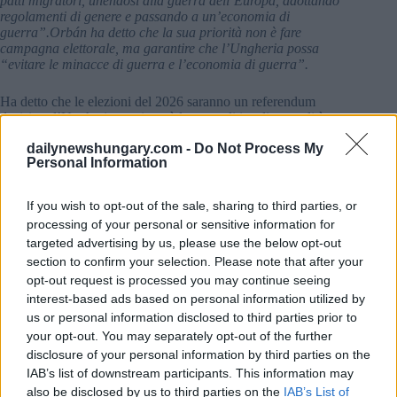
patti migratori, unendosi alla guerra dell’Europa, adottando
regolamenti di genere e passando a un’economia di
guerra”.
Orbán
ha detto che la sua priorità non è fare
campagna elettorale, ma garantire che l’Ungheria possa
“evitare le minacce di guerra e l’economia di guerra”.
Ha detto che le elezioni del 2026 saranno un referendum
decisivo: l’Ungheria continuerà la sua politica di neutralità o
si allineerà con Bruxelles? L’anno scorso, il 2025, ha segnato
dailynewshungary.com -
Do Not Process My
uno spartiacque storico, ha sostenuto. Riferendosi all’Ucraina,
Personal Information
ha detto che per la prima volta gli Stati Uniti e l’Europa si
sono divisi su una questione strategica, con Washington che
ha spinto per la pace mentre l’Europa ha raddoppiato la
If you wish to opt-out of the sale, sharing to third parties, or
guerra.
“Gli europei hanno rifiutato la pace e hanno scelto la
processing of your personal or sensitive information for
guerra, costringendoci a ricalibrare”, ha
detto
Orbán
.
targeted advertising by us, please use the below opt-out
section to confirm your selection. Please note that after your
L’Ungheria è a favore della pace
opt-out request is processed you may continue seeing
La risposta dell’Ungheria è stata chiara:
“Abbiamo sostenuto
interest-based ads based on personal information utilized by
l’iniziativa di pace degli Stati Uniti, abbiamo resistito
us or personal information disclosed to third parties prior to
all’agenda di guerra di Bruxelles e ne abbiamo sopportato le
your opt-out. You may separately opt-out of the further
conseguenze”.
Orbán
ha detto che l’Ungheria aveva costruito
disclosure of your personal information by third parties on the
i suoi piani per il 2025 come anno di svolta, passando dalla
IAB’s list of downstream participants. This information may
guerra alla pace, e che l’economia ungherese avrebbe ripreso
il suo slancio.
“Non è quello che è successo…”,
ha aggiunto.
also be disclosed by us to third parties on the
IAB’s List of