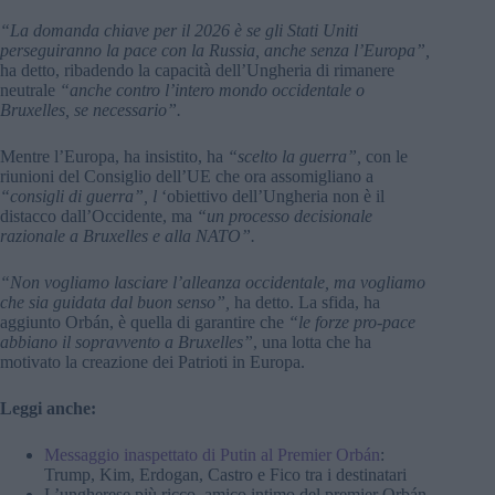
“La domanda chiave per il 2026 è se gli Stati Uniti
perseguiranno la pace con la Russia, anche senza l’Europa”,
ha detto, ribadendo la capacità dell’Ungheria di rimanere
neutrale
“anche contro l’intero mondo occidentale o
Bruxelles, se necessario”.
Mentre l’Europa, ha insistito, ha
“scelto la guerra”,
con le
riunioni del Consiglio dell’UE che ora assomigliano a
“consigli di guerra”, l
‘obiettivo dell’Ungheria non è il
distacco dall’Occidente, ma
“un processo decisionale
razionale a Bruxelles e alla NATO”.
“Non vogliamo lasciare l’alleanza occidentale, ma vogliamo
che sia guidata dal buon senso”,
ha detto. La sfida, ha
aggiunto Orbán, è quella di garantire che
“le forze pro-pace
abbiano il sopravvento a Bruxelles”
, una lotta che ha
motivato la creazione dei Patrioti in Europa.
Leggi anche:
Messaggio inaspettato di Putin al Premier Orbán
:
Trump, Kim, Erdogan, Castro e Fico tra i destinatari
L’ungherese più ricco, amico intimo del premier Orbán,