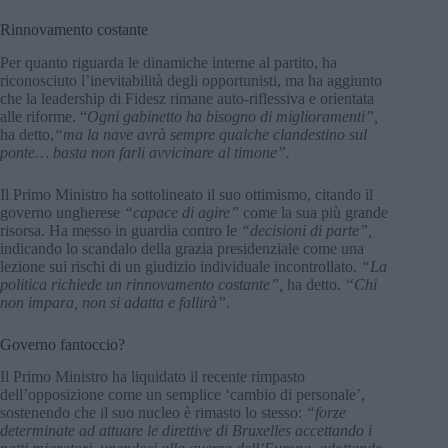
Rinnovamento costante
Per quanto riguarda le dinamiche interne al partito, ha
riconosciuto l’inevitabilità degli opportunisti, ma ha aggiunto
che la leadership di Fidesz rimane auto-riflessiva e orientata
alle riforme. “
Ogni gabinetto ha bisogno di miglioramenti”,
ha detto,
“ma la nave avrà sempre qualche clandestino sul
ponte… basta non farli avvicinare al timone”.
Il Primo Ministro ha sottolineato il suo ottimismo, citando il
governo ungherese
“capace di agire”
come la sua più grande
risorsa. Ha messo in guardia contro le
“decisioni di parte”,
indicando lo scandalo della grazia presidenziale come una
lezione sui rischi di un giudizio individuale incontrollato.
“La
politica
richiede un rinnovamento costante”,
ha detto.
“Chi
non impara, non si adatta e fallirà”.
Governo fantoccio?
Il Primo Ministro ha liquidato il recente rimpasto
dell’opposizione come un semplice ‘cambio di personale’,
sostenendo che il suo nucleo è rimasto lo stesso:
“forze
determinate ad attuare le direttive di Bruxelles accettando i