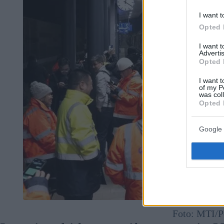
I want t
Opted 
I want 
Advertis
Opted 
I want t
of my P
was col
Opted 
Google 
Foto: MTI/P