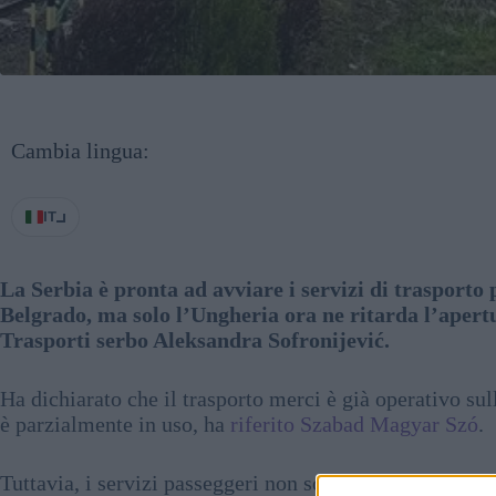
Cambia lingua:
IT
La Serbia è pronta ad avviare i servizi di trasporto 
Belgrado, ma solo l’Ungheria ora ne ritarda l’apert
Trasporti serbo Aleksandra Sofronijević.
Ha dichiarato che il trasporto merci è già operativo sull
è parzialmente in uso, ha
riferito Szabad Magyar Szó
.
Tuttavia, i servizi passeggeri non sono ancora iniziati.