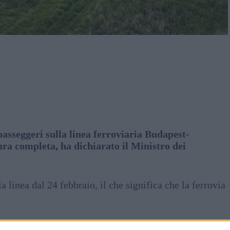
passeggeri sulla linea ferroviaria Budapest-
ura completa, ha dichiarato il Ministro dei
a linea dal 24 febbraio, il che significa che la ferrovia