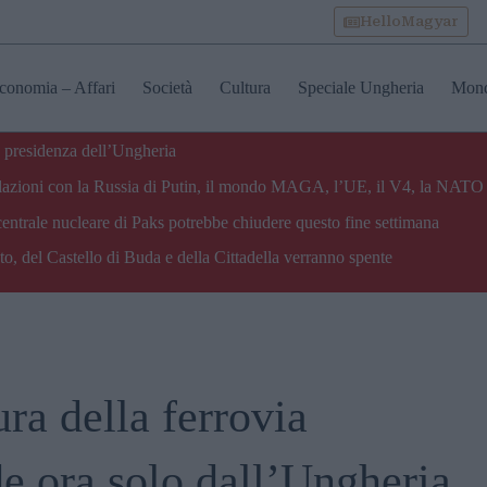
HelloMagyar
conomia – Affari
Società
Cultura
Speciale Ungheria
Mon
 presidenza dell’Ungheria
e relazioni con la Russia di Putin, il mondo MAGA, l’UE, il V4, la NATO 
centrale nucleare di Paks potrebbe chiudere questo fine settimana
o, del Castello di Buda e della Cittadella verranno spente
ura della ferrovia
e ora solo dall’Ungheria