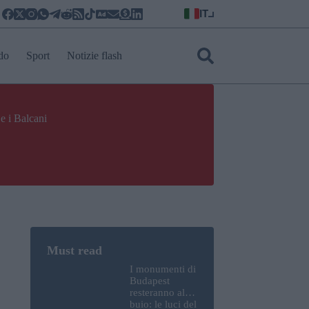
IT
do
Sport
Notizie flash
e i Balcani
I monumenti di
Budapest
resteranno al
buio: le luci del