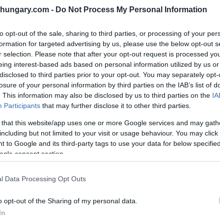
shungary.com -
Do Not Process My Personal Information
e
to opt-out of the sale, sharing to third parties, or processing of your per
formation for targeted advertising by us, please use the below opt-out s
tecnica e riguarda il lato ungherese del progetto.
r selection. Please note that after your opt-out request is processed y
eing interest-based ads based on personal information utilized by us or
ono responsabili della supervisione del sistema di
disclosed to third parties prior to your opt-out. You may separately opt-
to.
losure of your personal information by third parties on the IAB’s list of
. This information may also be disclosed by us to third parties on the
IA
Participants
that may further disclose it to other third parties.
ità fino a 160 km/h, garantendo una segnalazione e un
lema deve essere risolto prima che il traffico passeggeri
 that this website/app uses one or more Google services and may gath
including but not limited to your visit or usage behaviour. You may click 
 to Google and its third-party tags to use your data for below specifi
ogle consent section.
l Data Processing Opt Outs
o opt-out of the Sharing of my personal data.
In