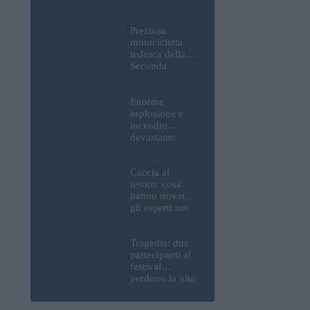
Parlamento, del
Castello di
Buda e della
Preziosa
Cittadella
motocicletta
verranno
tedesca della
spente
Seconda
Guerra
Mondiale, resti
umani ed
Enorme
esplosivi
esplosione e
recuperati dal
incendio
Danubio a
devastante
Budapest –
presso la
foto
raffineria
strategica della
Caccia al
MOL: i prezzi
tesoro: cosa
del carburante
hanno trovato
aumenteranno
gli esperti nei
nuovamente?
pressi della
motocicletta
tedesca
Tragedia: due
recuperata dal
partecipanti al
Danubio a
festival
Budapest –
perdono la vita
foto
all’Ozora
Festival in