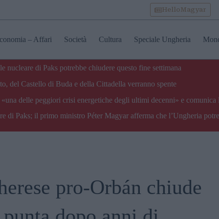
HelloMagyar
conomia – Affari
Società
Cultura
Speciale Ungheria
Mon
ale nucleare di Paks potrebbe chiudere questo fine settimana
o, del Castello di Buda e della Cittadella verranno spente
«una delle peggiori crisi energetiche degli ultimi decenni» e comunica 
are di Paks; il primo ministro Péter Magyar afferma che l’Ungheria potre
gherese pro-Orbán chiude
 punta dopo anni di