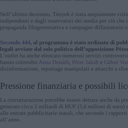
Nell’ultimo decennio, Tények è stata ampiamente critica
indipendenti e dagli osservatori dei media per ciò che 
propaganda filogovernativa e campagne diffamatorie co
Secondo 444
, al programma è stato ordinato di pubbl
legali avviate dal solo politico dell’opposizione Péte
L’outlet ha anche elencato numerosi servizi controversi 
hanno coinvolto
Anna Donáth
,
Péter Jakab
e
Gábor Vo
disinformazione, reportage manipolati e attacchi a sfon
Pressione finanziaria e possibili l
La ristrutturazione potrebbe essere dettata anche da pr
generato circa 2 miliardi di HUF (5,6 milioni di euro) d
alle entrate pubblicitarie statali, che secondo i rappor
all’anno.