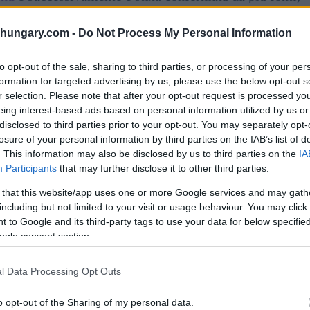
TI.
shungary.com -
Do Not Process My Personal Information
e l’emittente stava già lavorando per rinnovare la sua
 del marchio Tények”. Ha aggiunto che l’obiettivo è
to opt-out of the sale, sharing to third parties, or processing of your per
agli standard professionali attesi” attraverso i nuovi
formation for targeted advertising by us, please use the below opt-out s
e”.
r selection. Please note that after your opt-out request is processed y
eing interest-based ads based on personal information utilized by us or
disclosed to third parties prior to your opt-out. You may separately opt-
da l’edizione finale di Tények. I rapporti
losure of your personal information by third parties on the IAB’s list of
 potrebbe non sopravvivere alla ristrutturazione.
. This information may also be disclosed by us to third parties on the
IA
Participants
that may further disclose it to other third parties.
nfitta elettorale dell’Ungheria
 that this website/app uses one or more Google services and may gath
including but not limited to your visit or usage behaviour. You may click 
 to Google and its third-party tags to use your data for below specifi
2 in seguito alla
recente sconfitta elettorale
del
ogle consent section.
inea editoriale fortemente filogovernativa del canale
l Data Processing Opt Outs
Vivien Szalai è stata licenziata poco dopo le
o opt-out of the Sharing of my personal data.
arsi sono stati rimossi da ruoli di rilievo.