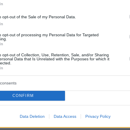
In
di informazione sarebbero state sottoposte a una
sponsabilità editoriali in un nuovo sistema di gestione.
o opt-out of the Sale of my Personal Data.
dipendente, i redattori dei programmi di infotainment
In
to opt-out of processing my Personal Data for Targeted
ing.
tán Fekete-Szalóky come consulente. Fekete-Szalóky si
In
ndalo di falsificazione, come ha
riferito Telex
.
o opt-out of Collection, Use, Retention, Sale, and/or Sharing
ersonal Data that Is Unrelated with the Purposes for which it
di propaganda
lected.
In
e i primi anni del mercato televisivo commerciale
consents
zione operava con una cultura editoriale ampiamente
CONFIRM
opo il 2010, quando gli ambienti imprenditoriali
a sull’emittente. Alla fine, la proprietà è passata
Data Deletion
Data Access
Privacy Policy
Vajna, prima di essere collegata a interessi