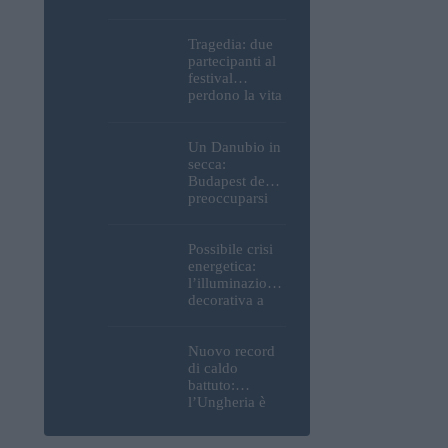
Parlamento, del
Castello di
Buda e della
Tragedia: due
Cittadella
partecipanti al
verranno
festival
spente
perdono la vita
all’Ozora
Festival in
Ungheria
Un Danubio in
secca:
Budapest deve
preoccuparsi
del proprio
approvvigiona
mento idrico?
Possibile crisi
Un esperto
energetica:
mette in luce
l’illuminazione
un fatto
decorativa a
sorprendente
Budapest
potrebbe essere
spenta!
Nuovo record
di caldo
battuto:
l’Ungheria è
uno dei paesi
più caldi