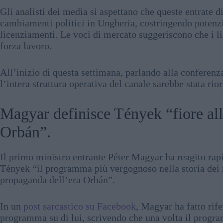
Gli analisti dei media si aspettano che queste entrate 
cambiamenti politici in Ungheria, costringendo potenzi
licenziamenti. Le voci di mercato suggeriscono che i l
forza lavoro.
All’inizio di questa settimana, parlando alla conferen
l’intera struttura operativa del canale sarebbe stata rio
Magyar definisce Tények “fiore all
Orbán”.
Il primo ministro entrante Péter Magyar ha reagito rap
Tények “il programma più vergognoso nella storia dei m
propaganda dell’era Orbán”.
In un
post sarcastico su Facebook
, Magyar ha fatto rif
programma su di lui, scrivendo che una volta il progr