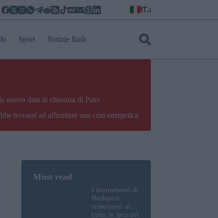
IT
do
Sport
Notizie flash
la nuova data di chiusura di Paks
bbe trovarsi ad affrontare una crisi energetica
I monumenti di
Budapest
resteranno al
buio: le luci del