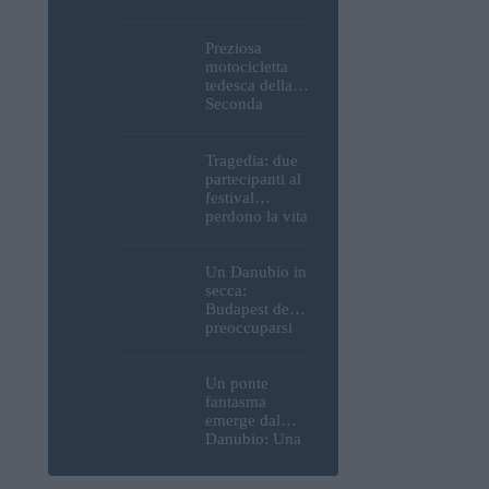
Parlamento, del
Castello di
Buda e della
Preziosa
Cittadella
motocicletta
verranno
tedesca della
spente
Seconda
Guerra
Mondiale, resti
umani ed
Tragedia: due
esplosivi
partecipanti al
recuperati dal
festival
Danubio a
perdono la vita
Budapest –
all’Ozora
foto
Festival in
Ungheria
Un Danubio in
secca:
Budapest deve
preoccuparsi
del proprio
approvvigiona
mento idrico?
Un ponte
Un esperto
fantasma
mette in luce
emerge dal
un fatto
Danubio: Una
sorprendente
siccità estrema
rivela a