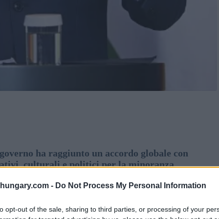
governo ha raggiunto un accordo globale con
ativi, culturali e politici per la minoranza
e.
shungary.com -
Do Not Process My Personal Information
enere l’apertura dei colloqui di
to opt-out of the sale, sharing to third parties, or processing of your per