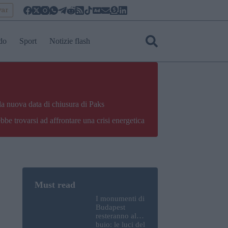
yar
do
Sport
Notizie flash
la nuova data di chiusura di Paks
bbe trovarsi ad affrontare una crisi energetica
I monumenti di
Budapest
resteranno al
buio: le luci del