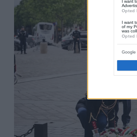
I want 
Advertis
Opted 
I want t
of my P
was col
Opted 
Google 