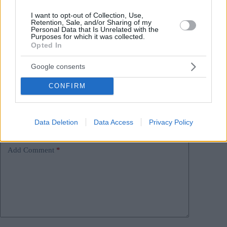
#
categoria politica ungherese
#
governo magiaro
I want to opt-out of Collection, Use,
#
governo orbán
#
governo ungherese
#
peter magyar
Retention, Sale, and/or Sharing of my
#
polizia ungherese
#
ungheria
Personal Data that Is Unrelated with the
Purposes for which it was collected.
Leave a Reply
Opted In
Your email address will not be published.
Required fields are marked
*
Google consents
Name
*
CONFIRM
Email
*
Data Deletion
Data Access
Privacy Policy
Website
Add Comment
*