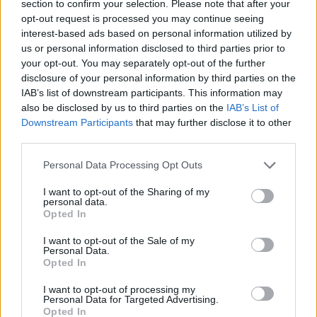
section to confirm your selection. Please note that after your
opt-out request is processed you may continue seeing
I critici del precedente governo hanno spesso definito l’unità
interest-based ads based on personal information utilized by
come “l’esercito privato” di Orbán, mentre i sostenitori hanno
us or personal information disclosed to third parties prior to
affermato che ha svolto un ruolo cruciale nella sicurezza
your opt-out. You may separately opt-out of the further
nazionale e nelle operazioni antiterrorismo.
disclosure of your personal information by third parties on the
IAB’s list of downstream participants. This information may
Magyar ha precedentemente rifiutato la protezione del TEK
also be disclosed by us to third parties on the
IAB’s List of
Magyar aveva già segnalato la sua intenzione di prendere le
Downstream Participants
that may further disclose it to other
distanze dalla struttura di sicurezza dell’era Orbán poco dopo
third parties.
il suo insediamento. Una delle sue prime misure come Primo
Ministro è stato l’annuncio che, a partire dal 9 maggio, la sua
Please note that this website/app uses one or more Google
Personal Data Processing Opt Outs
protezione personale non sarebbe più stata fornita dal TEK.
services and may gather and store information including but
not limited to your visit or usage behaviour. You may click to
I want to opt-out of the Sharing of my
Invece, la responsabilità della sicurezza del Primo Ministro è
personal data.
grant or deny consent to Google and its third-party tags to
stata trasferita alla Polizia ungherese di riserva (Készenléti
Opted In
use your data for below specified purposes in below Google
Rendőrség).
consent section.
I want to opt-out of the Sale of my
Personal Data.
Se l’ha perso:
Cosa succederà alla guardia d’élite di
Opted In
Orbán? Péter Magyar non vuole la loro protezione
I want to opt-out of processing my
Personal Data for Targeted Advertising.
Tags
Opted In