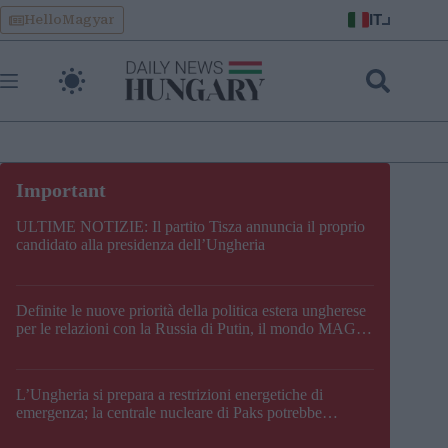
Skip
IT
HelloMagyar
to
content
ULTIME NOTIZIE: Il partito Tisza annuncia il proprio
candidato alla presidenza dell’Ungheria
Definite le nuove priorità della politica estera ungherese
per le relazioni con la Russia di Putin, il mondo MAGA,
l’UE, il V4, la NATO e i Balcani
L’Ungheria si prepara a restrizioni energetiche di
emergenza; la centrale nucleare di Paks potrebbe
chiudere questo fine settimana