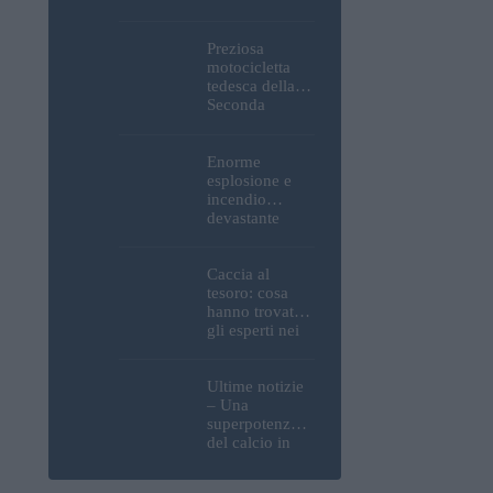
Parlamento, del
Castello di
Buda e della
Preziosa
Cittadella
motocicletta
verranno
tedesca della
spente
Seconda
Guerra
Mondiale, resti
umani ed
Enorme
esplosivi
esplosione e
recuperati dal
incendio
Danubio a
devastante
Budapest –
presso la
foto
raffineria
strategica della
Caccia al
MOL: i prezzi
tesoro: cosa
del carburante
hanno trovato
aumenteranno
gli esperti nei
nuovamente?
pressi della
motocicletta
tedesca
Ultime notizie
recuperata dal
– Una
Danubio a
superpotenza
Budapest –
del calcio in
foto
arrivo a
Budapest: il