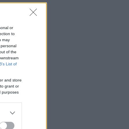
sonal or
ection to
ou may
 personal
out of the
 downstream
B’s List of
er and store
to grant or
ed purposes