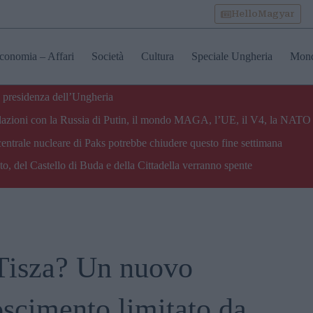
HelloMagyar
conomia – Affari
Società
Cultura
Speciale Ungheria
Mon
 presidenza dell’Ungheria
e relazioni con la Russia di Putin, il mondo MAGA, l’UE, il V4, la NATO 
centrale nucleare di Paks potrebbe chiudere questo fine settimana
o, del Castello di Buda e della Cittadella verranno spente
 Tisza? Un nuovo
oscimento limitato da