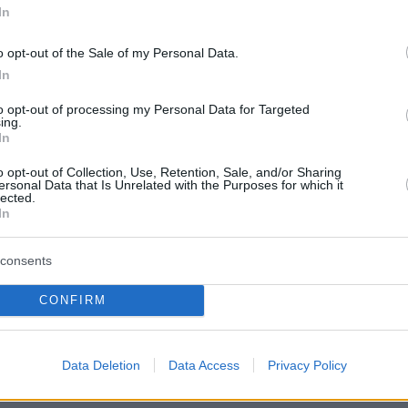
In
r e i
ministri
o opt-out of the Sale of my Personal Data.
overno
In
 Foto:
k/Orbán
to opt-out of processing my Personal Data for Targeted
ita
ing.
In
eografia e appartenenza politica
o opt-out of Collection, Use, Retention, Sale, and/or Sharing
ersonal Data that Is Unrelated with the Purposes for which it
elli di riconoscimento tra i diversi gruppi sociali.
lected.
In
tamente dal 62% dei laureati, rispetto ad appena il
.
consents
CONFIRM
 63% degli elettori di Tisza ha riconosciuto Kapitány,
 di Fidesz. Secondo Europion, questo schema è coerente
ificativamente più alto all’interno dell’elettorato del
Data Deletion
Data Access
Privacy Policy