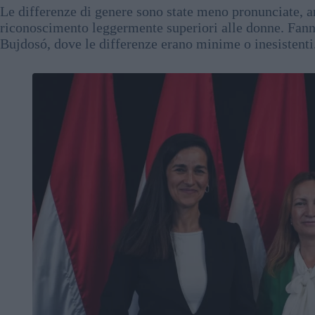
Le differenze di genere sono state meno pronunciate, a
riconoscimento leggermente superiori alle donne. Fan
Bujdosó, dove le differenze erano minime o inesistenti