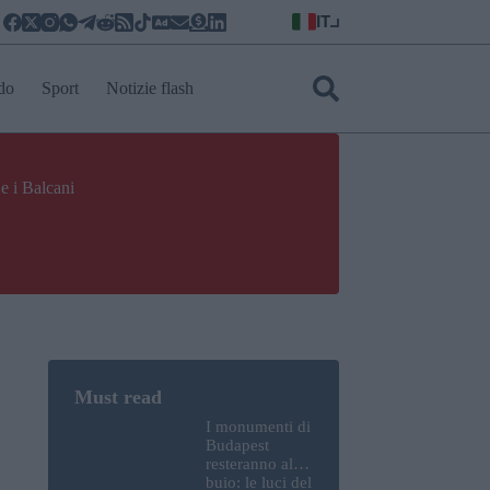
IT
do
Sport
Notizie flash
e i Balcani
I monumenti di
Budapest
resteranno al
buio: le luci del