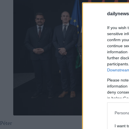
dailynew
If you wish 
sensitive in
confirm you
continue se
information 
further disc
participants
Downstream 
Please note
information 
deny consent
in below Go
Persona
Péter
I want t