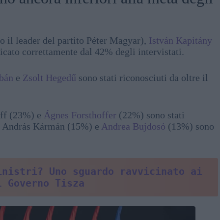
so il leader del partito Péter Magyar),
István Kapitány
ficato correttamente dal 42% degli intervistati.
bán
e
Zsolt Hegedű
sono stati riconosciuti da oltre il
uff (23%) e
Ágnes Forsthoffer
(22%) sono stati
ntre András Kármán (15%) e
Andrea Bujdosó
(13%) sono
nistri? Uno sguardo ravvicinato ai 
l Governo Tisza