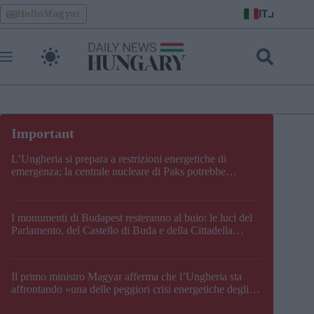
Skip
IT
HelloMagyar
to
content
L’Ungheria si prepara a restrizioni energetiche di
emergenza; la centrale nucleare di Paks potrebbe
chiudere questo fine settimana
I monumenti di Budapest resteranno al buio: le luci del
Parlamento, del Castello di Buda e della Cittadella
verranno spente
Il primo ministro Magyar afferma che l’Ungheria sta
affrontando «una delle peggiori crisi energetiche degli
ultimi decenni» e comunica la nuova data di chiusura di