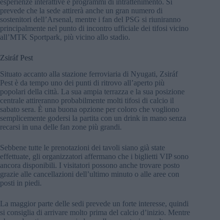
esperienze interattive e programmi di intrattenimento. Si
prevede che la sede attirerà anche un gran numero di
sostenitori dell’Arsenal, mentre i fan del PSG si riuniranno
principalmente nel punto di incontro ufficiale dei tifosi vicino
all’MTK Sportpark, più vicino allo stadio.
Zsiráf Pest
Situato accanto alla stazione ferroviaria di Nyugati, Zsiráf
Pest è da tempo uno dei punti di ritrovo all’aperto più
popolari della città. La sua ampia terrazza e la sua posizione
centrale attireranno probabilmente molti tifosi di calcio il
sabato sera. È una buona opzione per coloro che vogliono
semplicemente godersi la partita con un drink in mano senza
recarsi in una delle fan zone più grandi.
Sebbene tutte le prenotazioni dei tavoli siano già state
effettuate, gli organizzatori affermano che i biglietti VIP sono
ancora disponibili. I visitatori possono anche trovare posto
grazie alle cancellazioni dell’ultimo minuto o alle aree con
posti in piedi.
La maggior parte delle sedi prevede un forte interesse, quindi
si consiglia di arrivare molto prima del calcio d’inizio. Mentre