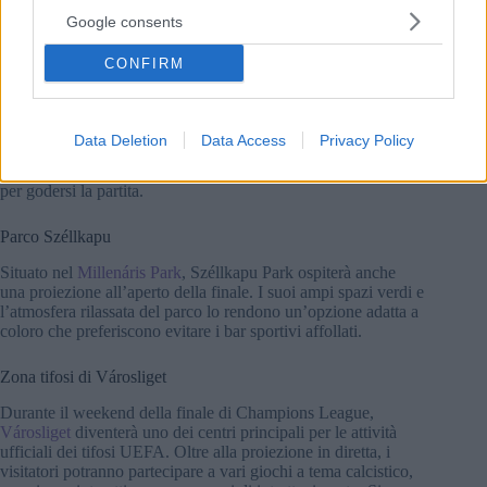
Google consents
Isola dei Campi (Margit)
CONFIRM
Anche Champs Sziget, sull’Isola Margherita, si sta
preparando per la finale. La partita sarà proiettata su un
grande schermo LED, mentre i visitatori potranno usufruire di
diverse terrazze e spaziose aree esterne. Con il Danubio nelle
Data Deletion
Data Access
Privacy Policy
vicinanze e i dintorni verdi dell’isola, potrebbe essere
interessante per coloro che cercano un ambiente più rilassato
per godersi la partita.
Parco Széllkapu
Situato nel
Millenáris Park
, Széllkapu Park ospiterà anche
una proiezione all’aperto della finale. I suoi ampi spazi verdi e
l’atmosfera rilassata del parco lo rendono un’opzione adatta a
coloro che preferiscono evitare i bar sportivi affollati.
Zona tifosi di Városliget
Durante il weekend della finale di Champions League,
Városliget
diventerà uno dei centri principali per le attività
ufficiali dei tifosi UEFA. Oltre alla proiezione in diretta, i
visitatori potranno partecipare a vari giochi a tema calcistico,