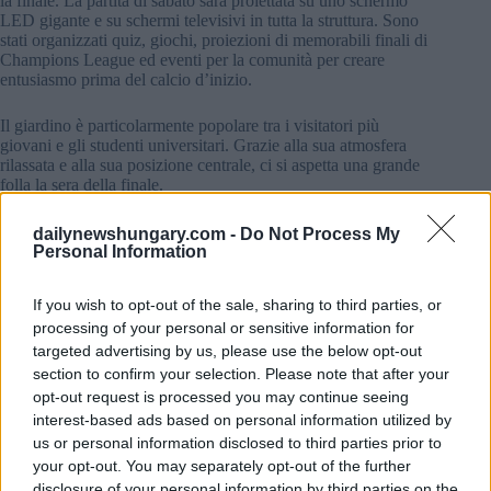
la finale. La partita di sabato sarà proiettata su uno schermo
LED gigante e su schermi televisivi in tutta la struttura. Sono
stati organizzati quiz, giochi, proiezioni di memorabili finali di
Champions League ed eventi per la comunità per creare
entusiasmo prima del calcio d’inizio.
Il giardino è particolarmente popolare tra i visitatori più
giovani e gli studenti universitari. Grazie alla sua atmosfera
rilassata e alla sua posizione centrale, ci si aspetta una grande
folla la sera della finale.
Budai Parkszínpad: Calcio della Champions League sul
dailynewshungary.com -
Do Not Process My
lago
Personal Information
Situato accanto al lago Feneketlen, il Budai Parkszínpad offre
If you wish to opt-out of the sale, sharing to third parties, or
un’alternativa più tranquilla per coloro che desiderano evitare
gli impianti più affollati del centro città. Una delle sue
processing of your personal or sensitive information for
caratteristiche più distintive è la disposizione dei posti a
targeted advertising by us, please use the below opt-out
sedere a più livelli, che offre una chiara visione dello schermo
section to confirm your selection. Please note that after your
da quasi tutti i tavoli.
opt-out request is processed you may continue seeing
interest-based ads based on personal information utilized by
us or personal information disclosed to third parties prior to
your opt-out. You may separately opt-out of the further
disclosure of your personal information by third parties on the