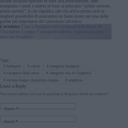
alcune location operano in base alla prenotazione, altre
assegnano i posti a sedere in base al principio “primo arrivato,
primo servito”, il che significa che chi arriva presto avrà le
migliori possibilità di assicurarsi un buon posto per una delle
partite più importanti del calendario calcistico.
Correlato:
Caos a Budapest nel weekend della finale di
Champions League: l’aeroporto rallenta, i tassisti possono
bloccare il traffico
Tags
#
budapest
#
calcio
#
categoria budapest
#
categoria flash news
#
categoria vita in Ungheria
#
europa league champions league
#
ungheria
Leave a Reply
Your email address will not be published.
Required fields are marked
*
Name
*
Email
*