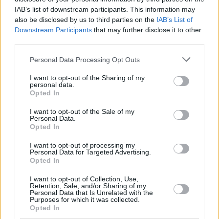
IAB’s list of downstream participants. This information may
also be disclosed by us to third parties on the
IAB’s List of
Downstream Participants
that may further disclose it to other
third parties.
Please note that this website/app uses one or more Google
Personal Data Processing Opt Outs
services and may gather and store information including but
not limited to your visit or usage behaviour. You may click to
I want to opt-out of the Sharing of my
personal data.
grant or deny consent to Google and its third-party tags to
Opted In
use your data for below specified purposes in below Google
Foto: Facebook /
consent section.
I want to opt-out of the Sale of my
Új
Personal Data.
Opted In
Budai
Parkszínpad
I want to opt-out of processing my
L’ambiente lacustre e la proiezione all’aperto contribuiscono a
Personal Data for Targeted Advertising.
creare un’atmosfera estiva rilassata, mentre gli stand
Opted In
gastronomici assicurano che i tifosi possano facilmente
prendere un hamburger o una bibita fresca durante la partita.
I want to opt-out of Collection, Use,
Retention, Sale, and/or Sharing of my
Personal Data that Is Unrelated with the
Si prepari:
Annunciati cambiamenti nei trasporti, servizi
Purposes for which it was collected.
aggiuntivi di metropolitana e chiusure di strade per la finale di
Opted In
Champions League a Budapest