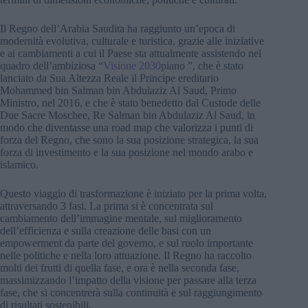
Il Regno dell’Arabia Saudita ha raggiunto un’epoca di
modernità evolutiva, culturale e turistica, grazie alle iniziative
e ai cambiamenti a cui il Paese sta attualmente assistendo nel
quadro dell’ambiziosa “
Visione 2030
piano ”, che è stato
lanciato da Sua Altezza Reale il Principe ereditario
Mohammed bin Salman bin Abdulaziz Al Saud, Primo
Ministro, nel 2016, e che è stato benedetto dal Custode delle
Due Sacre Moschee, Re Salman bin Abdulaziz Al Saud, in
modo che diventasse una road map che valorizza i punti di
forza del Regno, che sono la sua posizione strategica, la sua
forza di investimento e la sua posizione nel mondo arabo e
islamico.
Questo viaggio di trasformazione è iniziato per la prima volta,
attraversando 3 fasi. La prima si è concentrata sul
cambiamento dell’immagine mentale, sul miglioramento
dell’efficienza e sulla creazione delle basi con un
empowerment da parte del governo, e sul ruolo importante
nelle politiche e nella loro attuazione. Il Regno ha raccolto
molti dei frutti di quella fase, e ora è nella seconda fase,
massimizzando l’impatto della visione per passare alla terza
fase, che si concentrerà sulla continuità e sul raggiungimento
di risultati sostenibili.