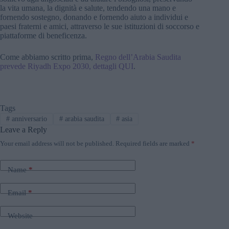
la vita umana, la dignità e salute, tendendo una mano e
fornendo sostegno, donando e fornendo aiuto a individui e
paesi fraterni e amici, attraverso le sue istituzioni di soccorso e
piattaforme di beneficenza.
Come abbiamo scritto prima,
Regno dell’Arabia Saudita
prevede Riyadh Expo 2030, dettagli QUI
.
Tags
#
anniversario
#
arabia saudita
#
asia
Leave a Reply
Your email address will not be published.
Required fields are marked
*
Name
*
Email
*
Website