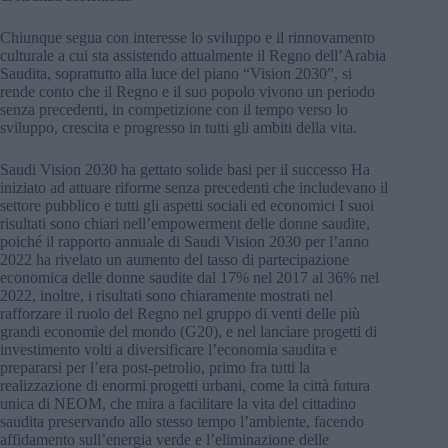
Chiunque segua con interesse lo sviluppo e il rinnovamento
culturale a cui sta assistendo attualmente il Regno dell’Arabia
Saudita, soprattutto alla luce del piano “Vision 2030”, si
rende conto che il Regno e il suo popolo vivono un periodo
senza precedenti, in competizione con il tempo verso lo
sviluppo, crescita e progresso in tutti gli ambiti della vita.
Saudi Vision 2030 ha gettato solide basi per il successo Ha
iniziato ad attuare riforme senza precedenti che includevano il
settore pubblico e tutti gli aspetti sociali ed economici I suoi
risultati sono chiari nell’empowerment delle donne saudite,
poiché il rapporto annuale di Saudi Vision 2030 per l’anno
2022 ha rivelato un aumento del tasso di partecipazione
economica delle donne saudite dal 17% nel 2017 al 36% nel
2022, inoltre, i risultati sono chiaramente mostrati nel
rafforzare il ruolo del Regno nel gruppo di venti delle più
grandi economie del mondo (G20), e nel lanciare progetti di
investimento volti a diversificare l’economia saudita e
prepararsi per l’era post-petrolio, primo fra tutti la
realizzazione di enormi progetti urbani, come la città futura
unica di NEOM, che mira a facilitare la vita del cittadino
saudita preservando allo stesso tempo l’ambiente, facendo
affidamento sull’energia verde e l’eliminazione delle