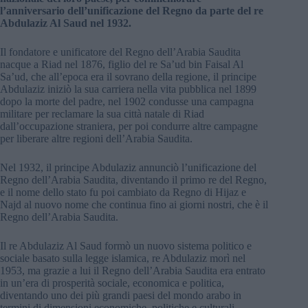
l’anniversario dell’unificazione del Regno da parte del re
Abdulaziz Al Saud nel 1932.
Il fondatore e unificatore del Regno dell’Arabia Saudita
nacque a Riad nel 1876, figlio del re Sa’ud bin Faisal Al
Sa’ud, che all’epoca era il sovrano della regione, il principe
Abdulaziz iniziò la sua carriera nella vita pubblica nel 1899
dopo la morte del padre, nel 1902 condusse una campagna
militare per reclamare la sua città natale di Riad
dall’occupazione straniera, per poi condurre altre campagne
per liberare altre regioni dell’Arabia Saudita.
Nel 1932, il principe Abdulaziz annunciò l’unificazione del
Regno dell’Arabia Saudita, diventando il primo re del Regno,
e il nome dello stato fu poi cambiato da Regno di Hijaz e
Najd al nuovo nome che continua fino ai giorni nostri, che è il
Regno dell’Arabia Saudita.
Il re Abdulaziz Al Saud formò un nuovo sistema politico e
sociale basato sulla legge islamica, re Abdulaziz morì nel
1953, ma grazie a lui il Regno dell’Arabia Saudita era entrato
in un’era di prosperità sociale, economica e politica,
diventando uno dei più grandi paesi del mondo arabo in
termini di dimensioni economiche, politiche e culturali.