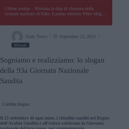
Paks
Ultime notizie – Rivelata la data di chiusura della
centrale nucleare di Paks; il primo ministro Péter Magyar
afferma che l’Ungheria potrebbe trovarsi ad affrontare
una crisi energetica
Daily News
September 23, 2023
Mondo
Sogniamo e realizziamo: lo slogan
della 93a Giornata Nazionale
Saudita
Cambia lingua:
Il 23 settembre di ogni anno, i cittadini sauditi nel Regno
dell’Arabia Saudita e all’estero celebrano la Giornata
nazionale del loro paese, per commemorare