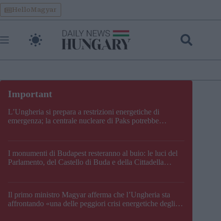
Skip
HelloMagyar
to
content
L’Ungheria si prepara a restrizioni energetiche di
emergenza; la centrale nucleare di Paks potrebbe
chiudere questo fine settimana
I monumenti di Budapest resteranno al buio: le luci del
Parlamento, del Castello di Buda e della Cittadella
verranno spente
Il primo ministro Magyar afferma che l’Ungheria sta
affrontando «una delle peggiori crisi energetiche degli
ultimi decenni» e comunica la nuova data di chiusura di