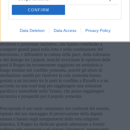
per piantare altri 40 miliardi di alberi in Medio Oriente, come
parte di un programma che mira a piantare 50 miliardi di
CONFIRM
alberi, che è il più grande programma di riforestazione del
mondo.
Sul versante politico, il Regno è diventato un pacificatore,
Data Deletion
Data Access
Privacy Policy
menzionato in ogni sede, come ha potuto, attraverso le sue
illustri relazioni internazionali con tutte le parti, prendere
decisioni e presentare iniziative, che hanno contribuito a
compiere grandi passi nella lotta e nella confutazione del
terrorismo, e diffondere la cultura della pace, della tolleranza
e del dialogo tra i popoli, nonché avvicinare le opinioni delle
parti Il Regno ha recentemente raggiunto un armistizio a
lungo termine nel conflitto yemenita, poiché gli sforzi di
mediazione sauditi per risolvere la crisi yemenita hanno
portato a un incontro tra le parti in conflitto a Riyadh e a un
accordo su una road map per raggiungere una soluzione
pacifica e sostenibile nello Yemen, che possa raggiungere
sicurezza e prosperità per il popolo yemenita.
Percependo il suo ruolo umanitario nei confronti del mondo,
ispirato dal suo messaggio di preservazione della dignità
umana e basato sugli insegnamenti della vera religione
islamica, il Regno ha dedicato grande attenzione a fornire
sollievo agli angosciati e ad aiutare i bisognosi, preservando