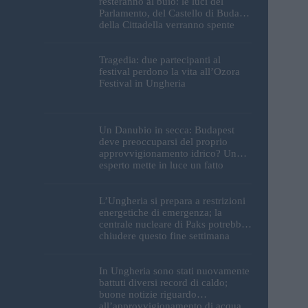
resteranno al buio: le luci del
Parlamento, del Castello di Buda e
della Cittadella verranno spente
Tragedia: due partecipanti al
festival perdono la vita all’Ozora
Festival in Ungheria
Un Danubio in secca: Budapest
deve preoccuparsi del proprio
approvvigionamento idrico? Un
esperto mette in luce un fatto
sorprendente
L’Ungheria si prepara a restrizioni
energetiche di emergenza; la
centrale nucleare di Paks potrebbe
chiudere questo fine settimana
In Ungheria sono stati nuovamente
battuti diversi record di caldo;
buone notizie riguardo
all’approvvigionamento di acqua