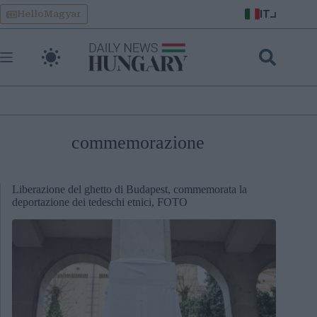
Skip
IT
HelloMagyar
to
content
commemorazione
Liberazione del ghetto di Budapest, commemorata la
deportazione dei tedeschi etnici, FOTO