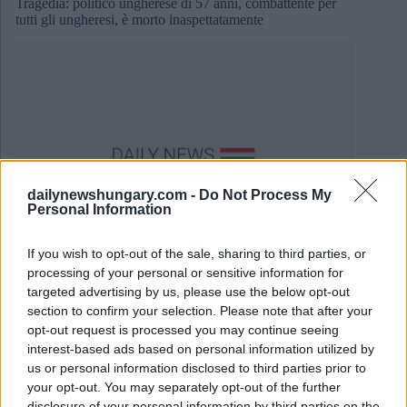
Tragedia: politico ungherese di 57 anni, combattente per
tutti gli ungheresi, è morto inaspettatamente
dailynewshungary.com -
Do Not Process My
Personal Information
If you wish to opt-out of the sale, sharing to third parties, or
processing of your personal or sensitive information for
targeted advertising by us, please use the below opt-out
October 18, 2024
section to confirm your selection. Please note that after your
Anniversario dell’attacco terroristico di Hamas del 7
opt-out request is processed you may continue seeing
ottobre commemorato in Ungheria (foto)
interest-based ads based on personal information utilized by
us or personal information disclosed to third parties prior to
your opt-out. You may separately opt-out of the further
disclosure of your personal information by third parties on the