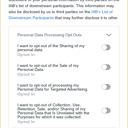
IAB’s list of downstream participants. This information may
also be disclosed by us to third parties on the
IAB’s List of
Downstream Participants
that may further disclose it to other
third parties.
Please note that this website/app uses one or more Google
Personal Data Processing Opt Outs
services and may gather and store information including but
not limited to your visit or usage behaviour. You may click to
I want to opt-out of the Sharing of my
personal data.
grant or deny consent to Google and its third-party tags to
Opted In
use your data for below specified purposes in below Google
consent section.
I want to opt-out of the Sale of my
Personal Data.
Opted In
I want to opt-out of processing my
Personal Data for Targeted Advertising.
Opted In
October 8, 2024
Banca nazionale d’Ungheria rilascia la nuova moneta da
I want to opt-out of Collection, Use,
3.000 HUF il 20 agosto FOTO
Retention, Sale, and/or Sharing of my
Personal Data that Is Unrelated with the
Purposes for which it was collected.
Opted In