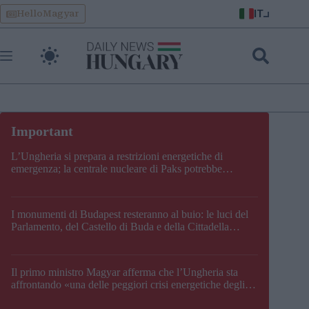
Skip
IT
HelloMagyar
to
content
L’Ungheria si prepara a restrizioni energetiche di
emergenza; la centrale nucleare di Paks potrebbe
chiudere questo fine settimana
I monumenti di Budapest resteranno al buio: le luci del
Parlamento, del Castello di Buda e della Cittadella
verranno spente
Il primo ministro Magyar afferma che l’Ungheria sta
affrontando «una delle peggiori crisi energetiche degli
ultimi decenni» e comunica la nuova data di chiusura di