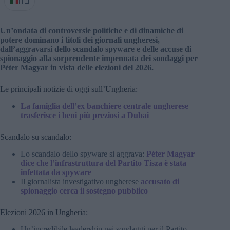
IT
Un’ondata di controversie politiche e di dinamiche di
potere dominano i titoli dei giornali ungheresi,
dall’aggravarsi dello scandalo spyware e delle accuse di
spionaggio alla sorprendente impennata dei sondaggi per
Péter Magyar in vista delle elezioni del 2026.
Le principali notizie di oggi sull’Ungheria:
La famiglia dell’ex banchiere centrale ungherese
trasferisce i beni più preziosi a Dubai
Scandalo su scandalo:
Lo scandalo dello spyware si aggrava:
Péter Magyar
dice che l’infrastruttura del Partito Tisza è stata
infettata da spyware
Il giornalista investigativo ungherese
accusato di
spionaggio cerca il sostegno pubblico
Elezioni 2026 in Ungheria:
Un’incredibile leadership nei sondaggi per il Partito