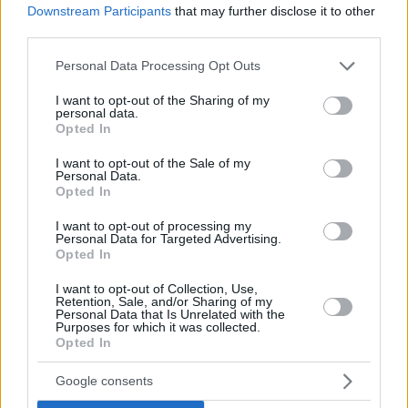
Downstream Participants
that may further disclose it to other
newsletter quotidiana qui ←
third parties.
Si abboni al briefing
settimanale sull’Ungheria
, che arriva
Please note that this website/app uses one or more Google
Personal Data Processing Opt Outs
ogni sabato!
services and may gather and store information including but
not limited to your visit or usage behaviour. You may click to
I want to opt-out of the Sharing of my
personal data.
grant or deny consent to Google and its third-party tags to
Opted In
use your data for below specified purposes in below Google
Tags
consent section.
I want to opt-out of the Sale of my
#
categoria notizie rapide
#
ungheria
Personal Data.
Leave a Reply
Opted In
Your email address will not be published.
Required fields are marked
*
I want to opt-out of processing my
Personal Data for Targeted Advertising.
Opted In
Name
*
I want to opt-out of Collection, Use,
Email
*
Retention, Sale, and/or Sharing of my
Personal Data that Is Unrelated with the
Purposes for which it was collected.
Website
Opted In
Google consents
Add Comment
*