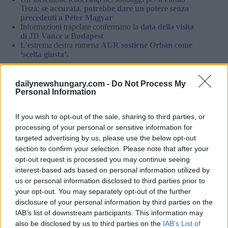
Tisza:
se accurata, potrebbe dare un potere senza
precedenti a Péter Magyar
Informazioni trapelate confermano la
data della visita
di JD Vance a Budapest
L’estrema destra rumena
AUR sostiene Orbán come
‘scelta giusta’.
Viaggi:
dailynewshungary.com -
Do Not Process My
Personal Information
Il nuovo
servizio FlixBus all’aeroporto di Budapest
viene lanciato
tra pochi giorni, mentre Wizz Air lancia
un vantaggio in volo
If you wish to opt-out of the sale, sharing to third parties, or
Ora è possibile acquistare i biglietti per il nuovo
processing of your personal or sensitive information for
volo di Wizz Air
per la Türkiye dall’Ungheria
targeted advertising by us, please use the below opt-out
section to confirm your selection. Please note that after your
Criminalità:
opt-out request is processed you may continue seeing
Turista ungherese presumibilmente
aggredita
interest-based ads based on personal information utilized by
sessualmente e filmata in Corea del Sud
us or personal information disclosed to third parties prior to
your opt-out. You may separately opt-out of the further
Lei e i suoi amici siete interessati all’Ungheria?
disclosure of your personal information by third parties on the
IAB’s list of downstream participants. This information may
Si iscriva al briefing del Daily News Hungary e non perda
also be disclosed by us to third parties on the
IAB’s List of
mai più una notizia importante!
Si iscriva alla nostra