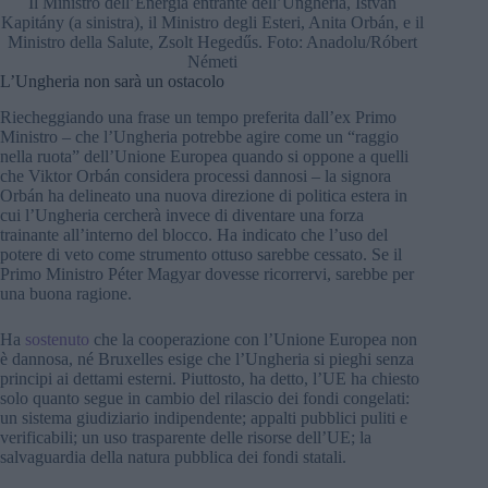
Il Ministro dell’Energia entrante dell’Ungheria, István
Kapitány (a sinistra), il Ministro degli Esteri, Anita Orbán, e il
Ministro della Salute, Zsolt Hegedűs. Foto: Anadolu/Róbert
Németi
L’Ungheria non sarà un ostacolo
Riecheggiando una frase un tempo preferita dall’ex Primo
Ministro – che l’Ungheria potrebbe agire come un “raggio
nella ruota” dell’Unione Europea quando si oppone a quelli
che Viktor Orbán considera processi dannosi – la signora
Orbán ha delineato una nuova direzione di politica estera in
cui l’Ungheria cercherà invece di diventare una forza
trainante all’interno del blocco. Ha indicato che l’uso del
potere di veto come strumento ottuso sarebbe cessato. Se il
Primo Ministro Péter Magyar dovesse ricorrervi, sarebbe per
una buona ragione.
Ha
sostenuto
che la cooperazione con l’Unione Europea non
è dannosa, né Bruxelles esige che l’Ungheria si pieghi senza
principi ai dettami esterni. Piuttosto, ha detto, l’UE ha chiesto
solo quanto segue in cambio del rilascio dei fondi congelati:
un sistema giudiziario indipendente; appalti pubblici puliti e
verificabili; un uso trasparente delle risorse dell’UE; la
salvaguardia della natura pubblica dei fondi statali.