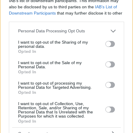
IAB’s list of downstream participants. This information may
per la migrazione deve finire. A tal fine, ha suggerito, sarebbe
also be disclosed by us to third parties on the
IAB’s List of
necessario consentire ai richiedenti asilo che arrivano alle
frontiere dell’Ungheria di presentare domanda per ottenere lo
Downstream Participants
that may further disclose it to other
status di rifugiato. Ha aggiunto che il patto migratorio dell’UE
third parties.
non prevede un’immigrazione di massa in Ungheria, ma
piuttosto un’assistenza reciproca tra gli Stati membri che si
Please note that this website/app uses one or more Google
Personal Data Processing Opt Outs
trovano ad affrontare una pressione migratoria significativa,
services and may gather and store information including but
sia accettando un numero limitato di migranti, sia offrendo un
not limited to your visit or usage behaviour. You may click to
I want to opt-out of the Sharing of my
sostegno finanziario o logistico.
personal data.
grant or deny consent to Google and its third-party tags to
Opted In
use your data for below specified purposes in below Google
Cosa sappiamo finora di Anita Orbán
consent section.
I want to opt-out of the Sale of my
Personal Data.
In risposta ai parlamentari dell’opposizione, ha chiarito che
Opted In
non c’è alcuna intenzione per le truppe ungheresi di mettere
piede sul suolo ucraino, in nessuna circostanza.
I want to opt-out of processing my
Personal Data for Targeted Advertising.
Opted In
I want to opt-out of Collection, Use,
Retention, Sale, and/or Sharing of my
Personal Data that Is Unrelated with the
Purposes for which it was collected.
Opted In