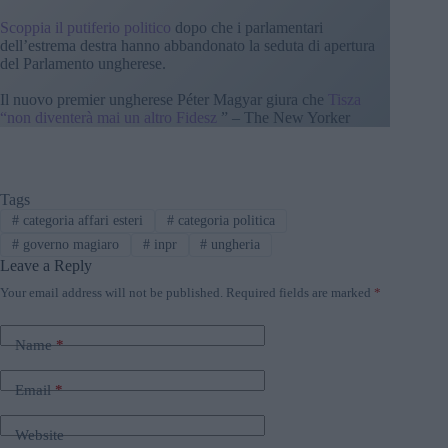
Scoppia il putiferio politico
dopo che i parlamentari
dell’estrema destra hanno abbandonato la seduta di apertura
del Parlamento ungherese.
Il nuovo premier ungherese Péter Magyar giura che
Tisza
“non diventerà mai un altro Fidesz
” – The New Yorker
Tags
#
categoria affari esteri
#
categoria politica
#
governo magiaro
#
inpr
#
ungheria
Leave a Reply
Your email address will not be published.
Required fields are marked
*
Name
*
Email
*
Website