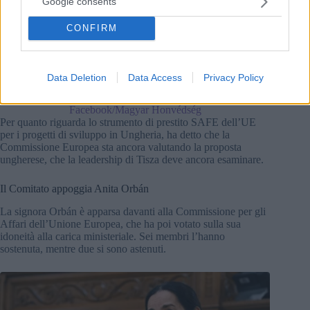
Google consents
CONFIRM
Data Deletion
Data Access
Privacy Policy
Nessuna truppa ungherese andrà in Ucraina. Fonte:
Facebook/Magyar Honvédség
Per quanto riguarda lo strumento di prestito SAFE dell’UE
per i progetti di sviluppo in Ungheria, ha detto che la
Commissione Europea sta ancora valutando la proposta
ungherese, che la leadership di Tisza deve ancora esaminare.
Il Comitato appoggia Anita Orbán
La signora Orbán è apparsa davanti alla Commissione per gli
Affari dell’Unione Europea, che ha poi votato sulla sua
idoneità alla carica ministeriale. Sei membri l’hanno
sostenuta, mentre due si sono astenuti.