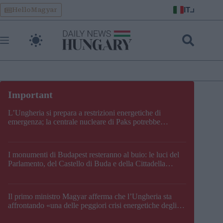
Skip
IT
HelloMagyar
to
content
L’Ungheria si prepara a restrizioni energetiche di
emergenza; la centrale nucleare di Paks potrebbe
chiudere questo fine settimana
I monumenti di Budapest resteranno al buio: le luci del
Parlamento, del Castello di Buda e della Cittadella
verranno spente
Il primo ministro Magyar afferma che l’Ungheria sta
affrontando «una delle peggiori crisi energetiche degli
ultimi decenni» e comunica la nuova data di chiusura di