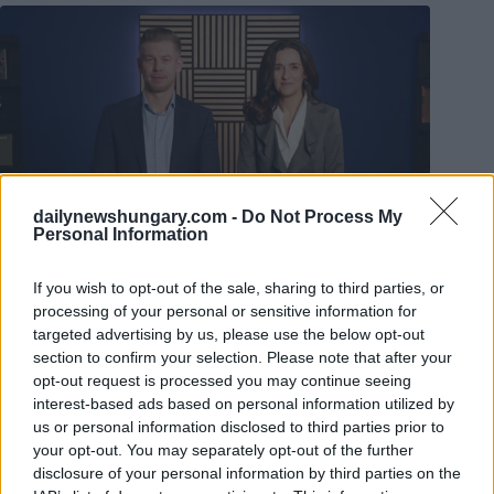
dailynewshungary.com -
Do Not Process My
Personal Information
If you wish to opt-out of the sale, sharing to third parties, or
processing of your personal or sensitive information for
Péter Magyar e Anita Orbán. Foto:
Facebook/Orbán Anita
targeted advertising by us, please use the below opt-out
Secondo la signora Orbán, gli elettori hanno conferito un
section to confirm your selection. Please note that after your
mandato storico per attuare queste misure e garantire così i
fondi dovuti all’Ungheria.
opt-out request is processed you may continue seeing
interest-based ads based on personal information utilized by
Migrazione e guerra in Ucraina
us or personal information disclosed to third parties prior to
your opt-out. You may separately opt-out of the further
Rispondendo alle domande, la signora Orbán ha detto che la
disclosure of your personal information by third parties on the
multa giornaliera di 1 milione di euro imposta all’Ungheria