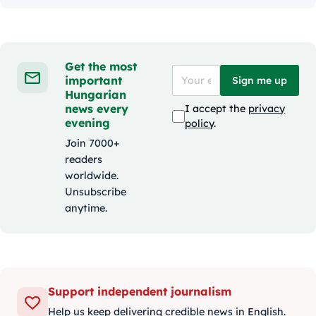
Get the most
important
Sign me up
Hungarian
news every
I accept the
privacy
evening
policy
.
Join 7000+
readers
worldwide.
Unsubscribe
anytime.
Support independent journalism
Help us keep delivering credible news in English.