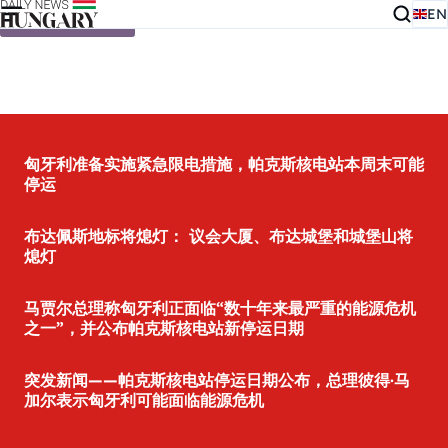
EN
Skip to content
匈牙利准备实施紧急限电措施，帕克斯核电站本周末可能
停运
布达佩斯地标将熄灯： 议会大厦、布达城堡和城堡山将
熄灯
马贾尔总理称匈牙利正面临“数十年来最严重的能源危机
之一”，并公布帕克斯核电站新停运日期
突发新闻——帕克斯核电站停运日期公布，总理彼得·马
加尔表示匈牙利可能面临能源危机