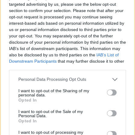
turisti cinesi che hanno visitato l’Ungheria ha superato i
targeted advertising by us, please use the below opt-out
180.000, avvicinandosi ai 200.000, mentre le visite ungheresi
section to confirm your selection. Please note that after your
in Cina hanno raggiunto circa 157.000. Mentre
opt-out request is processed you may continue seeing
tradizionalmente c’è stato uno squilibrio nei flussi turistici tra i
interest-based ads based on personal information utilized by
due Paesi, le cifre attuali indicano un modello relativamente
us or personal information disclosed to third parties prior to
equilibrato di scambi bidirezionali.
your opt-out. You may separately opt-out of the further
disclosure of your personal information by third parties on the
In secondo luogo, la cooperazione continua ad approfondirsi
IAB’s list of downstream participants. This information may
costantemente. Negli ultimi anni, il numero di visitatori tra la
Cina e l’Ungheria
è cresciuto in modo costante, con una
also be disclosed by us to third parties on the
IAB’s List of
collaborazione turistica in espansione sia in termini di scala
Downstream Participants
that may further disclose it to other
che di profondità. A differenza del passato, in cui dominavano
third parties.
le visite turistiche, gli scambi si stanno ora estendendo ad aree
più specializzate come la tecnologia e la cultura, riflettendo
Please note that this website/app uses one or more Google
Personal Data Processing Opt Outs
una crescente comprensione della Cina tra il pubblico
services and may gather and store information including but
ungherese e un ampliamento dei suoi interessi.
not limited to your visit or usage behaviour. You may click to
I want to opt-out of the Sharing of my
personal data.
grant or deny consent to Google and its third-party tags to
In terzo luogo, la tendenza all’integrazione diversificata sta
Opted In
use your data for below specified purposes in below Google
diventando sempre più evidente. La cooperazione turistica tra
consent section.
i due Paesi si è evoluta da un focus monosettoriale a una
I want to opt-out of the Sale of my
Personal Data.
collaborazione multisettoriale, che comprende non solo il
Opted In
turismo tradizionale, ma anche lo sport, la cultura e altri
settori. La gamma di partner si è estesa dalle agenzie di
I want to opt-out of processing my
viaggio agli zoo, alle istituzioni culturali e agli enti