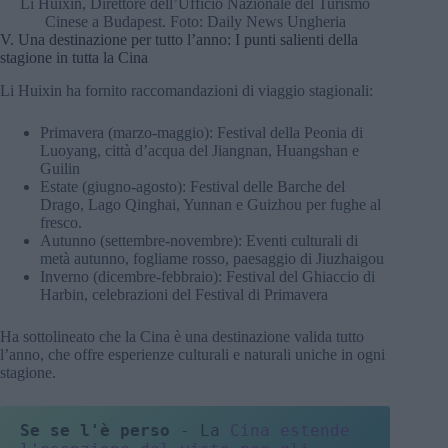
Li Huixin, Direttore dell’Ufficio Nazionale del Turismo
Cinese a Budapest. Foto: Daily News Ungheria
V. Una destinazione per tutto l’anno: I punti salienti della
stagione in tutta la Cina
Li Huixin ha fornito raccomandazioni di viaggio stagionali:
Primavera (marzo-maggio): Festival della Peonia di
Luoyang, città d’acqua del Jiangnan, Huangshan e
Guilin
Estate (giugno-agosto): Festival delle Barche del
Drago, Lago Qinghai, Yunnan e Guizhou per fughe al
fresco.
Autunno (settembre-novembre): Eventi culturali di
metà autunno, fogliame rosso, paesaggio di Jiuzhaigou
Inverno (dicembre-febbraio): Festival del Ghiaccio di
Harbin, celebrazioni del Festival di Primavera
Ha sottolineato che la Cina è una destinazione valida tutto
l’anno, che offre esperienze culturali e naturali uniche in ogni
stagione.
Se se l'è perso
 - La 
Cina estende 