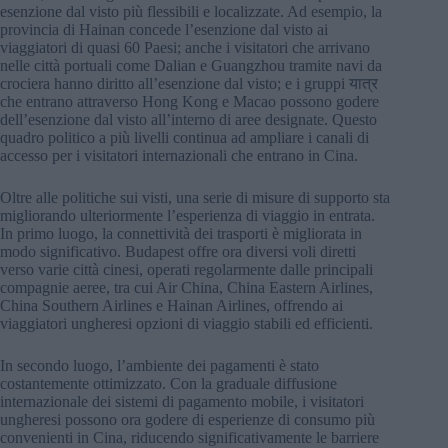
esenzione dal visto più flessibili e localizzate. Ad esempio, la
provincia di Hainan concede l’esenzione dal visto ai
viaggiatori di quasi 60 Paesi; anche i visitatori che arrivano
nelle città portuali come Dalian e Guangzhou tramite navi da
crociera hanno diritto all’esenzione dal visto; e i gruppi यात्र
che entrano attraverso Hong Kong e Macao possono godere
dell’esenzione dal visto all’interno di aree designate. Questo
quadro politico a più livelli continua ad ampliare i canali di
accesso per i visitatori internazionali che entrano in Cina.
Oltre alle politiche sui visti, una serie di misure di supporto sta
migliorando ulteriormente l’esperienza di viaggio in entrata.
In primo luogo, la connettività dei trasporti è migliorata in
modo significativo. Budapest offre ora diversi voli diretti
verso varie città cinesi, operati regolarmente dalle principali
compagnie aeree, tra cui Air China, China Eastern Airlines,
China Southern Airlines e Hainan Airlines, offrendo ai
viaggiatori ungheresi opzioni di viaggio stabili ed efficienti.
In secondo luogo, l’ambiente dei pagamenti è stato
costantemente ottimizzato. Con la graduale diffusione
internazionale dei sistemi di pagamento mobile, i visitatori
ungheresi possono ora godere di esperienze di consumo più
convenienti in Cina, riducendo significativamente le barriere