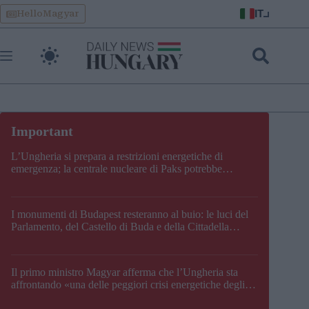
Skip
IT
HelloMagyar
to
content
L’Ungheria si prepara a restrizioni energetiche di
emergenza; la centrale nucleare di Paks potrebbe
chiudere questo fine settimana
I monumenti di Budapest resteranno al buio: le luci del
Parlamento, del Castello di Buda e della Cittadella
verranno spente
Il primo ministro Magyar afferma che l’Ungheria sta
affrontando «una delle peggiori crisi energetiche degli
ultimi decenni» e comunica la nuova data di chiusura di