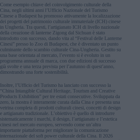
Come esempio chiave del coinvolgimento culturale della
Cina, negli ultimi anni l’Ufficio Nazionale del Turismo
Cinese a Budapest ha promosso attivamente la localizzazione
dei progetti del patrimonio culturale immateriale (ICH) cinese
in Ungheria. Tra questi, l’artigianato ICH di livello nazionale
della creazione di lanterne Zigong dal Sichuan è stato
introdotto con successo, dando vita al “Festival delle Lanterne
Cinesi” presso lo Zoo di Budapest, che è diventato un punto
culminante dello scambio culturale Cina-Ungheria. Gestito su
una base orientata al mercato, l’evento si è evoluto in un
programma annuale di marca, con due edizioni di successo
già svolte e una terza prevista per l’autunno di quest’anno,
dimostrando una forte sostenibilità.
Inoltre, l’Ufficio del Turismo ha lanciato con successo la
“China Intangible Cultural Heritage, Tourism and Creative
Products Exhibition” per tre estati consecutive. Sviluppata da
zero, la mostra è interamente curata dalla Cina e presenta una
vetrina completa di prodotti culturali cinesi, concetti di design
e artigianato tradizionale. L’obiettivo è quello di introdurre
sistematicamente i marchi, il design, l’artigianato e l’estetica
cinesi nel mercato europeo, servendo come un’altra
importante piattaforma per migliorare la comunicazione
internazionale del soft power culturale della Cina. Il 2026