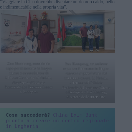
“Viaggiare in Cina dovrebbe diventare un ricordo caldo, bello
e indimenticabile nella propria vita”.
Zou Shunpeng, consulente
Zou Shunpeng, consulente
capo per il mercato in lingua
capo per il mercato in lingua
cinese e caporedattore di
cinese e caporedattore dei
Chinese Content e Li Huixin,
contenuti cinesi, Li Huixin,
direttore dell’Ufficio
direttore dell’Ufficio
Nazionale del Turismo Cinese
Nazionale del Turismo Cinese
a Budapest
a Budapest e Lai Hanjing,
direttore delle interviste.
Cosa succederà?
China Exim Bank 
pronta a creare un centro regionale 
in Ungheria