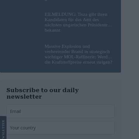
EILMELDUNG: Tisza gibt ihren
Kandidaten für das Amt des
nächsten ungarischen Präsidenten
bekannt
Massive Explosion und
verheerender Brand in strategisch
wichtiger MOL-Raffinerie: Werden
die Kraftstoffpreise erneut steigen?
– Video
Subscribe to our daily
newsletter
LETTER
NEWS