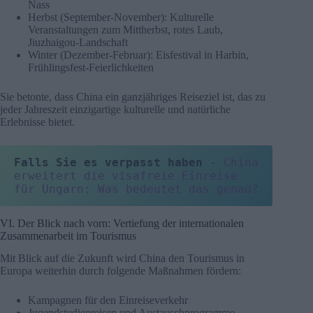
Nass
Herbst (September-November): Kulturelle
Veranstaltungen zum Mittherbst, rotes Laub,
Jiuzhaigou-Landschaft
Winter (Dezember-Februar): Eisfestival in Harbin,
Frühlingsfest-Feierlichkeiten
Sie betonte, dass China ein ganzjähriges Reiseziel ist, das zu
jeder Jahreszeit einzigartige kulturelle und natürliche
Erlebnisse bietet.
Falls Sie es verpasst haben
 - 
China 
erweitert die visafreie Einreise 
für Ungarn: Was bedeutet das genau?
VI. Der Blick nach vorn: Vertiefung der internationalen
Zusammenarbeit im Tourismus
Mit Blick auf die Zukunft wird China den Tourismus in
Europa weiterhin durch folgende Maßnahmen fördern:
Kampagnen für den Einreiseverkehr
Jugendstudienreisen und Austauschprogramme