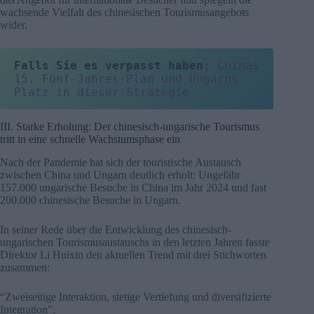
wachsende Vielfalt des chinesischen Tourismusangebots
wider.
Falls Sie es verpasst haben
: 
Chinas 
15. Fünf-Jahres-Plan und Ungarns 
Platz in dieser Strategie
III. Starke Erholung: Der chinesisch-ungarische Tourismus
tritt in eine schnelle Wachstumsphase ein
Nach der Pandemie hat sich der touristische Austausch
zwischen China und Ungarn deutlich erholt: Ungefähr
157.000 ungarische Besuche in China im Jahr 2024 und fast
200.000 chinesische Besuche in Ungarn.
In seiner Rede über die Entwicklung des chinesisch-
ungarischen Tourismusaustauschs in den letzten Jahren fasste
Direktor Li Huixin den aktuellen Trend mit drei Stichworten
zusammen:
“Zweiseitige Interaktion, stetige Vertiefung und diversifizierte
Integration”.