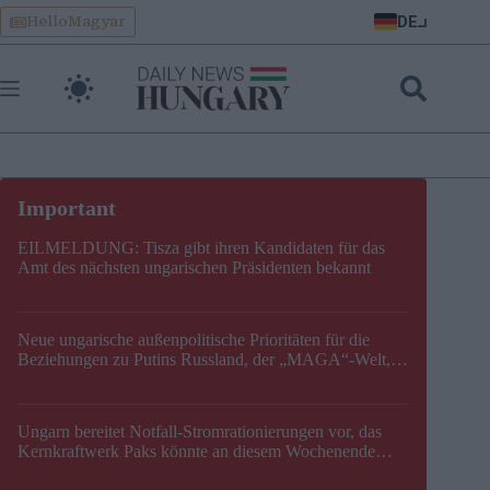
Skip
DE
HelloMagyar
to
content
EILMELDUNG: Tisza gibt ihren Kandidaten für das
Amt des nächsten ungarischen Präsidenten bekannt
Neue ungarische außenpolitische Prioritäten für die
Beziehungen zu Putins Russland, der „MAGA“-Welt,
der EU, der V4, der NATO und dem Balkan festgelegt
Ungarn bereitet Notfall-Stromrationierungen vor, das
Kernkraftwerk Paks könnte an diesem Wochenende
stillgelegt werden