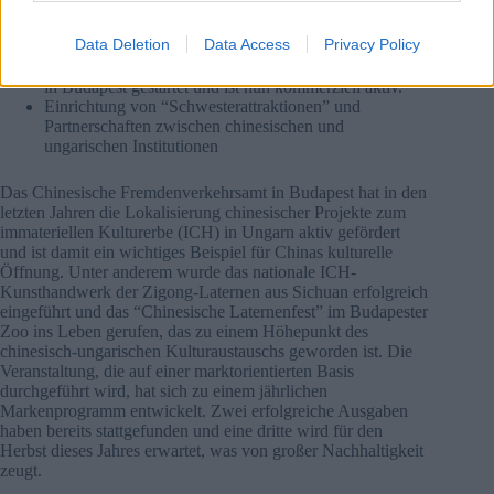
Immaterielles Kulturerbe) wurde erfolgreich in
Budapest gestartet und ist nun kommerziell verfügbar.
Data Deletion
Data Access
Privacy Policy
Die jährlich stattfindende China Intangible Cultural
Heritage Tourism & Creative Expo wurde erfolgreich
in Budapest gestartet und ist nun kommerziell aktiv.
Einrichtung von “Schwesterattraktionen” und
Partnerschaften zwischen chinesischen und
ungarischen Institutionen
Das Chinesische Fremdenverkehrsamt in Budapest hat in den
letzten Jahren die Lokalisierung chinesischer Projekte zum
immateriellen Kulturerbe (ICH) in Ungarn aktiv gefördert
und ist damit ein wichtiges Beispiel für Chinas kulturelle
Öffnung. Unter anderem wurde das nationale ICH-
Kunsthandwerk der Zigong-Laternen aus Sichuan erfolgreich
eingeführt und das “Chinesische Laternenfest” im Budapester
Zoo ins Leben gerufen, das zu einem Höhepunkt des
chinesisch-ungarischen Kulturaustauschs geworden ist. Die
Veranstaltung, die auf einer marktorientierten Basis
durchgeführt wird, hat sich zu einem jährlichen
Markenprogramm entwickelt. Zwei erfolgreiche Ausgaben
haben bereits stattgefunden und eine dritte wird für den
Herbst dieses Jahres erwartet, was von großer Nachhaltigkeit
zeugt.