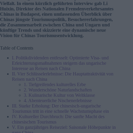
Vielfalt. In einem kürzlich geführten Interview gab Li
Huixin, Direktor des Nationalen Fremdenverkehrsamtes
Chinas in Budapest, einen umfassenden Überblick über
Chinas jüngste Tourismuspolitik, Besuchererfahrungen,
die Zusammenarbeit zwischen China und Ungarn und
künftige Trends und skizzierte eine dynamische neue
Vision für Chinas Tourismusentwicklung.
Table of Contents
I. Politikdividenden entfesselt: Optimierte Visa- und
Erleichterungsmaßnahmen steigern das ungarische
Interesse an Reisen nach China
II. Vier Schlüsselerlebnisse: Die Hauptattraktivität von
Reisen nach China
1. Tiefgreifendes kulturelles Erbe
2. Wunderschöne Naturlandschaften
3. Kulinarische Kultur von Weltklasse
4. Abenteuerliche Nischenerlebnisse
III. Starke Erholung: Der chinesisch-ungarische
Tourismus tritt in eine schnelle Wachstumsphase ein
IV. Kultureller Durchbruch: Die sanfte Macht des
chinesischen Tourismus
V. Ein ganzjähriges Reiseziel: Saisonale Höhepunkte in
ganz China