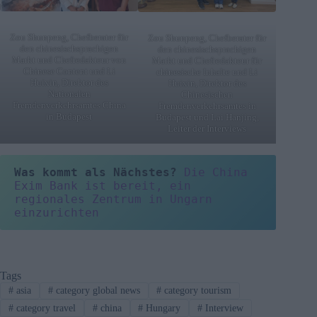
Zou Shunpeng, Chefberater für
Zou Shunpeng, Chefberater für
den chinesischsprachigen
den chinesischsprachigen
Markt und Chefredakteur von
Markt und Chefredakteur für
Chinese Content und Li
chinesische Inhalte und Li
Huixin, Direktor des
Huixin, Direktor des
Nationalen
Chinesischen
Fremdenverkehrsamtes China
Fremdenverkehrsamtes in
in Budapest
Budapest und Lai Hanjing,
Leiter der Interviews
Was kommt als Nächstes?
Die China 
Exim Bank ist bereit, ein 
regionales Zentrum in Ungarn 
einzurichten
Tags
#
asia
#
category global news
#
category tourism
#
category travel
#
china
#
Hungary
#
Interview