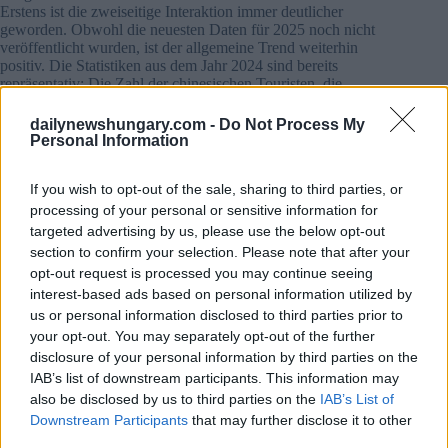
Erstens ist die zweiseitige Interaktion immer deutlicher
geworden. Obwohl die neuesten Daten für 2025 noch nicht
veröffentlicht wurden, ist der allgemeine Trend weiterhin
positiv. Die Statistiken aus dem Jahr 2024 sind bereits
repräsentativ: Die Zahl der chinesischen Touristen, die
Ungarn besuchten, überstieg 180.000 und näherte sich damit
200.000, während die ungarischen Besuche in China etwa
dailynewshungary.com -
Do Not Process My
157.000 erreichten. Während es traditionell ein
Personal Information
Ungleichgewicht in den Tourismusströmen zwischen den
beiden Ländern gab, deuten die aktuellen Zahlen auf ein
If you wish to opt-out of the sale, sharing to third parties, or
relativ ausgeglichenes Muster des Austauschs in beide
Richtungen hin.
processing of your personal or sensitive information for
targeted advertising by us, please use the below opt-out
Zweitens wird die Zusammenarbeit stetig vertieft. In den
section to confirm your selection. Please note that after your
letzten Jahren ist die Zahl der Besucher zwischen
China und
opt-out request is processed you may continue seeing
Ungarn
stetig gestiegen, wobei die touristische
interest-based ads based on personal information utilized by
Zusammenarbeit sowohl im Umfang als auch in der Tiefe
us or personal information disclosed to third parties prior to
zunahm. Anders als in der Vergangenheit, als Sightseeing im
your opt-out. You may separately opt-out of the further
Vordergrund stand, dehnt sich der Austausch nun auf
disclosure of your personal information by third parties on the
speziellere Bereiche wie Technologie und Kultur aus, was ein
wachsendes Verständnis der ungarischen Öffentlichkeit für
IAB’s list of downstream participants. This information may
China und eine Ausweitung ihrer Interessen widerspiegelt.
also be disclosed by us to third parties on the
IAB’s List of
Downstream Participants
that may further disclose it to other
Drittens wird der Trend zu einer diversifizierten Integration
third parties.