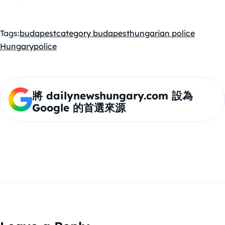
Tags:
budapest
category budapest
hungarian police
Hungary
police
將 dailynewshungary.com 設為
Google 的首選來源