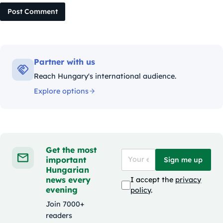
Post Comment
Partner with us
Reach Hungary's international audience.
Explore options
Get the most
important
Sign me up
Hungarian
news every
I accept the
privacy
evening
policy
.
Join 7000+
readers