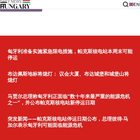
EN
Skip to content
匈牙利准备实施紧急限电措施，帕克斯核电站本周末可能
停运
布达佩斯地标将熄灯： 议会大厦、布达城堡和城堡山将
熄灯
马贾尔总理称匈牙利正面临“数十年来最严重的能源危机
之一”，并公布帕克斯核电站新停运日期
突发新闻——帕克斯核电站停运日期公布，总理彼得·马
加尔表示匈牙利可能面临能源危机