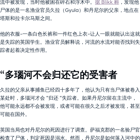
流中被发现，当时他被困在碎石和浮木中。
据 Blikk 称
，发现他
尸体的是一名渔业官员久拉（Gyula）和丹尼尔的父亲，地点在
塔斯和拉卡尔马斯之间。
他的衣服–一条白色长裤和一件红色上衣–让人一眼就能认出这就
是失踪的英国学生。渔业官员解释说，河流的水流对能否找到失
踪者起着决定性作用。
“多瑙河不会归还它的受害者
久拉的父亲从事捕鱼已经四十多年了，他认为只有当尸体被卷入
某处时，多瑙河才会 “归还 “失踪者。如果丹尼尔留在主流中，
他可能永远都不会被发现，或者可能在很久之后才被发现，甚至
可能在国外。
英国当局也对丹尼尔的死因进行了调查。萨福克郡的一名验尸官
检查了尸体，判定死因是溺水。然而，丹尼尔是如何落入河中的