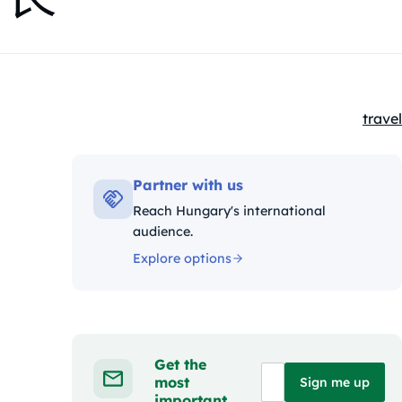
travel
Kateg
Partner with us
Reach Hungary's international
audience.
Explore options
Get the
most
Sign me up
important