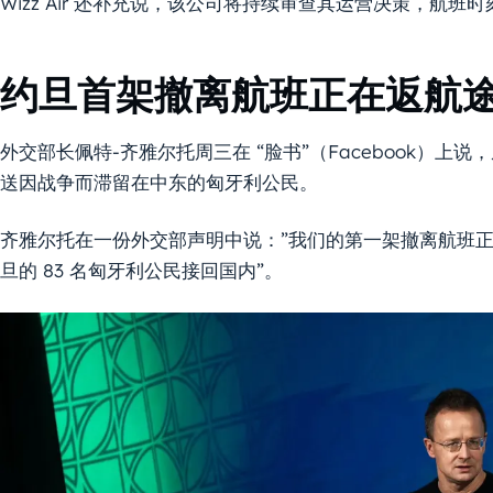
Wizz Air 还补充说，该公司将持续审查其运营决策，航
约旦首架撤离航班正在返航
外交部长佩特-齐雅尔托周三在 “脸书”（Facebook）
送因战争而滞留在中东的匈牙利公民。
齐雅尔托在一份外交部声明中说：”我们的第一架撤离航班
旦的 83 名匈牙利公民接回国内”。