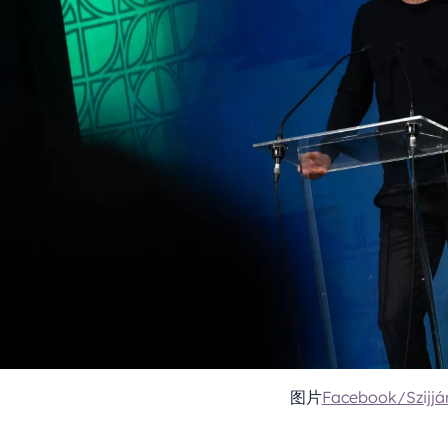
图片
Facebook/Szijjár