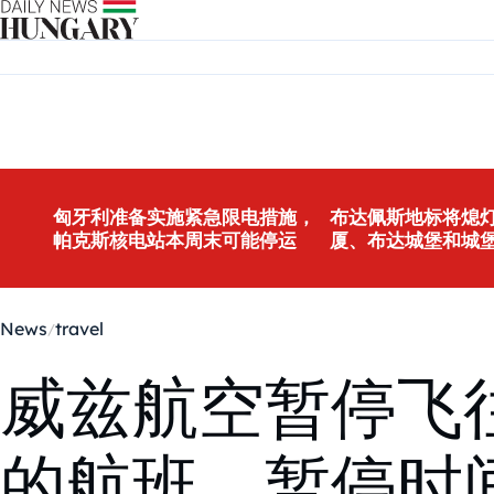
Skip to content
匈牙利准备实施紧急限电措施，
布达佩斯地标将熄灯
帕克斯核电站本周末可能停运
厦、布达城堡和城
News
travel
威兹航空暂停飞
的航班，暂停时