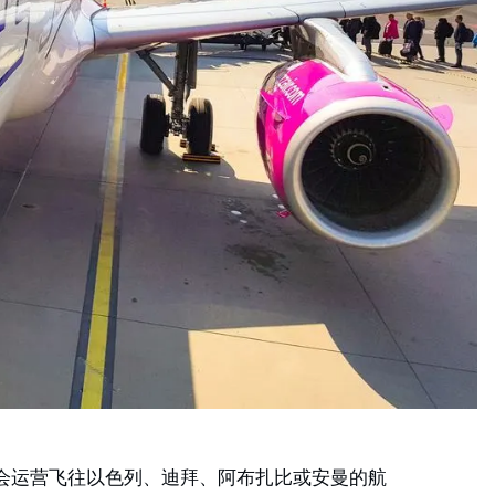
肯定不会运营飞往以色列、迪拜、阿布扎比或安曼的航