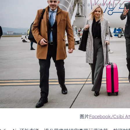
图片
Facebook/Csibi Att