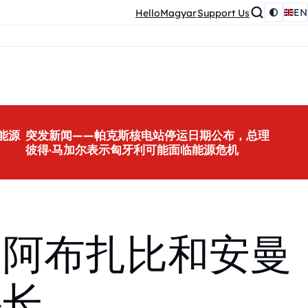
EN
HelloMagyar
Support Us
能源
突发新闻——帕克斯核电站停运日期公布，总理
彼得·马加尔表示匈牙利可能面临能源危机
、阿布扎比和安曼
要长