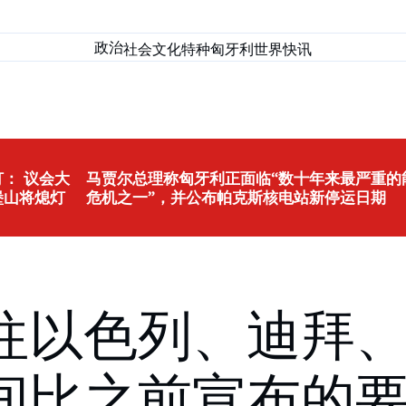
政治
社会
文化
特种匈牙利
世界
快讯
： 议会大
马贾尔总理称匈牙利正面临“数十年来最严重的
堡山将熄灯
危机之一”，并公布帕克斯核电站新停运日期
往以色列、迪拜
间比之前宣布的