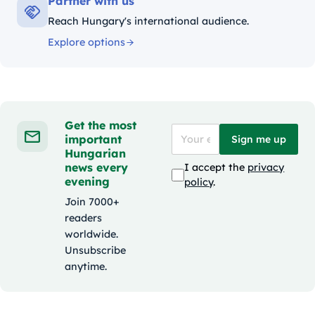
Partner with us
Reach Hungary's international audience.
Explore options
Get the most
important
Sign me up
Hungarian
news every
I accept the
privacy
evening
policy
.
Join 7000+
readers
worldwide.
Unsubscribe
anytime.