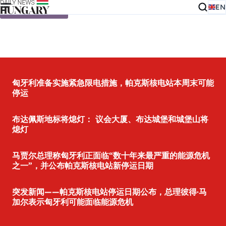
EN
Skip to content
匈牙利准备实施紧急限电措施，帕克斯核电站本周末可能
停运
布达佩斯地标将熄灯： 议会大厦、布达城堡和城堡山将
熄灯
马贾尔总理称匈牙利正面临“数十年来最严重的能源危机
之一”，并公布帕克斯核电站新停运日期
突发新闻——帕克斯核电站停运日期公布，总理彼得·马
加尔表示匈牙利可能面临能源危机