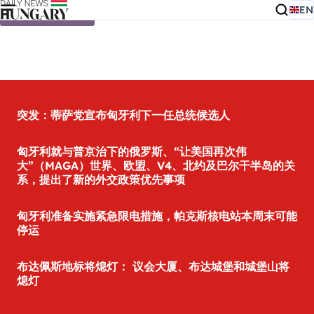
EN
Skip to content
突发：蒂萨党宣布匈牙利下一任总统候选人
匈牙利就与普京治下的俄罗斯、“让美国再次伟
大”（MAGA）世界、欧盟、V4、北约及巴尔干半岛的关
系，提出了新的外交政策优先事项
匈牙利准备实施紧急限电措施，帕克斯核电站本周末可能
停运
布达佩斯地标将熄灯： 议会大厦、布达城堡和城堡山将
熄灯