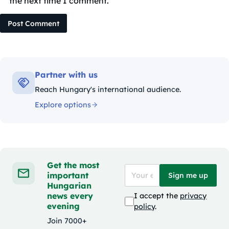
the next time I comment.
Post Comment
Partner with us
Reach Hungary's international audience.
Explore options
Get the most
important
Sign me up
Hungarian
news every
I accept the
privacy
evening
policy
.
Join 7000+