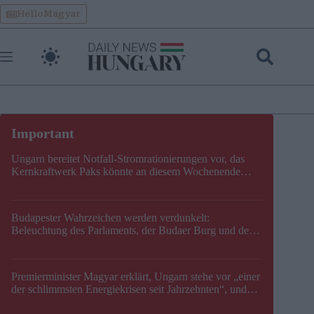
Skip
HelloMagyar
to
content
Ungarn bereitet Notfall-Stromrationierungen vor, das
Kernkraftwerk Paks könnte an diesem Wochenende
stillgelegt werden
Budapester Wahrzeichen werden verdunkelt:
Beleuchtung des Parlaments, der Budaer Burg und der
Zitadelle wird abgeschaltet
Premierminister Magyar erklärt, Ungarn stehe vor „einer
der schlimmsten Energiekrisen seit Jahrzehnten“, und
gibt neuen Termin für die Stilllegung von Paks bekannt