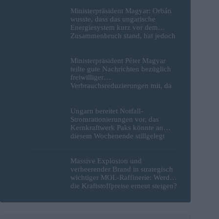
Ministerpräsident Magyar: Orbán
wusste, dass das ungarische
Energiesystem kurz vor dem
Zusammenbruch stand, hat jedoch
nichts unternommen
Ministerpräsident Péter Magyar
teilte gute Nachrichten bezüglich
freiwilliger
Verbrauchsreduzierungen mit, da
erneut Hitzerekorde gebrochen
wurden
Ungarn bereitet Notfall-
Stromrationierungen vor, das
Kernkraftwerk Paks könnte an
diesem Wochenende stillgelegt
werden
Massive Explosion und
verheerender Brand in strategisch
wichtiger MOL-Raffinerie: Werden
die Kraftstoffpreise erneut steigen?
– Video