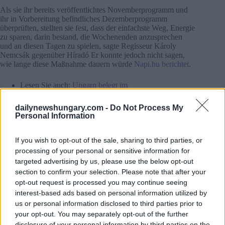
Als sie ihr bereits veröffentlichtes Novemberprogramm und
ihr in Vorbereitung befindliches Dezemberprogramm
überprüften, stellten sie fest, dass der einfachste Weg, Energie
zu sparen, darin bestand, die Wochenenden anzusprechen
und an diesen Tagen zu spielen, sagte Regisseur Károly
Nemcsák gegenüber Híradó Er konnte jedoch nicht sagen,
wie lange diese Maßnahme dauern würde
Napi.hu berichtet
.
Lesen Sie auch:
Ungarn belegt im
Rechtsstaatlichkeitsindex Platz 73 von 140
dailynewshungary.com -
Do Not Process My
Bei den Vígszínház rechnet man damit, dass “das Publikum
Personal Information
den Raum aufwärmen wird” bei ausverkauften Vorstellungen,
Zoltán Mádi, der Wirtschaftsdirektor, sagte, dass die
If you wish to opt-out of the sale, sharing to third parties, or
Temperatur so von 22 auf 24 Grad Celsius steigen wirdDoch,
processing of your personal or sensitive information for
eine Reihe von Sparmaßnahmen wurden ergriffenBei den
Proben auf der Hauptbühne wird nur noch funktionierendes
targeted advertising by us, please use the below opt-out
Licht verwendet, die Fenster wurden isoliert und der Kessel
section to confirm your selection. Please note that after your
wurde ausgetauscht.
opt-out request is processed you may continue seeing
interest-based ads based on personal information utilized by
Im Centrál Theatre haben sich die Überkopfauflagen
us or personal information disclosed to third parties prior to
vervierfacht. Früher mit Gas beheizt, planen sie nun, in der
your opt-out. You may separately opt-out of the further
Haupthalle eine Klimaanlage zu installieren, aber das wird
disclosure of your personal information by third parties on the