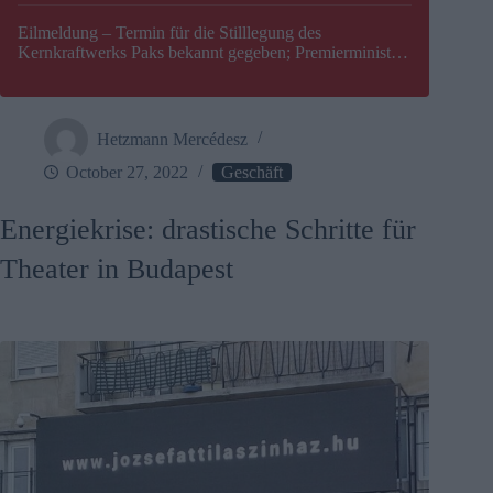
Eilmeldung – Termin für die Stilllegung des
Kernkraftwerks Paks bekannt gegeben; Premierminister
Péter Magyar warnt vor einer möglichen Energiekrise in
Ungarn
Hetzmann Mercédesz
October 27, 2022
Geschäft
Energiekrise: drastische Schritte für
Theater in Budapest