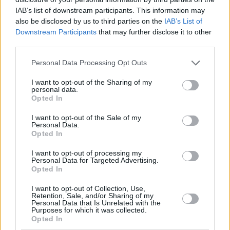
Dutzende Millionen Forint kosten. Regisseur Tamás Puskás
IAB’s list of downstream participants. This information may
sagte, dass dies „in ihrer Zukunft „verschlingt“„wegfrisst”
atv.hu berichtet
.
also be disclosed by us to third parties on the
IAB’s List of
Downstream Participants
that may further disclose it to other
third parties.
Please note that this website/app uses one or more Google
Tags
Personal Data Processing Opt Outs
services and may gather and store information including but
#
kumpelhafteste Energiekrise in Ungarn
#
Theater
not limited to your visit or usage behaviour. You may click to
I want to opt-out of the Sharing of my
#
ungarn
personal data.
grant or deny consent to Google and its third-party tags to
Leave a Reply
Opted In
use your data for below specified purposes in below Google
Your email address will not be published.
Required fields are marked
*
consent section.
I want to opt-out of the Sale of my
Personal Data.
Opted In
Name
*
I want to opt-out of processing my
Personal Data for Targeted Advertising.
Email
*
Opted In
Website
I want to opt-out of Collection, Use,
Retention, Sale, and/or Sharing of my
Personal Data that Is Unrelated with the
Add Comment
*
Purposes for which it was collected.
Opted In