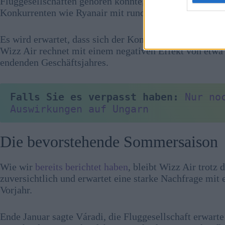
Fluggesellschaften gehören könnte, die am stärksten vo
Konkurrenten wie Ryanair mit rund 80 % deutlich höh
Es wird erwartet, dass sich der Konflikt auch auf die 
Wizz Air rechnet mit einem negativen Effekt von etwa
endenden Geschäftsjahres.
Falls Sie es verpasst haben:
Nur no
Auswirkungen auf Ungarn
Die bevorstehende Sommersaison
Wie wir
bereits berichtet haben
, bleibt Wizz Air trotz
zuversichtlich und erwartet eine starke Nachfrage mit
Vorjahr.
Ende Januar sagte Váradi, die Fluggesellschaft erwart