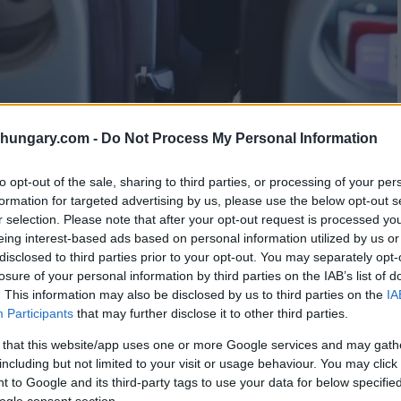
shungary.com -
Do Not Process My Personal Information
to opt-out of the sale, sharing to third parties, or processing of your per
formation for targeted advertising by us, please use the below opt-out s
r selection. Please note that after your opt-out request is processed y
aft keine unmittelbare Treibstoffknappheit, aber
eing interest-based ads based on personal information utilized by us or
 Unsicherheit noch länger hoch bleiben.
disclosed to third parties prior to your opt-out. You may separately opt-
losure of your personal information by third parties on the IAB’s list of
ortern in London, dass die Sorgen über eine
. This information may also be disclosed by us to third parties on the
IA
Participants
that may further disclose it to other third parties.
rknappung wird zwar nicht erwartet, aber die aktuelle
der.
 that this website/app uses one or more Google services and may gath
including but not limited to your visit or usage behaviour. You may click 
 to Google and its third-party tags to use your data for below specifi
ber höhere Treibstoffkosten müssen in der Regel
ogle consent section.