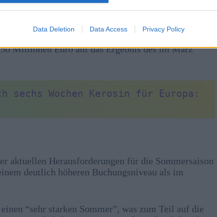
n steigenden Treibstoffpreisen betroffen sind, da
ere Absicherungsquoten aufweisen.
Data Deletion
Data Access
Privacy Policy
finanzielle Leistung des Unternehmens auswirken wird.
 50 Millionen Euro auf das Ergebnis des im März
ch sechs Wochen Kerosin für Europa: 
 der aktuellen Herausforderungen für die Sommersaison
 einem deutlich höheren Buchungsniveau als im
e einen “sehr starken Sommer”, was zum Teil auf die