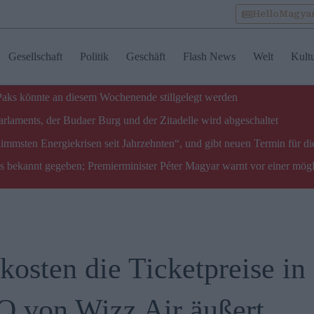
HelloMagya
Gesellschaft
Politik
Geschäft
Flash News
Welt
Kult
 Paks könnte an diesem Wochenende stillgelegt werden
laments, der Budaer Burg und der Zitadelle wird abgeschaltet
limmsten Energiekrisen seit Jahrzehnten“, und gibt neuen Termin für di
ks bekannt gegeben; Premierminister Péter Magyar warnt vor einer mög
kosten die Ticketpreise in
O von Wizz Air äußert