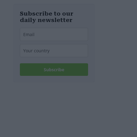
MOL-
Raffinerie:
Werden die
Subscribe to our
Kraftstoffpreise
daily newsletter
erneut steigen?
– Video
Subscribe