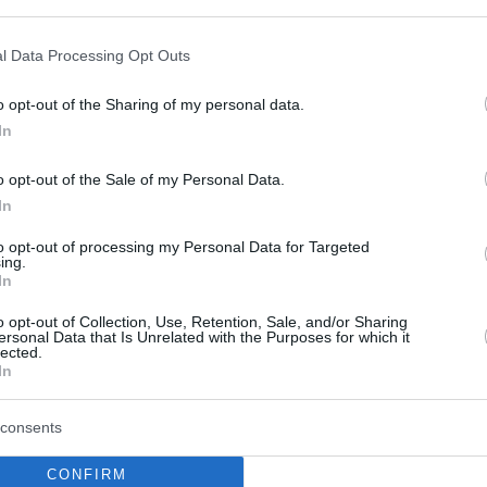
he schlägt sich das oft in den Flugpreisen nieder.
l Data Processing Opt Outs
höhere Treibstoffkosten an
o opt-out of the Sharing of my personal data.
r pro Tonne und damit etwa doppelt so hoch wie vor
In
iebskosten der Fluggesellschaften erheblich erhöht
mer verlassen sich zunehmend auf die
o opt-out of the Sale of my Personal Data.
aten und Europa und ersetzen damit teilweise die
In
to opt-out of processing my Personal Data for Targeted
ing.
m Abflauen des Konflikts hoch bleiben könnten, was
In
halten könnten. Laut den Investorenberichten des
o opt-out of Collection, Use, Retention, Sale, and/or Sharing
die Risiken zu mindern:
ersonal Data that Is Unrelated with the Purposes for which it
lected.
In
fs für das im März 2026 endende Geschäftsjahr
en darauffolgenden Zeitraum, was das Risiko von
consents
n
und festgestellt, dass Wizz Air zu den europäischen
CONFIRM