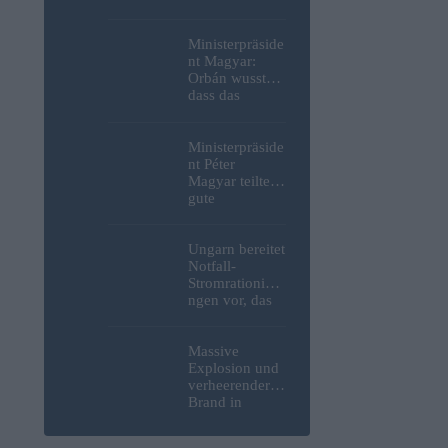
Weltkrieg,
menschliche
Überreste und
Ministerpräside
Sprengstoff aus
nt Magyar:
der Donau in
Orbán wusste,
Budapest
dass das
geborgen –
ungarische
Fotos
Energiesystem
kurz vor dem
Ministerpräside
Zusammenbruc
nt Péter
h stand, hat
Magyar teilte
jedoch nichts
gute
unternommen
Nachrichten
bezüglich
freiwilliger
Ungarn bereitet
Verbrauchsred
Notfall-
uzierungen
Stromrationieru
mit, da erneut
ngen vor, das
Hitzerekorde
Kernkraftwerk
gebrochen
Paks könnte an
wurden
diesem
Massive
Wochenende
Explosion und
stillgelegt
verheerender
werden
Brand in
strategisch
wichtiger