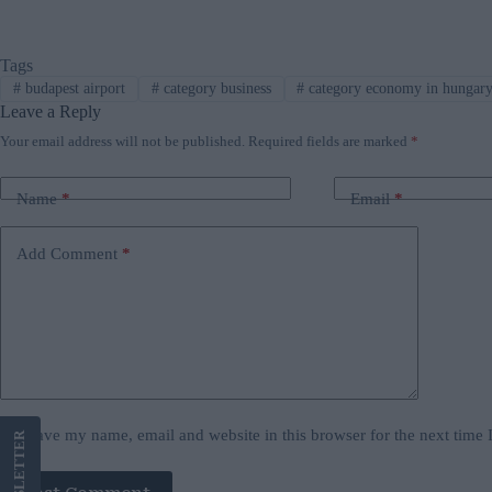
Tags
#
budapest airport
#
category business
#
category economy in hungar
Leave a Reply
Your email address will not be published.
Required fields are marked
*
Name
*
Email
*
Add Comment
*
Save my name, email and website in this browser for the next time
LETTER