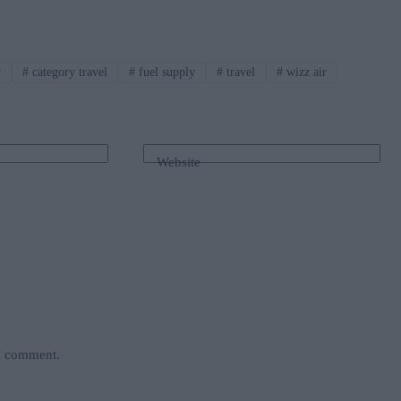
y
#
category travel
#
fuel supply
#
travel
#
wizz air
Website
 I comment.