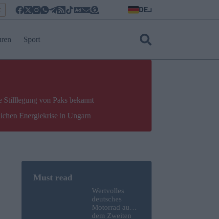
DE
r
uren
Sport
e Stilllegung von Paks bekannt
lichen Energiekrise in Ungarn
Wertvolles
deutsches
Motorrad aus
dem Zweiten