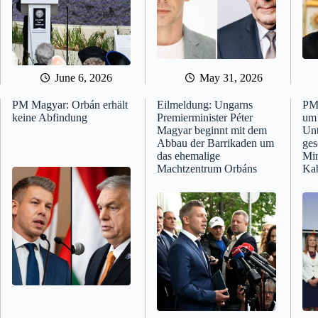
June 6, 2026
May 31, 2026
PM Magyar: Orbán erhält
Eilmeldung: Ungarns
PM 
keine Abfindung
Premierminister Péter
um 
Magyar beginnt mit dem
Unt
Abbau der Barrikaden um
ges
das ehemalige
Min
Machtzentrum Orbáns
Kab