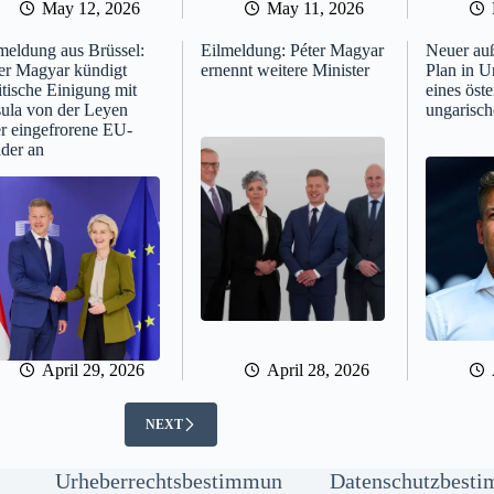
May 12, 2026
May 11, 2026
meldung aus Brüssel:
Eilmeldung: Péter Magyar
Neuer auß
er Magyar kündigt
ernennt weitere Minister
Plan in 
itische Einigung mit
eines öste
ula von der Leyen
ungarisc
r eingefrorene EU-
der an
April 29, 2026
April 28, 2026
NEXT
Urheberrechtsbestimmun
Datenschutzbest