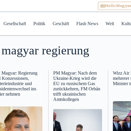
HelloMagya
Gesellschaft
Politik
Geschäft
Flash News
Welt
Kult
magyar regierung
 Magyar: Regierung
PM Magyar: Nach dem
Wizz Air
l Konzessionen,
Ukraine-Krieg wird die
mehrerer 
terieindustrie und
EU zu russischem Gas
Minister t
sidentenwechsel ins
zurückkehren, FM Orbán
ier nehmen
trifft ukrainischen
Amtskollegen