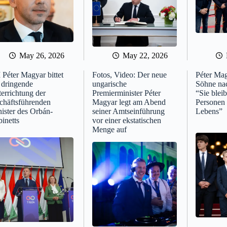
May 26, 2026
May 22, 2026
Péter Magyar bittet
Fotos, Video: Der neue
Péter Mag
dringende
ungarische
Söhne nac
errichtung der
Premierminister Péter
“Sie blei
chäftsführenden
Magyar legt am Abend
Personen 
ister des Orbán-
seiner Amtseinführung
Lebens”
inetts
vor einer ekstatischen
Menge auf