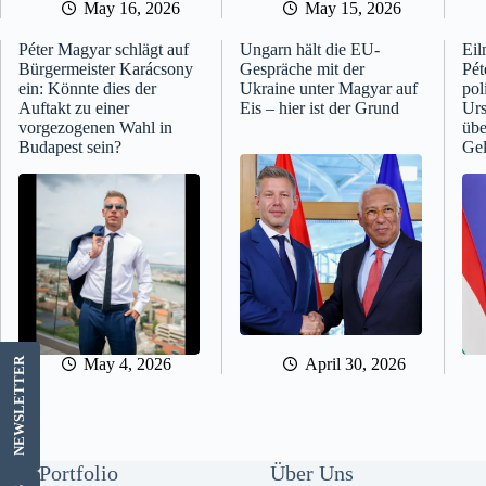
May 16, 2026
May 15, 2026
Péter Magyar schlägt auf
Ungarn hält die EU-
Eil
Bürgermeister Karácsony
Gespräche mit der
Pét
ein: Könnte dies der
Ukraine unter Magyar auf
pol
Auftakt zu einer
Eis – hier ist der Grund
Urs
vorgezogenen Wahl in
übe
Budapest sein?
Gel
May 4, 2026
April 30, 2026
LETTER
NEWS
Our Portfolio
Über Uns