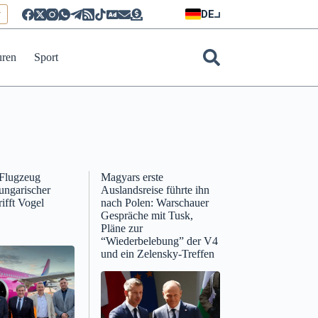
DE
r
uren
Sport
 Flugzeug
Magyars erste
ungarischer
Auslandsreise führte ihn
rifft Vogel
nach Polen: Warschauer
Gespräche mit Tusk,
Pläne zur
“Wiederbelebung” der V4
und ein Zelensky-Treffen