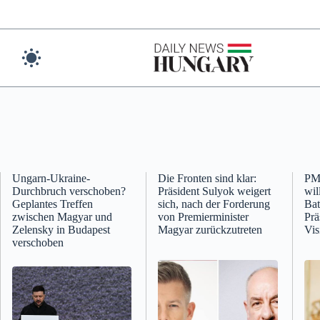
Skip
to
content
Ungarn-Ukraine-
Die Fronten sind klar:
PM
Durchbruch verschoben?
Präsident Sulyok weigert
wil
Geplantes Treffen
sich, nach der Forderung
Bat
zwischen Magyar und
von Premierminister
Prä
Zelensky in Budapest
Magyar zurückzutreten
Vis
verschoben