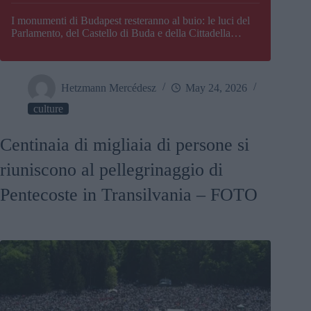
I monumenti di Budapest resteranno al buio: le luci del
Parlamento, del Castello di Buda e della Cittadella
verranno spente
Hetzmann Mercédesz
May 24, 2026
culture
Centinaia di migliaia di persone si
riuniscono al pellegrinaggio di
Pentecoste in Transilvania – FOTO