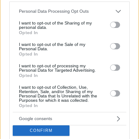
partecipanti alla Messa c’era il Presidente ungherese Tamás
Sulyok, insieme all’ex Presidente János Áder e a sua moglie
Please note that this website/app uses one or more Google
Personal Data Processing Opt Outs
Anita Herczegh.
services and may gather and store information including but
not limited to your visit or usage behaviour. You may click to
I want to opt-out of the Sharing of my
Perché centinaia di migliaia di ungheresi si recano a
personal data.
grant or deny consent to Google and its third-party tags to
Csíksomlyó a Pentecoste?
Opted In
use your data for below specified purposes in below Google
Galleria fotografica
consent section.
I want to opt-out of the Sale of my
Personal Data.
Opted In
I want to opt-out of processing my
Personal Data for Targeted Advertising.
Opted In
I want to opt-out of Collection, Use,
Retention, Sale, and/or Sharing of my
Personal Data that Is Unrelated with the
Foto: MTI
Foto: MTI
Purposes for which it was collected.
Opted In
Google consents
CONFIRM