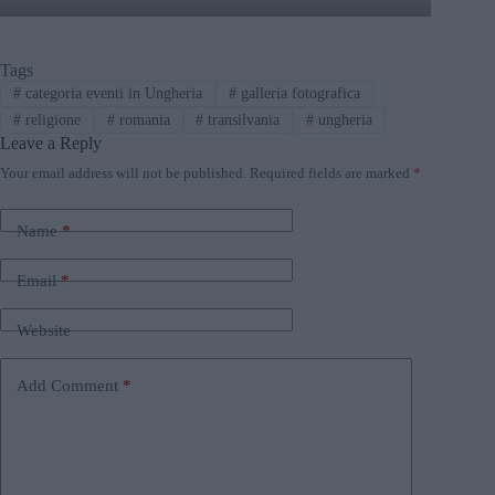
Tags
#
categoria eventi in Ungheria
#
galleria fotografica
#
religione
#
romania
#
transilvania
#
ungheria
Leave a Reply
Your email address will not be published.
Required fields are marked
*
Name
*
Email
*
Website
Add Comment
*