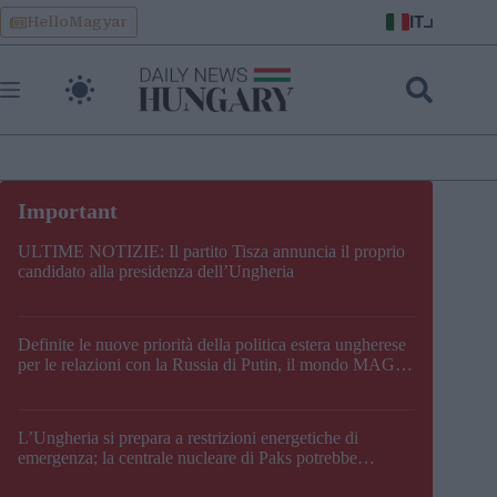
Skip
IT
HelloMagyar
to
content
ULTIME NOTIZIE: Il partito Tisza annuncia il proprio
candidato alla presidenza dell’Ungheria
Definite le nuove priorità della politica estera ungherese
per le relazioni con la Russia di Putin, il mondo MAGA,
l’UE, il V4, la NATO e i Balcani
L’Ungheria si prepara a restrizioni energetiche di
emergenza; la centrale nucleare di Paks potrebbe
chiudere questo fine settimana