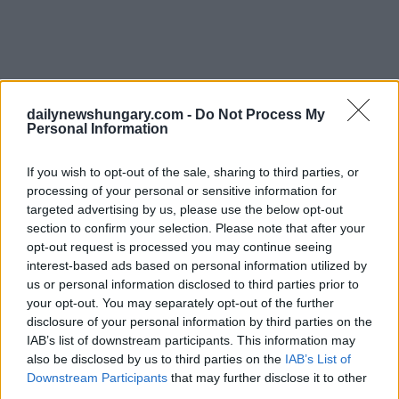
dailynewshungary.com -
Do Not Process My
Personal Information
If you wish to opt-out of the sale, sharing to third parties, or
processing of your personal or sensitive information for
targeted advertising by us, please use the below opt-out
section to confirm your selection. Please note that after your
opt-out request is processed you may continue seeing
interest-based ads based on personal information utilized by
Il vescovo ha evidenziato gli esempi dell’ex vescovo
us or personal information disclosed to third parties prior to
transilvano Áron Márton, di San Francesco d’Assisi e della
Vergine Maria, invitando i pellegrini a costruire un futuro
your opt-out. You may separately opt-out of the further
basato sulla fede, sull’amore e sulla solidarietà, piuttosto che
disclosure of your personal information by third parties on the
sull’odio.
IAB’s list of downstream participants. This information may
also be disclosed by us to third parties on the
IAB’s List of
I pellegrini sono arrivati da tutto il mondo, molti viaggiando a
Downstream Participants
that may further disclose it to other
piedi durante la notte e cantando gli inni della chiesa. Tra i
third parties.