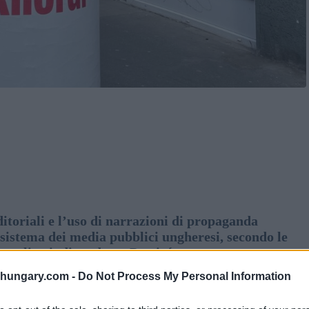
ditoriali e l’uso di narrazioni di propaganda
 sistema dei media pubblici ungheresi, secondo le
le online indipendente Partizán.
shungary.com -
Do Not Process My Personal Information
dei media pubblici ungheresi hanno detto di aver
asso sulla produzione di notizie negli ultimi 16 anni,