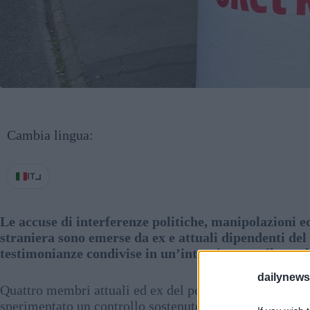
Cambia lingua:
IT
Le accuse di interferenze politiche, manipolazioni e
straniera sono emerse da ex e attuali dipendenti del
testimonianze condivise in un’intervista con il cana
dailynew
Quattro membri attuali ed ex del personale della rete 
sperimentato un controllo sostenuto dall’alto verso il b