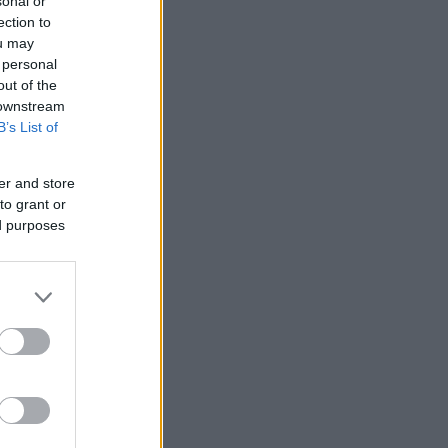
sonal or
ection to
ou may
 personal
out of the
 downstream
B’s List of
er and store
to grant or
ed purposes