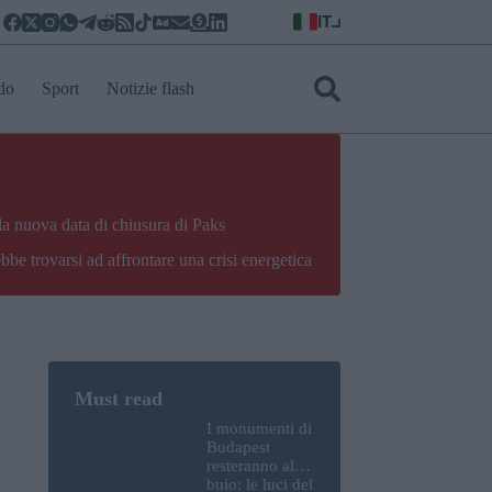
IT
do
Sport
Notizie flash
la nuova data di chiusura di Paks
bbe trovarsi ad affrontare una crisi energetica
I monumenti di
Budapest
resteranno al
buio: le luci del