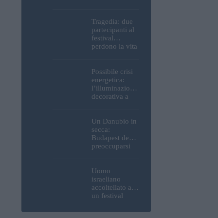
Parlamento, del
Castello di
Buda e della
Tragedia: due
Cittadella
partecipanti al
verranno
festival
spente
perdono la vita
all’Ozora
Festival in
Ungheria
Possibile crisi
energetica:
l’illuminazione
decorativa a
Budapest
potrebbe essere
spenta!
Un Danubio in
secca:
Budapest deve
preoccuparsi
del proprio
approvvigiona
mento idrico?
Uomo
Un esperto
israeliano
mette in luce
accoltellato a
un fatto
un festival
sorprendente
ungherese