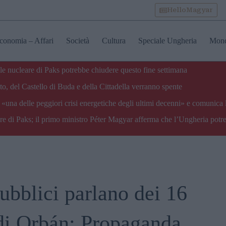
HelloMagyar
conomia – Affari
Società
Cultura
Speciale Ungheria
Mon
ale nucleare di Paks potrebbe chiudere questo fine settimana
o, del Castello di Buda e della Cittadella verranno spente
«una delle peggiori crisi energetiche degli ultimi decenni» e comunica 
are di Paks; il primo ministro Péter Magyar afferma che l’Ungheria potre
ubblici parlano dei 16
 di Orbán: Propaganda