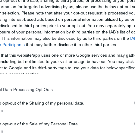
to opt-out of the sale, sharing to third parties, or processing of your per
che, limitata indipendenza editoriale e messaggistica
formation for targeted advertising by us, please use the below opt-out s
r selection. Please note that after your opt-out request is processed y
eing interest-based ads based on personal information utilized by us or
disclosed to third parties prior to your opt-out. You may separately opt-
gani di stampa come
Telex
e
HVG
.
losure of your personal information by third parties on the IAB’s list of
. This information may also be disclosed by us to third parties on the
IA
presunte istruzioni editoriali
Participants
that may further disclose it to other third parties.
 that this website/app uses one or more Google services and may gath
agy, Anna P. Ujvári e István Bereznay, redattore senior
including but not limited to your visit or usage behaviour. You may click 
 to Google and its third-party tags to use your data for below specifi
ogle consent section.
ni editoriali erano spesso influenzate o modellate
l Data Processing Opt Outs
truzioni emesse a livello centrale che influivano su
nivano inquadrati gli argomenti politici.
o opt-out of the Sharing of my personal data.
In
’erano restrizioni esplicite sul riferimento ai media
 HVG, 24.hu, 444, Átlátszó, Magyar Hang), compreso il
o opt-out of the Sale of my Personal Data.
tilizzare tali contenuti.
In