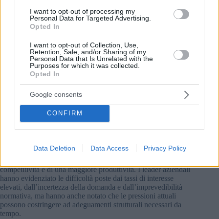
un’ampia fetta di famiglie ungheresi non ha risparmi
I want to opt-out of processing my
consistenti, il che significa che non beneficia di rendimenti
Personal Data for Targeted Advertising.
più elevati.
Opted In
Stabilità e prevedibilità in primo piano
I want to opt-out of Collection, Use,
Retention, Sale, and/or Sharing of my
Oltre ai potenziali risparmi sui costi, l’adozione dell’euro
Personal Data that Is Unrelated with the
Purposes for which it was collected.
potrebbe ridurre la volatilità dei tassi di cambio, rendendo la
Opted In
pianificazione economica più prevedibile sia per le imprese
che per le famiglie.
Google consents
Questo è in linea con i temi discussi durante la conferenza. La
Conferenza Paradigma del G7 si è concentrata molto su come
CONFIRM
far ripartire l’economia stagnante dell’Ungheria dopo tre anni
difficili.
Data Deletion
Data Access
Privacy Policy
I partecipanti hanno ripetutamente sottolineato la necessità di
una politica economica prevedibile, di una migliore
competitività e di una maggiore produttività. I leader aziendali
hanno evidenziato le difficoltà poste dai tassi di interesse
elevati, dall’incertezza della domanda e dall’imprevedibilità
normativa, ma hanno anche notato che le pressioni attuali
possono costringere ad adeguamenti strutturali necessari da
tempo.