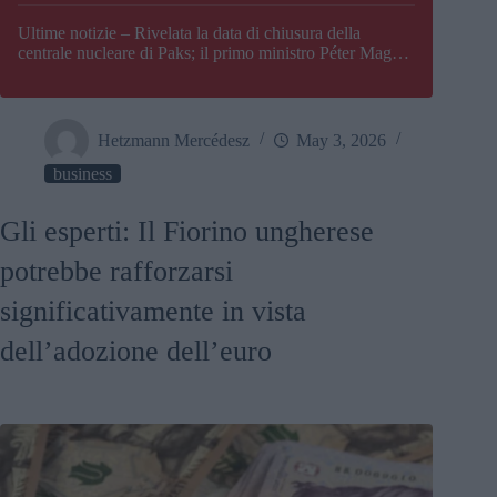
Paks
Ultime notizie – Rivelata la data di chiusura della
centrale nucleare di Paks; il primo ministro Péter Magyar
afferma che l’Ungheria potrebbe trovarsi ad affrontare
una crisi energetica
Hetzmann Mercédesz
May 3, 2026
business
Gli esperti: Il Fiorino ungherese
potrebbe rafforzarsi
significativamente in vista
dell’adozione dell’euro