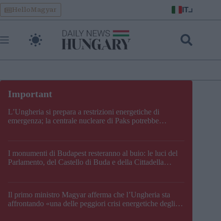
Skip
IT
HelloMagyar
to
content
L’Ungheria si prepara a restrizioni energetiche di
emergenza; la centrale nucleare di Paks potrebbe
chiudere questo fine settimana
I monumenti di Budapest resteranno al buio: le luci del
Parlamento, del Castello di Buda e della Cittadella
verranno spente
Il primo ministro Magyar afferma che l’Ungheria sta
affrontando «una delle peggiori crisi energetiche degli
ultimi decenni» e comunica la nuova data di chiusura di