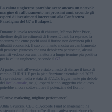
La valuta ungherese potrebbe avere ancora un notevole
margine di rafforzamento nei prossimi anni, secondo gli
esperti di investimenti intervenuti alla Conferenza
Paradigma del G7 a Budapest.
Durante la tavola rotonda di chiusura, Márton Péter Price,
direttore degli investimenti di EverestQuant, ha espresso la
speranza che entro pochi anni il fiorino non dominerà più i
dibattiti economici. Il suo commento mostra un cambiamento
di pensiero: piuttosto che una debolezza persistente, alcuni
analisti vedono ora una traiettoria a lungo termine più positiva
per la valuta ungherese, secondo il
G7
.
Ai partecipanti all’evento è stato chiesto di stimare il tasso di
cambio EUR/HUF per la pianificazione aziendale nel 2027.
La previsione media è stata di 372,25, leggermente più debole
del
livello attuale
, ma gli esperti hanno suggerito che questo
potrebbe ancora sottovalutare il potenziale del fiorino.
“Cattivo marketing, migliore performance”
Attila Gyurcsik, CEO di Accorde Fund Management, ha
sostenuto che il fiorino soffre di una cattiva reputazione che