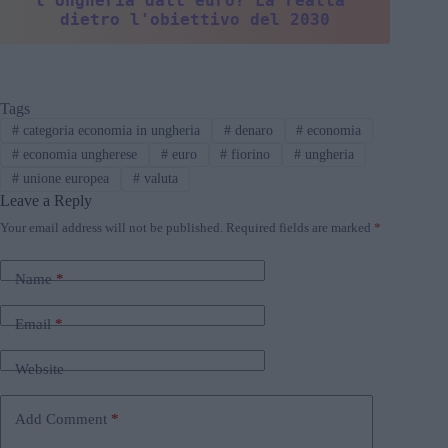
l'Ungheria dall'euro? La realtà 
dietro l'obiettivo del 2030
Tags
#
categoria economia in ungheria
#
denaro
#
economia
#
economia ungherese
#
euro
#
fiorino
#
ungheria
#
unione europea
#
valuta
Leave a Reply
Your email address will not be published.
Required fields are marked
*
Name
*
Email
*
Website
Add Comment
*