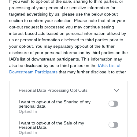
If you wish to opt-out of the sale, sharing to third parties, or
significativamente più forti 
processing of your personal or sensitive information for
rispetto alle previsioni attuali.
targeted advertising by us, please use the below opt-out
section to confirm your selection. Please note that after your
Tuttavia, gli esperti avvertono che un’eccessiva forza della
opt-out request is processed you may continue seeing
valuta può avere un costo. La crescita post-euro della
interest-based ads based on personal information utilized by
Slovacchia è rallentata dopo il forte apprezzamento
us or personal information disclosed to third parties prior to
precedente all’adozione, dimostrando l’importanza di entrare
your opt-out. You may separately opt-out of the further
nella zona euro con un tasso di cambio equilibrato.
disclosure of your personal information by third parties on the
IAB’s list of downstream participants. This information may
Il costo elevato del mantenimento del fiorino
also be disclosed by us to third parties on the
IAB’s List of
Un altro argomento a favore dell’adozione dell’euro è il costo
Downstream Participants
that may further disclose it to other
del mantenimento di una valuta indipendente. Gli alti tassi di
third parties.
interesse (necessari per sostenere il fiorino) hanno imposto un
onere significativo allo Stato e ai contribuenti.
Please note that this website/app uses one or more Google
Personal Data Processing Opt Outs
services and may gather and store information including but
Gyurcsik ha sottolineato che l’Ungheria ha effettivamente
not limited to your visit or usage behaviour. You may click to
I want to opt-out of the Sharing of my
pagato un grande premio per mantenere la propria valuta.
personal data.
grant or deny consent to Google and its third-party tags to
Sebbene questo abbia favorito gli investitori e i risparmiatori,
Opted In
use your data for below specified purposes in below Google
non si è tradotto in una più rapida convergenza economica.
consent section.
I want to opt-out of the Sale of my
Personal Data.
Inoltre, i benefici degli alti tassi di interesse sono stati
Opted In
distribuiti in modo ineguale. Come ha sottolineato Price,