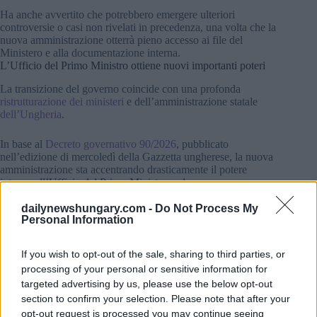
Ha anche avvertito che potrebbero emergere ulteriori
controversie o casi non rivelati in precedenza, una volta che la
nuova amministrazione otterrà pieno accesso ai file del
Ministero e alla documentazione interna.
L’Ufficio del Primo Ministro ottiene nuovi importanti poteri
La transizione del governo coincide con una profonda
ristrutturazione dei ministeri
e dell’amministrazione statale
dell’Ungheria
.
In base al
Decreto governativo 90/2026
, pubblicato
nell’edizione di mercoledì della Gazzetta ungherese, la nuova
amministrazione sta accentrando drasticamente il potere
intorno all’Ufficio del Primo Ministro e al suo nuovo capo,
Bálint Ruff, secondo quanto riportato da
Portfolio
.
dailynewshungary.com -
Do Not Process My
Personal Information
Il decreto conferisce a Ruff un’ampia autorità in materia di
coordinamento politico, affari dell’Unione Europea,
comunicazioni governative, pianificazione strategica e
If you wish to opt-out of the sale, sharing to third parties, or
coordinamento delle politiche sociali. Il suo ufficio
processing of your personal or sensitive information for
supervisionerà anche la Rappresentanza permanente
targeted advertising by us, please use the below opt-out
dell’Ungheria a Bruxelles e coordinerà le posizioni assunte
section to confirm your selection. Please note that after your
durante i negoziati con l’UE.
opt-out request is processed you may continue seeing