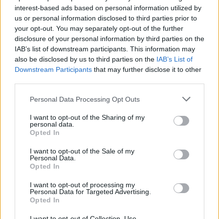
interest-based ads based on personal information utilized by
Il Ministero degli Esteri si concentra su diplomazia e
us or personal information disclosed to third parties prior to
sicurezza
your opt-out. You may separately opt-out of the further
Uno dei cambiamenti più notevoli riguarda il Ministero degli
disclosure of your personal information by third parties on the
Esteri. La precedente struttura del Ministero degli Affari
IAB’s list of downstream participants. This information may
Esteri e del Commercio è stata sostituita con un portafoglio
also be disclosed by us to third parties on the
IAB’s List of
degli affari esteri più tradizionale, sotto la guida del
Ministro
degli Esteri Anita Orbán
.
Downstream Participants
that may further disclose it to other
third parties.
Le responsabilità della diplomazia economica dovrebbero
Please note that this website/app uses one or more Google
spostarsi in gran parte verso il Ministero dell’Economia e
Personal Data Processing Opt Outs
services and may gather and store information including but
dell’Energia di István Kapitány, mentre il Ministero degli
Esteri si concentrerà maggiormente sulla diplomazia, sulla
not limited to your visit or usage behaviour. You may click to
I want to opt-out of the Sharing of my
personal data.
strategia geopolitica, sulla diplomazia culturale e sul
grant or deny consent to Google and its third-party tags to
Opted In
coordinamento dell’intelligence.
use your data for below specified purposes in below Google
consent section.
I want to opt-out of the Sale of my
Il decreto rafforza anche il coordinamento della sicurezza
Personal Data.
nazionale sotto la guida di Péter Tóth, l’ex capo della
Opted In
campagna elettorale che è stato nominato consigliere capo
della sicurezza nazionale del Primo Ministro. Il suo ruolo
I want to opt-out of processing my
comprenderà il coordinamento delle attività di difesa, di
Personal Data for Targeted Advertising.
applicazione della legge e di intelligence, nonché la
Opted In
presidenza delle riunioni del Consiglio di Difesa.
I want to opt-out of Collection, Use,