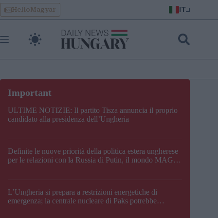
Skip
IT
HelloMagyar
to
content
ULTIME NOTIZIE: Il partito Tisza annuncia il proprio
candidato alla presidenza dell’Ungheria
Definite le nuove priorità della politica estera ungherese
per le relazioni con la Russia di Putin, il mondo MAGA,
l’UE, il V4, la NATO e i Balcani
L’Ungheria si prepara a restrizioni energetiche di
emergenza; la centrale nucleare di Paks potrebbe
chiudere questo fine settimana