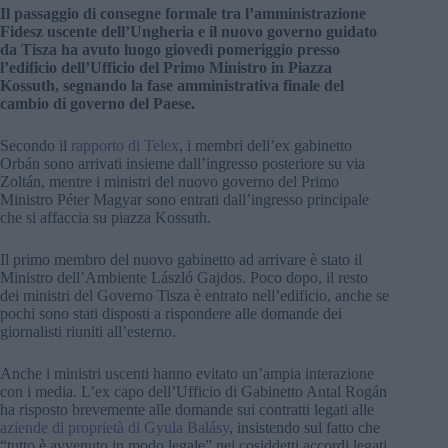
Il passaggio di consegne formale tra l’amministrazione
Fidesz uscente dell’Ungheria e il nuovo governo guidato
da Tisza ha avuto luogo giovedì pomeriggio presso
l’edificio dell’Ufficio del Primo Ministro in Piazza
Kossuth, segnando la fase amministrativa finale del
cambio di governo del Paese.
Secondo il
rapporto di Telex
, i membri dell’ex gabinetto
Orbán sono arrivati insieme dall’ingresso posteriore su via
Zoltán, mentre i ministri del nuovo governo del Primo
Ministro Péter Magyar sono entrati dall’ingresso principale
che si affaccia su piazza Kossuth.
Il primo membro del nuovo gabinetto ad arrivare è stato il
Ministro dell’Ambiente László Gajdos. Poco dopo, il resto
dei ministri del Governo Tisza è entrato nell’edificio, anche se
pochi sono stati disposti a rispondere alle domande dei
giornalisti riuniti all’esterno.
Anche i ministri uscenti hanno evitato un’ampia interazione
con i media. L’ex capo dell’Ufficio di Gabinetto Antal Rogán
ha risposto brevemente alle domande sui contratti legati alle
aziende di proprietà di Gyula Balásy
, insistendo sul fatto che
“tutto è avvenuto in modo legale” nei cosiddetti accordi legati