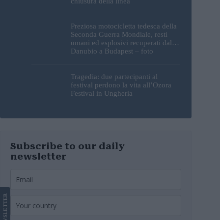
chiusura della linea
Preziosa motocicletta tedesca della
Seconda Guerra Mondiale, resti
umani ed esplosivi recuperati dal
Danubio a Budapest – foto
Tragedia: due partecipanti al
festival perdono la vita all’Ozora
Festival in Ungheria
Subscribe to our daily
newsletter
LETTER