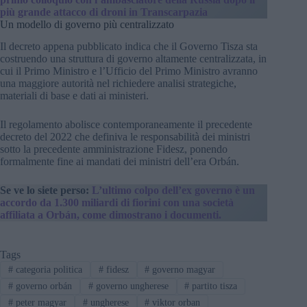
più grande attacco di droni in Transcarpazia
Un modello di governo più centralizzato
Il decreto appena pubblicato indica che il Governo Tisza sta
costruendo una struttura di governo altamente centralizzata, in
cui il Primo Ministro e l’Ufficio del Primo Ministro avranno
una maggiore autorità nel richiedere analisi strategiche,
materiali di base e dati ai ministeri.
Il regolamento abolisce contemporaneamente il precedente
decreto del 2022 che definiva le responsabilità dei ministri
sotto la precedente amministrazione Fidesz, ponendo
formalmente fine ai mandati dei ministri dell’era Orbán.
Se ve lo siete perso:
L’ultimo colpo dell’ex governo è un
accordo da 1.300 miliardi di fiorini con una società
affiliata a Orbán, come dimostrano i documenti.
Tags
#
categoria politica
#
fidesz
#
governo magyar
#
governo orbán
#
governo ungherese
#
partito tisza
#
peter magyar
#
ungherese
#
viktor orban