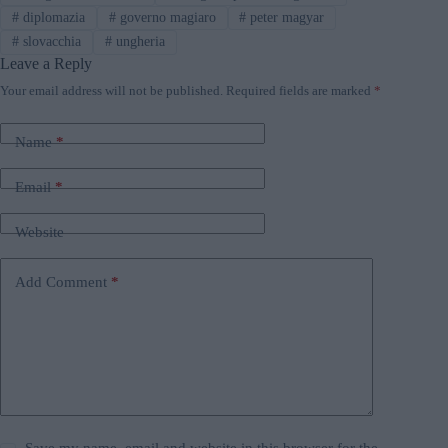
#
diplomazia
#
governo magiaro
#
peter magyar
#
slovacchia
#
ungheria
Leave a Reply
Your email address will not be published.
Required fields are marked
*
Name
*
Email
*
Website
Add Comment
*
Save my name, email and website in this browser for the