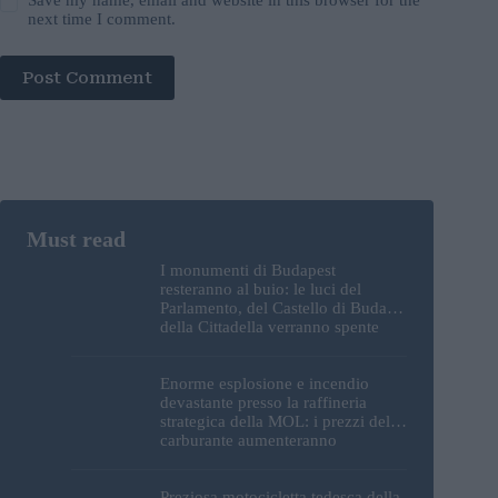
next time I comment.
Post Comment
I monumenti di Budapest
resteranno al buio: le luci del
Parlamento, del Castello di Buda e
della Cittadella verranno spente
Enorme esplosione e incendio
devastante presso la raffineria
strategica della MOL: i prezzi del
carburante aumenteranno
nuovamente?
Preziosa motocicletta tedesca della