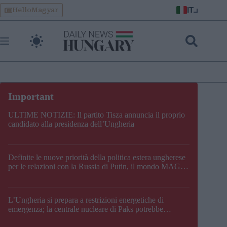
Skip
IT
HelloMagyar
to
content
ULTIME NOTIZIE: Il partito Tisza annuncia il proprio
candidato alla presidenza dell’Ungheria
Definite le nuove priorità della politica estera ungherese
per le relazioni con la Russia di Putin, il mondo MAGA,
l’UE, il V4, la NATO e i Balcani
L’Ungheria si prepara a restrizioni energetiche di
emergenza; la centrale nucleare di Paks potrebbe
chiudere questo fine settimana