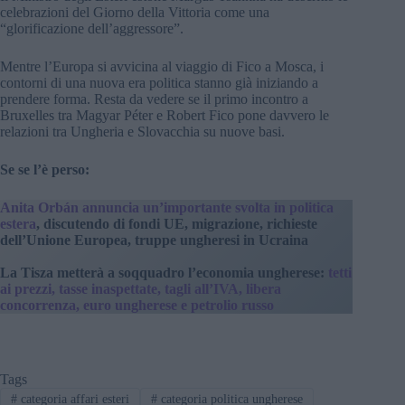
celebrazioni del Giorno della Vittoria come una
“glorificazione dell’aggressore”.
Mentre l’Europa si avvicina al viaggio di Fico a Mosca, i
contorni di una nuova era politica stanno già iniziando a
prendere forma. Resta da vedere se il primo incontro a
Bruxelles tra Magyar Péter e Robert Fico pone davvero le
relazioni tra Ungheria e Slovacchia su nuove basi.
Se se l’è perso:
Anita Orbán annuncia un’importante svolta in politica
estera
, discutendo di fondi UE, migrazione, richieste
dell’Unione Europea, truppe ungheresi in Ucraina
La Tisza metterà a soqquadro l’economia ungherese:
tetti
ai prezzi, tasse inaspettate, tagli all’IVA, libera
concorrenza, euro ungherese e petrolio russo
Tags
#
categoria affari esteri
#
categoria politica ungherese