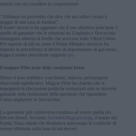
serietà con cui considera la cooperazione:
“Abbiamo un proverbio che dice che un cattivo vicino è
peggio di una casa in fiamme”.
Il leader slovacco ha aggiunto che il suo obiettivo principale è
quello di garantire che le relazioni tra Ungheria e Slovacchia
rimangano almeno al livello che avevano sotto Viktor Orbán.
Per saperne di più su come il Primo Ministro slovacco ha
risposto in precedenza al divieto di importazione di gas russo,
legga il nostro precedente rapporto
qui
.
Il magiaro Péter pone delle condizioni ferree
Dietro il tono pubblico conciliante, tuttavia, permangono
disaccordi significativi. Magyar Péter ha chiarito che si
impegnerà in discussioni politiche sostanziali solo se riceverà
garanzie sulla risoluzione delle questioni che riguardano
l’etnia ungherese in Slovacchia.
La questione più controversa continua ad essere quella dei
Decreti Beneš. Secondo
SzeretlekMagyarország
, il leader del
Partito Tisza chiede che Bratislava interrompa le confische di
terreni effettuate sulla base di tali decreti
.