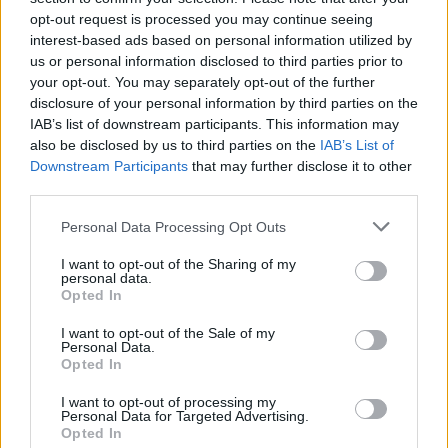
anni a venire.
opt-out request is processed you may continue seeing
interest-based ads based on personal information utilized by
Rinascita del Gruppo di Visegrád
us or personal information disclosed to third parties prior to
your opt-out. You may separately opt-out of the further
Negli ultimi giorni, il Primo Ministro slovacco ha anche
disclosure of your personal information by third parties on the
segnalato la sua intenzione di riattivare il Gruppo di Visegrád.
IAB’s list of downstream participants. This information may
In un post sui social media, ha condiviso una fotografia
insieme al primo ministro ceco Andrej Babiš e al primo
also be disclosed by us to third parties on the
IAB’s List of
ministro polacco Donald Tusk, scrivendo: “Tre moschettieri
Downstream Participants
that may further disclose it to other
in attesa del quarto e della rinascita del V4”.
third parties.
Please note that this website/app uses one or more Google
L’osservazione è stata ampiamente interpretata come un
Personal Data Processing Opt Outs
riferimento acuto al Magyar Péter. Fico ha sostenuto che una
services and may gather and store information including but
forte cooperazione regionale e relazioni affidabili tra
not limited to your visit or usage behaviour. You may click to
I want to opt-out of the Sharing of my
Ungheria e Slovacchia sono indispensabili per la stabilità
personal data.
grant or deny consent to Google and its third-party tags to
dell’Europa centrale.
Opted In
use your data for below specified purposes in below Google
consent section.
I want to opt-out of the Sale of my
Il duro avvertimento di Péter Magyar a Robert Fico:
Personal Data.
questo è essenziale per le buone relazioni tra Ungheria e
Opted In
Slovacchia.
I want to opt-out of processing my
L’Europa reagisce con furia al viaggio di Fico a Mosca
Personal Data for Targeted Advertising.
Opted In
La visita di Fico a Mosca ha provocato una forte condanna