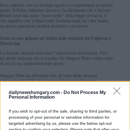
Fico, tuttavia, non ha lasciato spazio a compromessi su questo
punto. Il Primo Ministro slovacco ha dichiarato che i Decreti
Beneš sono una parte “intoccabile” della legge slovacca, il
che significa che il disaccordo fondamentale tra i due leader
su questa questione sembra destinato a persistere.
Gravi accuse gettano un’ombra sulle relazioni tra Ungheria e
Slovacchia
Le dispute storiche non sono l’unica fonte di tensione. Fico
ha anche indicato che si aspetta che Magyar Péter renda conto
di un’accusa particolarmente grave.
Magyar Péter ha affermato che, in vista delle elezioni
slovacche del 2023, il Governo Orbán potrebbe aver
deliberatamente aiutato Fico trasportando i migranti nella
regione di confine tra Ungheria e Slovacchia. Da allora, Fico
dailynewshungary.com -
Do Not Process My
ha negato fermamente l’accusa.
Personal Information
La questione è particolarmente delicata, dato che la
If you wish to opt-out of the sale, sharing to third parties, or
migrazione è stata una questione determinante nella politica
processing of your personal or sensitive information for
interna di entrambi i Paesi negli ultimi anni. Gli analisti
targeted advertising by us, please use the below opt-out
suggeriscono che queste controversie potrebbero modellare la
traiettoria delle relazioni tra Ungheria e Slovacchia per gli
section to confirm your selection. Please note that after your