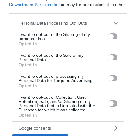
ungheresi della Transcarpazia non come migranti recenti, ma
Downstream Participants
that may further disclose it to other
come una minoranza autoctona di lunga data, i cui diritti
third parties.
dovrebbero essere protetti a prescindere dai confini moderni.
Please note that this website/app uses one or more Google
Personal Data Processing Opt Outs
services and may gather and store information including but
Se ve lo siete perso: 
Il premier 
not limited to your visit or usage behaviour. You may click to
I want to opt-out of the Sharing of my
Péter Magyar e il presidente 
personal data.
grant or deny consent to Google and its third-party tags to
ucraino Zelensky potrebbero 
Opted In
use your data for below specified purposes in below Google
incontrarsi presto in Transcarpazia
consent section.
I want to opt-out of the Sale of my
Personal Data.
Cosa accadrà in seguito?
Opted In
Le questioni chiave ora sono diplomatiche e procedurali:
I want to opt-out of processing my
Personal Data for Targeted Advertising.
Kyiv offrirà concessioni?
La condizione di Magyar è
Opted In
inquadrata come un prerequisito per sostenere l’inizio
dei colloqui formali di adesione all’UE.
I want to opt-out of Collection, Use,
Retention, Sale, and/or Sharing of my
Quanto sarà dura la pressione di Bruxelles?
I leader
Personal Data that Is Unrelated with the
dell’UE vogliono l’unità sull’Ucraina, ma le fasi di
Purposes for which it was collected.
adesione richiedono ancora un accordo politico tra gli
Opted In
Stati membri.
Cosa produrrà l’incontro Zelenskiy-Magyar?
Google consents
Entrambe le parti stanno segnalando un’apertura, ma
non sono d’accordo sul fatto che ci sia un ‘problema