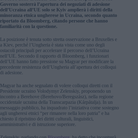
Governo sosterrà l’apertura dei negoziati di adesione
dell’Ucraina all’UE solo se Kyiv amplierà i diritti della
minoranza etnica ungherese in Ucraina, secondo quanto
riportato da Bloomberg, citando persone che hanno
familiarità con la questione.
La posizione è tenuta sotto stretta osservazione a Bruxelles e
a Kiev, perché l’Ungheria è stata vista come uno degli
ostacoli principali per accelerare il percorso dell’Ucraina
nell’UE. Secondo il rapporto di Bloomberg, i funzionari
dell’UE hanno fatto pressione su Magyar per modificare la
precedente resistenza dell’Ungheria all’apertura dei colloqui
di adesione.
Magyar ha anche segnalato di volere colloqui diretti con il
Presidente ucraino Volodymyr Zelenskiy, proponendo un
incontro a Berehove (Berehovo/Beregszász), nella regione
occidentale ucraina della Transcarpazia (Kárpátalja). In un
messaggio pubblico, ha inquadrato l’iniziativa come sostegno
agli ungheresi etnici “per rimanere nella loro patria” e ha
chiesto il ripristino dei diritti culturali, linguistici,
amministrativi e di istruzione superiore.
Zelenskiy, parlando con
Bloomberg
, ha detto che incontrerà