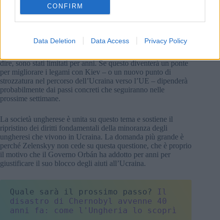
CONFIRM
reale’ da risolvere.
Per ora, Magyar sta cercando di bilanciare due messaggi
contemporaneamente: ricostruire la posizione dell’Ungheria a
Data Deletion
Data Access
Privacy Policy
Bruxelles, insistendo al contempo sul fatto che gli ungheresi
della Transcarpazia devono riacquistare i diritti che, a suo
dire, sono stati limitati per anni. Se questo diventerà un ponte
per migliorare i legami con Kiev – o un nuovo punto di
strozzatura nel percorso dell’Ucraina verso l’UE – dipenderà
probabilmente dai passi concreti che seguiranno nelle
prossime settimane.
La società ungherese è unita su questo tema e sostiene il
ripristino dei diritti fondamentali della minoranza degli
ungheresi che vivono in Ucraina. La domanda più grande è
perché Zelenskyy non cede su questa questione, che è proprio
il motivo che il Governo Orbán ha addotto per anni per
giustificare il suo blocco degli aiuti all’Ucraina.
Quale sarà il prossimo passo? 
Il 
disastro di Chernobyl avvenne 40 
anni fa: come l'Ungheria lo scoprì