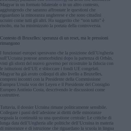
Magyar in un formato bilaterale o in un altro contesto,
aggiungendo che saranno affrontate le questioni che
riguardano la minoranza ungherese e che sono cittadini
ucraini come tutti gli altri. Ha suggerito che “non tutto” è
risolto, ma ha minimizzato la portata della controversia.
Contesto di Bruxelles: speranza di un reset, ma le pressioni
rimangono
I funzionari europei speravano che la posizione dell’Ungheria
sull’Ucraina potesse ammorbidirsi dopo la partenza di Orbán,
visti gli sforzi del nuovo governo per ricostruire la fiducia con
le istituzioni dell’UE e sbloccare i fondi UE congelati.
Magyar ha già avuto colloqui di alto livello a Bruxelles,
compresi incontri con la Presidente della Commissione
Europea Ursula von der Leyen e il Presidente del Consiglio
Europeo António Costa, descrivendo le discussioni come
costruttive.
Tuttavia, il dossier Ucraina rimane politicamente sensibile.
Collegare i passi dell’adesione ai diritti delle minoranze
segnala la continuità su una questione centrale: Le critiche di
lunga data dell’Ungheria alle politiche dell’Ucraina in materia
di minoranze e di istruzione che riguardano la scuola in lingua