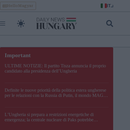
Skip
IT
HelloMagyar
to
content
ULTIME NOTIZIE: Il partito Tisza annuncia il proprio
candidato alla presidenza dell’Ungheria
Definite le nuove priorità della politica estera ungherese
per le relazioni con la Russia di Putin, il mondo MAGA,
l’UE, il V4, la NATO e i Balcani
L’Ungheria si prepara a restrizioni energetiche di
emergenza; la centrale nucleare di Paks potrebbe
chiudere questo fine settimana