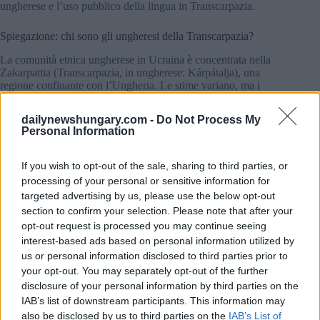
ungherese e l’uso pubblico della lingua in Transcarpazia.
Spiegazione: chi sono gli ungheresi della Transcarpazia?
La comunità etnica ungherese in Ucraina è concentrata nella
Zakarpattia (Transcarpazia, in ungherese: Kárpátalja), una
regione confinante con l’Ungheria. Le stime variano, ma i
rapporti internazionali indicano comunemente una comunità
di circa 150.000 persone, mentre l’ultimo censimento
dailynewshungary.com -
Do Not Process My
completo dell’Ucraina (2001) ha registrato 156.600 persone
Personal Information
di etnia ungherese nel Paese, in gran parte nella Zakarpattia.
If you wish to opt-out of the sale, sharing to third parties, or
Negli ultimi due decenni, il numero di ungheresi in
Transcarpazia è diminuito a causa dell’ambiente ostile creato
processing of your personal or sensitive information for
dalle autorità e dai politici ucraini. La guerra ha causato un
targeted advertising by us, please use the below opt-out
drastico calo della popolazione ungherese e, secondo stime
section to confirm your selection. Please note that after your
ottimistiche, oggi ci sono solo 75.000 ungheresi che vivono in
opt-out request is processed you may continue seeing
Ucraina, o anche meno.
interest-based ads based on personal information utilized by
us or personal information disclosed to third parties prior to
Per molti ungheresi, l’argomento storico è centrale: le tribù
your opt-out. You may separately opt-out of the further
ungheresi arrivarono nel bacino dei Carpazi intorno all’895, e
disclosure of your personal information by third parties on the
le comunità ungheresi hanno vissuto attraverso i confini
mutevoli della regione per più di un millennio.
IAB’s list of downstream participants. This information may
Ecco perché i dibattiti politici ungheresi spesso descrivono gli
also be disclosed by us to third parties on the
IAB’s List of