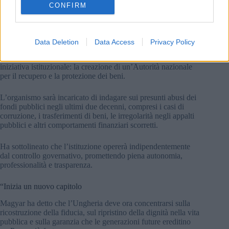
CONFIRM
Cosa succede ora:
Piazza Kossuth si riempie di folla
all’apertura del Parlamento ungherese, con celebrazioni e
simbolismi.
Giustizia, trasparenza e una nuova autorità investigativa
Data Deletion
Data Access
Privacy Policy
Magyar ha anche annunciato i piani per un’importante
iniziativa istituzionale: la creazione di un’Autorità nazionale
per il recupero e la protezione dei beni.
L’organismo sarà incaricato di indagare sui presunti abusi dei
fondi pubblici negli ultimi due decenni, compresi i casi di
corruzione, i trasferimenti di beni, le irregolarità negli appalti
pubblici e altri comportamenti finanziari scorretti.
Ha sottolineato che l’istituzione opererà indipendentemente
dal controllo governativo, promettendo piena autonomia,
professionalità e trasparenza.
“Inizia un nuovo capitolo
Magyar ha detto che l’Ungheria deve ora concentrarsi sulla
ricostruzione della fiducia, sul ripristino della dignità nella vita
pubblica e sulla garanzia che le generazioni future ereditino