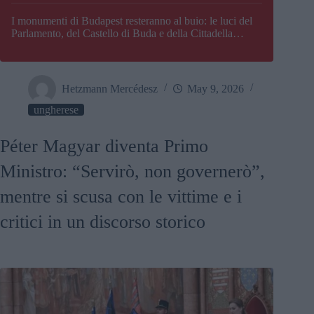
I monumenti di Budapest resteranno al buio: le luci del
Parlamento, del Castello di Buda e della Cittadella
verranno spente
Hetzmann Mercédesz
May 9, 2026
ungherese
Péter Magyar diventa Primo
Ministro: “Servirò, non governerò”,
mentre si scusa con le vittime e i
critici in un discorso storico