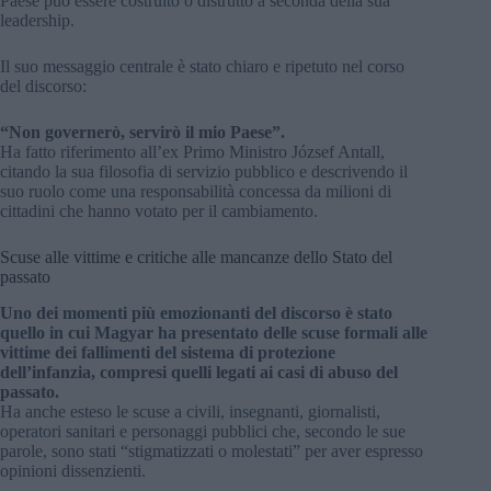
Paese può essere costruito o distrutto a seconda della sua
leadership.
Il suo messaggio centrale è stato chiaro e ripetuto nel corso
del discorso:
“Non governerò, servirò il mio Paese”.
Ha fatto riferimento all’ex Primo Ministro József Antall,
citando la sua filosofia di servizio pubblico e descrivendo il
suo ruolo come una responsabilità concessa da milioni di
cittadini che hanno votato per il cambiamento.
Scuse alle vittime e critiche alle mancanze dello Stato del
passato
Uno dei momenti più emozionanti del discorso è stato
quello in cui Magyar ha presentato delle scuse formali alle
vittime dei fallimenti del sistema di protezione
dell’infanzia, compresi quelli legati ai casi di abuso del
passato.
Ha anche esteso le scuse a civili, insegnanti, giornalisti,
operatori sanitari e personaggi pubblici che, secondo le sue
parole, sono stati “stigmatizzati o molestati” per aver espresso
opinioni dissenzienti.