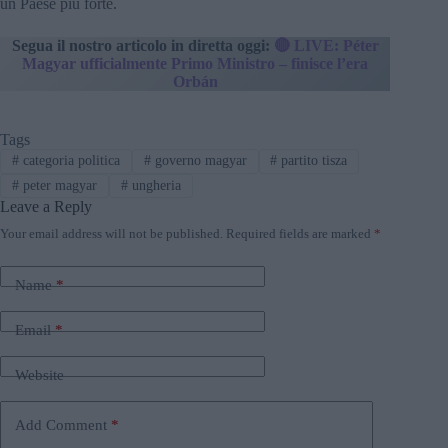
un Paese più forte.
Segua il nostro articolo in diretta oggi:
🔴 LIVE: Péter
Magyar ufficialmente Primo Ministro – finisce l’era
Orbán
Tags
#
categoria politica
#
governo magyar
#
partito tisza
#
peter magyar
#
ungheria
Leave a Reply
Your email address will not be published.
Required fields are marked
*
Name
*
Email
*
Website
Add Comment
*