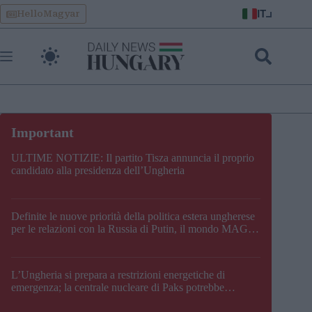
Skip
IT
HelloMagyar
to
content
ULTIME NOTIZIE: Il partito Tisza annuncia il proprio
candidato alla presidenza dell’Ungheria
Definite le nuove priorità della politica estera ungherese
per le relazioni con la Russia di Putin, il mondo MAGA,
l’UE, il V4, la NATO e i Balcani
L’Ungheria si prepara a restrizioni energetiche di
emergenza; la centrale nucleare di Paks potrebbe
chiudere questo fine settimana