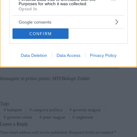
Purposes for which it was collected.
Venerdì, Havasi era presente anche quando i sostenitori di
Opted In
Péter Magyar hanno iniziato a smantellare le barriere vicino al
complesso carmelitano.
Parlando con Telex
, Havasi ha
Google consents
scherzato sul fatto che deciderà da solo come spendere la sua
indennità di licenziamento prevista dalla legge, menzionando
CONFIRM
l’istruzione dei suoi figli e la sostituzione dei pneumatici
vecchi della sua Suzuki Vitara come possibili spese.
Avete sentito:
Il nuovo governo ungherese licenzia i
Data Deletion
Data Access
Privacy Policy
principali
funzionari
amministrativi dell’era Orbán
con
effetto immediato
Immagine in primo piano: MTI/Balogh Zoltán
Tags
#
budapest
#
categoria politica
#
governo magyar
#
governo orbán
#
peter magyar
#
ungherese
Leave a Reply
Your email address will not be published.
Required fields are marked
*