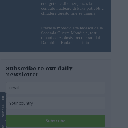
energetiche di emergenza; la
centrale nucleare di Paks potrebbe
chiudere questo fine settimana
Preziosa motocicletta tedesca della
Seconda Guerra Mondiale, resti
umani ed esplosivi recuperati dal
Danubio a Budapest – foto
Subscribe to our daily
newsletter
LETTER
NEWS
Subscribe
US