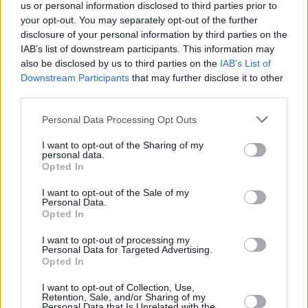
un video online.
us or personal information disclosed to third parties prior to
your opt-out. You may separately opt-out of the further
Nel caso ve lo foste perso: Il premier Magyar afferma che
disclosure of your personal information by third parties on the
Orbán non riceverà l’indennità di licenziamento
IAB’s list of downstream participants. This information may
also be disclosed by us to third parties on the
IAB’s List of
Scambio particolarmente strano sulla terrazza sul tetto
Downstream Participants
that may further disclose it to other
third parties.
Un momento di tensione si è svolto sulla terrazza sul tetto
dell’ex edificio dell’Ufficio di Gabinetto, dove Bertalan
Please note that this website/app uses one or more Google
Personal Data Processing Opt Outs
Havasi, ex capo stampa di Orbán, ha affrontato Magyar.
services and may gather and store information including but
Havasi detiene ancora ufficialmente il grado di vice segretario
not limited to your visit or usage behaviour. You may click to
I want to opt-out of the Sharing of my
di Stato, il che significa che lavora formalmente sotto
personal data.
l’autorità di Magyar in seguito ai recenti cambiamenti
grant or deny consent to Google and its third-party tags to
Opted In
amministrativi.
use your data for below specified purposes in below Google
consent section.
I want to opt-out of the Sale of my
Secondo quanto riferito dalla scena, i due hanno scambiato
Personal Data.
commenti bruschi prima che Magyar si allontanasse con i
Opted In
giornalisti. Havasi avrebbe detto a Magyar che avrebbe
potuto “appenderlo all’asta della bandiera per i pantaloni, solo
I want to opt-out of processing my
per l’estetica”. In seguito, Magyar avrebbe chiesto al
Personal Data for Targeted Advertising.
personale di sicurezza di scortare Havasi dall’edificio,
Opted In
sostenendo che non aveva più alcun ruolo ufficiale, in quanto
la proprietà appartiene ora al Ministero degli Affari Sociali e
I want to opt-out of Collection, Use,
Retention, Sale, and/or Sharing of my
dell’Infanzia.
Personal Data that Is Unrelated with the