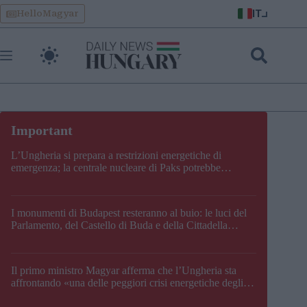
Skip
IT
HelloMagyar
to
content
L’Ungheria si prepara a restrizioni energetiche di
emergenza; la centrale nucleare di Paks potrebbe
chiudere questo fine settimana
I monumenti di Budapest resteranno al buio: le luci del
Parlamento, del Castello di Buda e della Cittadella
verranno spente
Il primo ministro Magyar afferma che l’Ungheria sta
affrontando «una delle peggiori crisi energetiche degli
ultimi decenni» e comunica la nuova data di chiusura di