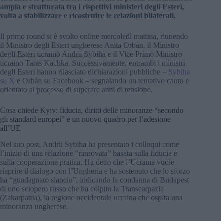
ampia e strutturata tra i rispettivi ministeri degli Esteri,
volta a stabilizzare e ricostruire le relazioni bilaterali.
Il primo round si è svolto online mercoledì mattina, riunendo
il Ministro degli Esteri ungherese Anita Orbán, il Ministro
degli Esteri ucraino Andrii Sybiha e il Vice Primo Ministro
ucraino Taras Kachka. Successivamente, entrambi i ministri
degli Esteri hanno rilasciato dichiarazioni pubbliche –
Sybiha
su X
e Orbán su Facebook – segnalando un tentativo cauto e
orientato al processo di superare anni di tensione.
Cosa chiede Kyiv: fiducia, diritti delle minoranze “secondo
gli standard europei” e un nuovo quadro per l’adesione
all’UE
Nel suo post, Andrii Sybiha ha presentato i colloqui come
l’inizio di una relazione “rinnovata” basata sulla fiducia e
sulla cooperazione pratica. Ha detto che l’Ucraina vuole
riaprire il dialogo con l’Ungheria e ha sostenuto che lo sforzo
ha “guadagnato slancio”, indicando la condanna di Budapest
di uno sciopero russo che ha colpito la Transcarpazia
(Zakarpattia), la regione occidentale ucraina che ospita una
minoranza ungherese.