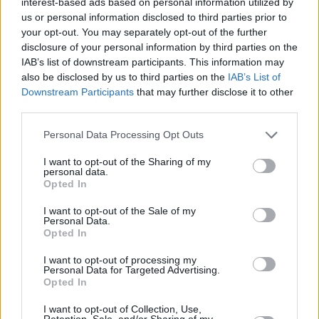
interest-based ads based on personal information utilized by
us or personal information disclosed to third parties prior to
Se se l’è perso:
L’Ucraina amplia il riconoscimento della
your opt-out. You may separately opt-out of the further
doppia cittadinanza, alleviando le preoccupazioni legali degli
disclosure of your personal information by third parties on the
ungheresi in Transcarpazia!
IAB’s list of downstream participants. This information may
also be disclosed by us to third parties on the
IAB’s List of
Lettura del sottotesto: desiderio condiviso di ricominciare, ma
punti di partenza diversi
Downstream Participants
that may further disclose it to other
third parties.
Prese insieme, le due dichiarazioni mostrano una
sovrapposizione – e un divario.
Please note that this website/app uses one or more Google
Personal Data Processing Opt Outs
services and may gather and store information including but
La sovrapposizione è il linguaggio del
processo
: entrambe le
not limited to your visit or usage behaviour. You may click to
I want to opt-out of the Sharing of my
parti segnalano che non si tratta di una chiamata una tantum,
personal data.
grant or deny consent to Google and its third-party tags to
ma dell’inizio di un lavoro strutturato, con un incontro di
Opted In
use your data for below specified purposes in below Google
persona già programmato. Il fatto che entrambi i ministri
consent section.
abbiano reso pubblica la notizia in tempi brevi suggerisce
I want to opt-out of the Sale of my
Personal Data.
anche un tentativo di creare uno slancio politico e di
Opted In
rassicurare il pubblico nazionale sul fatto che l’impegno è in
corso.
I want to opt-out of processing my
Personal Data for Targeted Advertising.
Il divario risiede nella
sequenza e nella cornice
.
Opted In
Kyiv sta cercando di inserire la disputa sui diritti delle
I want to opt-out of Collection, Use,
Retention, Sale, and/or Sharing of my