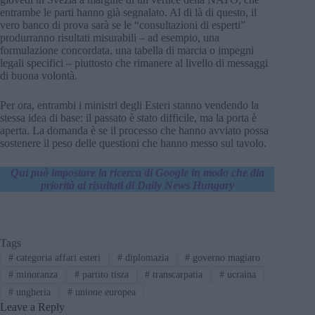
entrambe le parti hanno già segnalato. Al di là di questo, il
vero banco di prova sarà se le “consultazioni di esperti”
produrranno risultati misurabili – ad esempio, una
formulazione concordata, una tabella di marcia o impegni
legali specifici – piuttosto che rimanere al livello di messaggi
di buona volontà.
Per ora, entrambi i ministri degli Esteri stanno vendendo la
stessa idea di base: il passato è stato difficile, ma la porta è
aperta. La domanda è se il processo che hanno avviato possa
sostenere il peso delle questioni che hanno messo sul tavolo.
Qui può impostare la ricerca di Google in modo che dia
priorità ai risultati di Daily News Hungary
Tags
#
categoria affari esteri
#
diplomazia
#
governo magiaro
#
minoranza
#
partito tisza
#
transcarpatia
#
ucraina
#
ungheria
#
unione europea
Leave a Reply