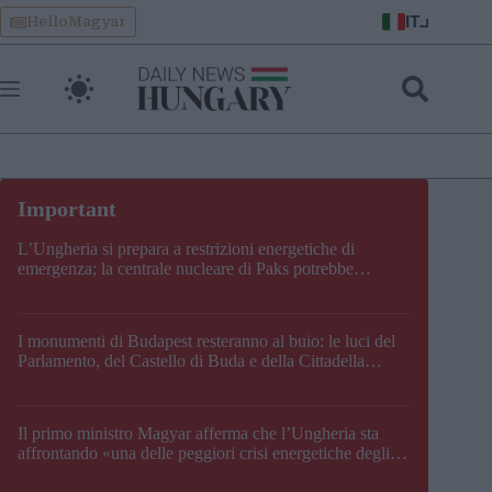
Skip
IT
HelloMagyar
to
content
L’Ungheria si prepara a restrizioni energetiche di
emergenza; la centrale nucleare di Paks potrebbe
chiudere questo fine settimana
I monumenti di Budapest resteranno al buio: le luci del
Parlamento, del Castello di Buda e della Cittadella
verranno spente
Il primo ministro Magyar afferma che l’Ungheria sta
affrontando «una delle peggiori crisi energetiche degli
ultimi decenni» e comunica la nuova data di chiusura di