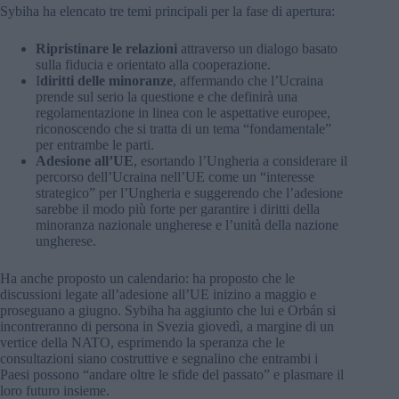
Sybiha ha elencato tre temi principali per la fase di apertura:
Ripristinare le relazioni
attraverso un dialogo basato
sulla fiducia e orientato alla cooperazione.
I
diritti delle minoranze
, affermando che l’Ucraina
prende sul serio la questione e che definirà una
regolamentazione in linea con le aspettative europee,
riconoscendo che si tratta di un tema “fondamentale”
per entrambe le parti.
Adesione all’UE
, esortando l’Ungheria a considerare il
percorso dell’Ucraina nell’UE come un “interesse
strategico” per l’Ungheria e suggerendo che l’adesione
sarebbe il modo più forte per garantire i diritti della
minoranza nazionale ungherese e l’unità della nazione
ungherese.
Ha anche proposto un calendario: ha proposto che le
discussioni legate all’adesione all’UE inizino a maggio e
proseguano a giugno. Sybiha ha aggiunto che lui e Orbán si
incontreranno di persona in Svezia giovedì, a margine di un
vertice della NATO, esprimendo la speranza che le
consultazioni siano costruttive e segnalino che entrambi i
Paesi possono “andare oltre le sfide del passato” e plasmare il
loro futuro insieme.