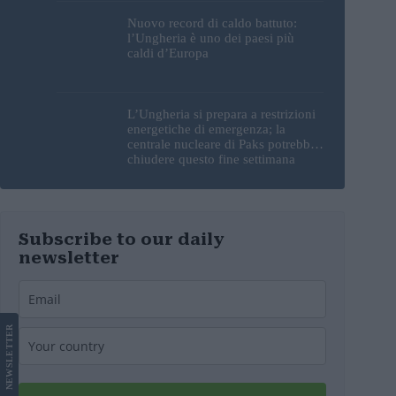
Nuovo record di caldo battuto:
l’Ungheria è uno dei paesi più
caldi d’Europa
L’Ungheria si prepara a restrizioni
energetiche di emergenza; la
centrale nucleare di Paks potrebbe
chiudere questo fine settimana
Subscribe to our daily
newsletter
LETTER
NEWS