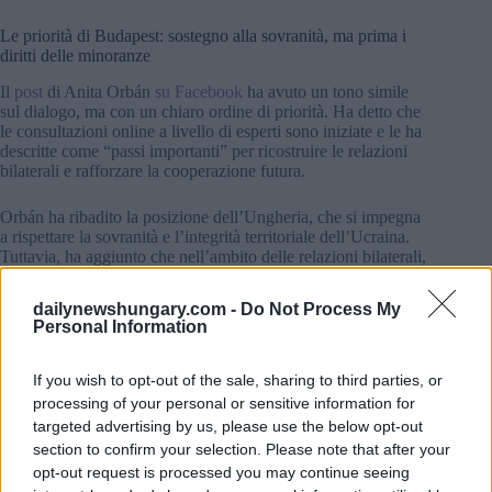
Le priorità di Budapest: sostegno alla sovranità, ma prima i
diritti delle minoranze
Il
post
di Anita Orbán
su Facebook
ha avuto un tono simile
sul dialogo, ma con un chiaro ordine di priorità. Ha detto che
le consultazioni online a livello di esperti sono iniziate e le ha
descritte come “passi importanti” per ricostruire le relazioni
bilaterali e rafforzare la cooperazione futura.
Orbán ha ribadito la posizione dell’Ungheria, che si impegna
a rispettare la sovranità e l’integrità territoriale dell’Ucraina.
Tuttavia, ha aggiunto che nell’ambito delle relazioni bilaterali,
il “primo compito da risolvere” è la protezione coerente dei
diritti delle minoranze nazionali.
dailynewshungary.com -
Do Not Process My
Personal Information
Ha inquadrato la comunità ungherese in Transcarpazia
(Kárpátalja) come una questione più che delicata, definendola
If you wish to opt-out of the sale, sharing to third parties, or
una parte importante delle relazioni e un ponte tra i due
popoli. Ma ha sottolineato che un vero progresso richiede un
processing of your personal or sensitive information for
dialogo aperto, onesto e professionale, costruito su chiare
targeted advertising by us, please use the below opt-out
garanzie legali. Ha concluso dicendo che ritiene che le
section to confirm your selection. Please note that after your
consultazioni di oggi “possano essere l’inizio di un nuovo
opt-out request is processed you may continue seeing
processo”.