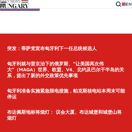
EN
Skip to content
突发：蒂萨党宣布匈牙利下一任总统候选人
匈牙利就与普京治下的俄罗斯、“让美国再次伟
大”（MAGA）世界、欧盟、V4、北约及巴尔干半岛的关
系，提出了新的外交政策优先事项
匈牙利准备实施紧急限电措施，帕克斯核电站本周末可能
停运
布达佩斯地标将熄灯： 议会大厦、布达城堡和城堡山将
熄灯