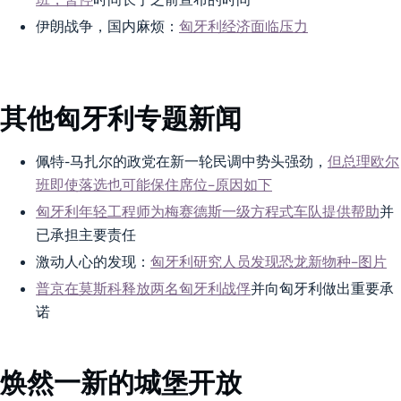
伊朗战争，国内麻烦：
匈牙利经济面临压力
其他匈牙利专题新闻
佩特-马扎尔的政党在新一轮民调中势头强劲，
但总理欧尔
班即使落选也可能保住席位–原因如下
匈牙利年轻工程师为梅赛德斯一级方程式车队提供帮助
并
已承担主要责任
激动人心的发现：
匈牙利研究人员发现恐龙新物种–图片
普京在莫斯科释放两名匈牙利战俘
并向匈牙利做出重要承
诺
焕然一新的城堡开放