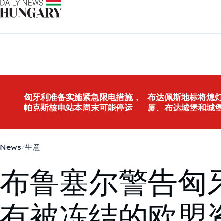
Skip to content
匈牙利准备实施紧急限电措施，
布达佩斯地标将熄灯
帕克斯核电站本周末可能停运
厦、布达城堡和城
News
生意
布鲁塞尔警告匈
有被冻结的欧盟