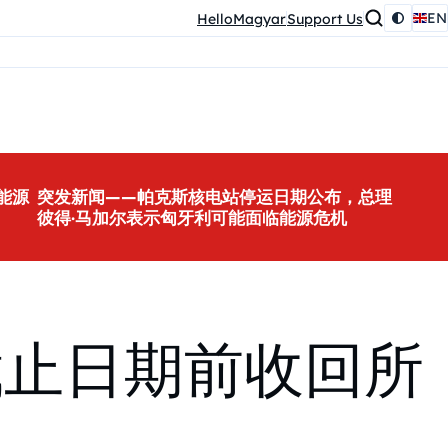
EN
HelloMagyar
Support Us
能源
突发新闻——帕克斯核电站停运日期公布，总理
彼得·马加尔表示匈牙利可能面临能源危机
截止日期前收回所