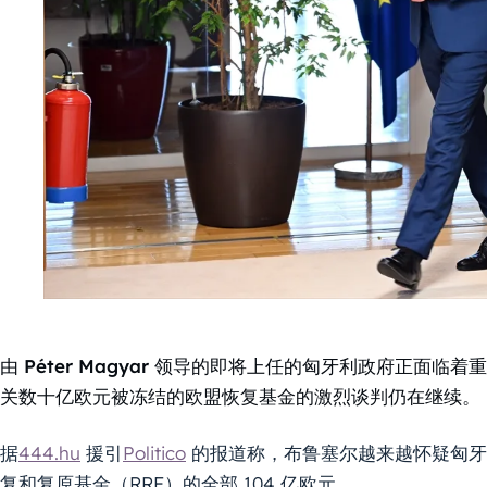
由 Péter Magyar 领导的即将上任的匈牙利政府正面
关数十亿欧元被冻结的欧盟恢复基金的激烈谈判仍在继续。
据
444.hu
援引
Politico
的报道称，布鲁塞尔越来越怀疑匈牙
复和复原基金（RRF）的全部 104 亿欧元。