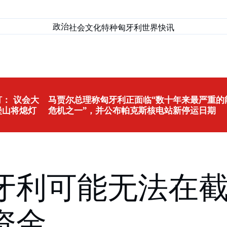
政治
社会
文化
特种匈牙利
世界
快讯
： 议会大
马贾尔总理称匈牙利正面临“数十年来最严重的
堡山将熄灯
危机之一”，并公布帕克斯核电站新停运日期
牙利可能无法在
资金