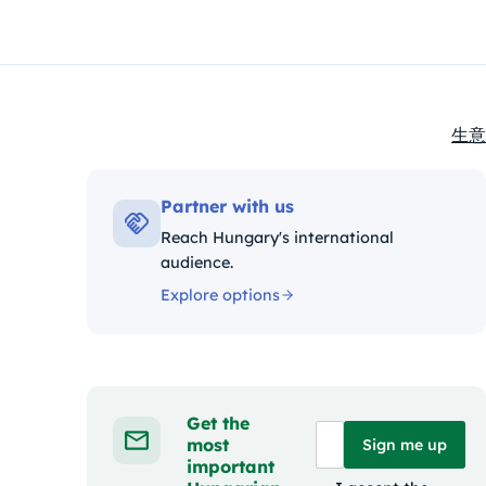
生意
Kate
Partner with us
Reach Hungary's international
audience.
Explore options
Get the
most
Sign me up
important