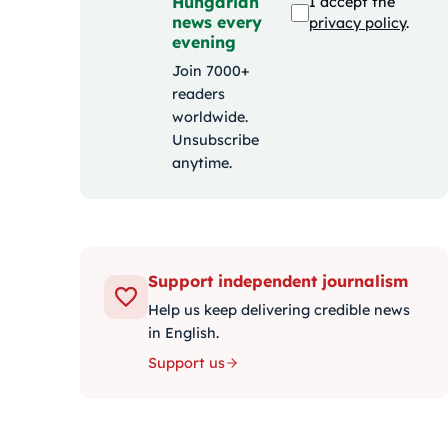
Hungarian
I accept the
news every
privacy policy
.
evening
Join 7000+
readers
worldwide.
Unsubscribe
anytime.
Support independent journalism
Help us keep delivering credible news
in English.
Support us