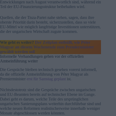
Entwicklungen nach August verantwortlich sind, während ein
Teil der EU-Finanzierungsstruktur beibehalten wird.
Quellen, die der Tisza-Partei nahe stehen, sagen, dass ihre
oberste Priorität darin besteht, sicherzustellen, dass so viele
EU-Mittel wie möglich langfristige Investitionen unterstützen,
die der ungarischen Wirtschaft zugute kommen.
Wie geht es weiter?
Der Zeitplan enthüllt, wie Péter
Magyar an diesem Wochenende zum Premierminister
gewählt werden soll
Informelle Verhandlungen gehen vor der offiziellen
Amtseinführung weiter
Die Gespräche bleiben technisch gesehen vorerst informell,
da die offizielle Amtseinführung von Péter Magyar als
Premierminister
erst für Samstag geplant
ist.
Nichtsdestotrotz sind die Gespräche zwischen ungarischen
und EU-Beamten bereits auf technischer Ebene im Gange.
Dabei geht es darum, welche Teile des ursprünglichen
ungarischen Sanierungsplans weiterhin durchführbar sind und
welche neuen Reformen realistischerweise innerhalb weniger
Monate abgeschlossen werden könnten.