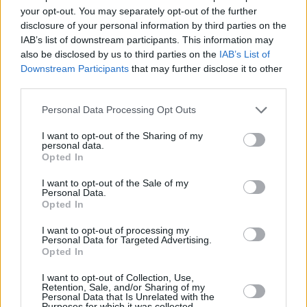
your opt-out. You may separately opt-out of the further
Korruptionsbekämpfung, Transparenzreformen und die
Unabhängigkeit der Justiz.
disclosure of your personal information by third parties on the
IAB’s list of downstream participants. This information may
Obwohl die scheidende Regierung in einigen Bereichen
also be disclosed by us to third parties on the
IAB’s List of
teilweise Fortschritte gemacht hat, blieben mehrere EU-
Downstream Participants
that may further disclose it to other
Forderungen unerfüllt.
third parties.
Bestehende Projekte könnten “umetikettiert” werden, um
Please note that this website/app uses one or more Google
Personal Data Processing Opt Outs
Mittel zu sparen
services and may gather and store information including but
not limited to your visit or usage behaviour. You may click to
I want to opt-out of the Sharing of my
Nach Angaben von
Népszava
erwägt die neue Regierung
personal data.
grant or deny consent to Google and its third-party tags to
eine überdimensionierte Projektliste, die den gesamten
Opted In
use your data for below specified purposes in below Google
verfügbaren Finanzrahmen übersteigt, in der Hoffnung, dass
zumindest der maximal mögliche Betrag noch vor Ablauf der
consent section.
I want to opt-out of the Sale of my
Frist genehmigt werden kann.
Personal Data.
Opted In
Eine mögliche Lösung, die diskutiert wird, besteht darin,
I want to opt-out of processing my
bereits abgeschlossene oder laufende Projekte, die zuvor aus
Personal Data for Targeted Advertising.
dem Kohäsionsfonds finanziert wurden, umzuetikettieren, so
Opted In
dass sie stattdessen im Rahmen des Konjunkturfonds
berücksichtigt werden können.
I want to opt-out of Collection, Use,
Retention, Sale, and/or Sharing of my
Eine Quelle der Europäischen Kommission sagte der Zeitung,
Personal Data that Is Unrelated with the
Purposes for which it was collected.