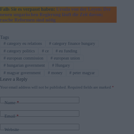
Falls Sie es verpasst haben:
Ursula von der Leyen: Der
neuen ungarischen Regierung läuft die Zeit davon;
rasche Reformen sind nötig
Tags
#
category eu relations
#
category finance hungary
#
category politics
#
ce
#
eu funding
#
european commission
#
european union
#
hungarian government
#
Hungary
#
magyar government
#
money
#
peter magyar
Leave a Reply
Your email address will not be published.
Required fields are marked
*
Name
*
Email
*
Website