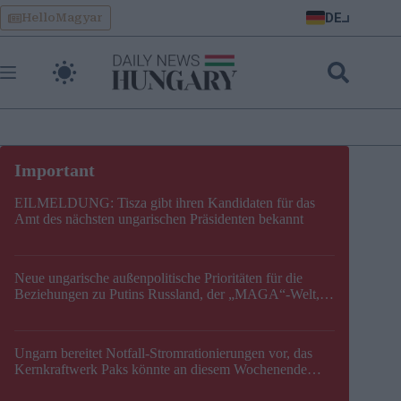
Skip
DE
HelloMagyar
to
content
EILMELDUNG: Tisza gibt ihren Kandidaten für das
Amt des nächsten ungarischen Präsidenten bekannt
Neue ungarische außenpolitische Prioritäten für die
Beziehungen zu Putins Russland, der „MAGA“-Welt,
der EU, der V4, der NATO und dem Balkan festgelegt
Ungarn bereitet Notfall-Stromrationierungen vor, das
Kernkraftwerk Paks könnte an diesem Wochenende
stillgelegt werden