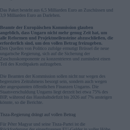
Das Paket besteht aus 6,5 Milliarden Euro an Zuschüssen und
3,9 Milliarden Euro an Darlehen.
Beamte der Europäischen Kommission glauben
angeblich, dass Ungarn nicht mehr genug Zeit hat, um
alle Reformen und Projektmeilensteine abzuschließen, die
erforderlich sind, um den vollen Betrag freizugeben.
Den Quellen von Politico zufolge ermutigt Brüssel die neue
ungarische Regierung, sich auf die Sicherung der
Zuschusskomponente zu konzentrieren und zumindest einen
Teil des Kreditpakets aufzugeben.
Die Beamten der Kommission sollen nicht nur wegen des
begrenzten Zeitrahmens besorgt sein, sondern auch wegen
der angespannten öffentlichen Finanzen Ungarns. Die
Staatsverschuldung Ungarns liegt derzeit bei etwa 75% des
BIP, während das Haushaltsdefizit bis 2026 auf 7% ansteigen
könnte, so die Berichte.
Tisza-Regierung drängt auf vollen Betrag
Für Péter Magyar und seine Tisza-Partei ist die
Rückforderung der eingefrorenen EU-Gelder in voller Höhe