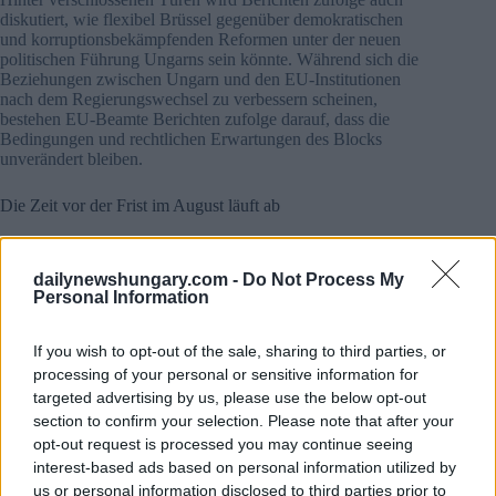
diskutiert, wie flexibel Brüssel gegenüber demokratischen
und korruptionsbekämpfenden Reformen unter der neuen
politischen Führung Ungarns sein könnte. Während sich die
Beziehungen zwischen Ungarn und den EU-Institutionen
nach dem Regierungswechsel zu verbessern scheinen,
bestehen EU-Beamte Berichten zufolge darauf, dass die
Bedingungen und rechtlichen Erwartungen des Blocks
unverändert bleiben.
Die Zeit vor der Frist im August läuft ab
Die Herausforderung ist besonders dringlich, weil Ungarn der
einzige EU-Mitgliedstaat ist, der noch keine Gelder aus der
dailynewshungary.com -
Do Not Process My
Fazilität für Konjunkturbelebung und Widerstandsfähigkeit
Personal Information
abgerufen hat.
Nach den EU-Vorschriften müssen alle Ziele und
If you wish to opt-out of the sale, sharing to third parties, or
Ausgabenverpflichtungen im Rahmen der Fazilität bis zum
processing of your personal or sensitive information for
31. August 2026 erfüllt sein. Nicht in Anspruch genommene
targeted advertising by us, please use the below opt-out
Mittel gehen dann endgültig verloren.
section to confirm your selection. Please note that after your
opt-out request is processed you may continue seeing
Die Orbán-Regierung hat es zuvor versäumt, die von Brüssel
interest-based ads based on personal information utilized by
geforderten sogenannten “27 Super-Meilensteine” vollständig
us or personal information disclosed to third parties prior to
umzusetzen, darunter Maßnahmen zur