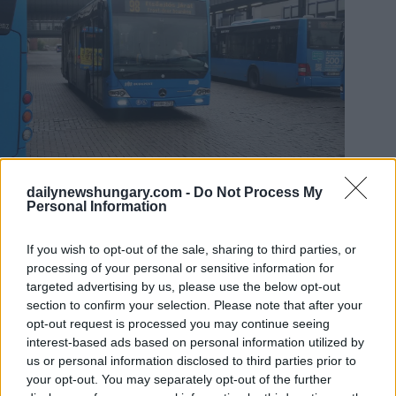
dailynewshungary.com -
Do Not Process My
Personal Information
Bus 98 an der Endstation Kőbánya-Kispest. Foto:
Wikimedia
Commons
If you wish to opt-out of the sale, sharing to third parties, or
In den Zusammenstoß verwickelte Buslinie 98
processing of your personal or sensitive information for
Die Budapester Verkehrsbetriebe bestätigten gegenüber
targeted advertising by us, please use the below opt-out
24.hu
, dass eines ihrer Fahrzeuge in die Tragödie verwickelt
section to confirm your selection. Please note that after your
war. Nach Angaben des Unternehmens stieß der Bus der
opt-out request is processed you may continue seeing
Linie 98 mit dem Fußgänger zusammen.
interest-based ads based on personal information utilized by
us or personal information disclosed to third parties prior to
Das Unternehmen fügte jedoch hinzu, dass es nicht in der
your opt-out. You may separately opt-out of the further
Lage ist, weitere Einzelheiten zu nennen, solange die