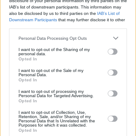
disclosure of your personal information by third parties on the
laufenden Ermittlungen zu den Umständen des Unfalls nicht
IAB’s list of downstream participants. This information may
abgeschlossen sind.
also be disclosed by us to third parties on the
IAB’s List of
Downstream Participants
that may further disclose it to other
Polizei leitet Strafverfahren ein
third parties.
Das Budapester Polizeipräsidium hat ein Strafverfahren
eingeleitet, um die genauen Umstände des tödlichen
Please note that this website/app uses one or more Google
Personal Data Processing Opt Outs
Zusammenstoßes zu ermitteln.
services and may gather and store information including but
not limited to your visit or usage behaviour. You may click to
I want to opt-out of the Sharing of my
personal data.
Die Beamten haben noch nicht bekannt gegeben, ob ein
grant or deny consent to Google and its third-party tags to
Opted In
Fahrfehler, das Verhalten eines Fußgängers oder andere
use your data for below specified purposes in below Google
Faktoren zu dem Vorfall beigetragen haben könnten. Die
consent section.
I want to opt-out of the Sale of my
Behörden sagten, dass weitere Informationen veröffentlicht
Personal Data.
werden, sobald die Ermittlungen fortgeschritten sind.
Opted In
Belebter Knotenpunkt unter Beobachtung
I want to opt-out of processing my
Personal Data for Targeted Advertising.
Kőbánya-Kispest ist einer der wichtigsten
Opted In
Verkehrsknotenpunkte Budapests und dient als wichtiger
Knotenpunkt zwischen U-Bahn, Bahn und zahlreichen
I want to opt-out of Collection, Use,
Buslinien. Der Vorfall wird sicherlich die Aufmerksamkeit
Retention, Sale, and/or Sharing of my
auf Sicherheitsmaßnahmen an belebten städtischen
Personal Data that Is Unrelated with the
Purposes for which it was collected.
Verkehrsknotenpunkten lenken, insbesondere in Bereichen
Opted In
mit starkem Fußgängerverkehr.