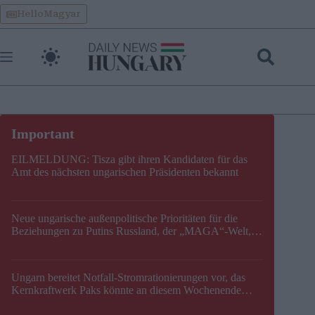
Skip
HelloMagyar
to
content
EILMELDUNG: Tisza gibt ihren Kandidaten für das
Amt des nächsten ungarischen Präsidenten bekannt
Neue ungarische außenpolitische Prioritäten für die
Beziehungen zu Putins Russland, der „MAGA“-Welt,
der EU, der V4, der NATO und dem Balkan festgelegt
Ungarn bereitet Notfall-Stromrationierungen vor, das
Kernkraftwerk Paks könnte an diesem Wochenende
stillgelegt werden