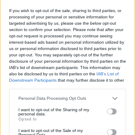
Polnische Politiker unter den umstrittensten Fällen
If you wish to opt-out of the sale, sharing to third parties, or
Einer der prominentesten Fälle betrifft Marcin Romanowski,
processing of your personal or sensitive information for
einen Politiker von Polens konservativ-nationalistischer Partei
targeted advertising by us, please use the below opt-out
Recht und Gerechtigkeit (PiS). Romanowski floh im
section to confirm your selection. Please note that after your
Dezember 2024 nach Ungarn und erhielt anschließend
opt-out request is processed you may continue seeing
politisches Asyl von der Regierung Orbán.
interest-based ads based on personal information utilized by
us or personal information disclosed to third parties prior to
Die polnische Staatsanwaltschaft beschuldigt ihn der
Korruption und des Missbrauchs von öffentlichen Geldern.
your opt-out. You may separately opt-out of the further
Der Fall hat sowohl in Polen als auch in Ungarn große
disclosure of your personal information by third parties on the
Aufmerksamkeit auf sich gezogen.
IAB’s list of downstream participants. This information may
also be disclosed by us to third parties on the
IAB’s List of
Wie Daily News Hungary
kürzlich berichtete
, verdiente
Downstream Participants
that may further disclose it to other
Romanowski 17,5 Millionen Forint, während er als Leiter des
third parties.
Ungarisch-Polnischen Freiheitsinstituts in Budapest tätig war.
Die Organisation wurde Berichten zufolge von der
Please note that this website/app uses one or more Google
Personal Data Processing Opt Outs
regierungsnahen Denkfabrik Centre for Fundamental Rights
services and may gather and store information including but
gegründet.
not limited to your visit or usage behaviour. You may click to
I want to opt-out of the Sharing of my
personal data.
grant or deny consent to Google and its third-party tags to
Eine weitere Schlüsselfigur ist der ehemalige polnische
Opted In
use your data for below specified purposes in below Google
Justizminister Zbigniew Ziobro. Die polnischen Behörden
verdächtigen ihn, während der PiS-Regierung eine
consent section.
I want to opt-out of the Sale of my
organisierte kriminelle Gruppe gegründet und geleitet zu
Personal Data.