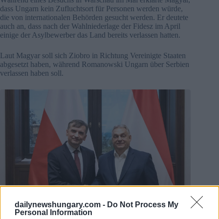
dass Ungarn kein Zufluchtsort für Personen werden würde,
die von internationalen Behörden gesucht werden. Er deutete
auch an, dass nach der Wahlniederlage der Fidesz im April
einige der Asylbewerber das Land bereits verlassen hatten.
Laut Magyar soll sich Ziobro in Richtung Vereinigte Staaten
abgesetzt haben, während Romanowski Ungarn über Serbien
verlassen haben soll.
dailynewshungary.com -
Do Not Process My
Zbigniew Ziobro und Viktor Orbán im Jahr 2025. Foto:
Personal Information
Facebook/Orbán Viktor