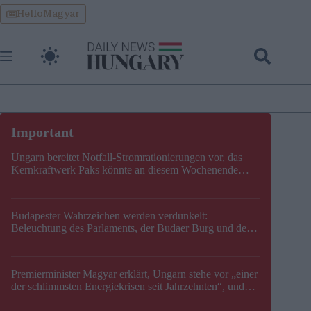
Skip
HelloMagyar
to
content
Ungarn bereitet Notfall-Stromrationierungen vor, das
Kernkraftwerk Paks könnte an diesem Wochenende
stillgelegt werden
Budapester Wahrzeichen werden verdunkelt:
Beleuchtung des Parlaments, der Budaer Burg und der
Zitadelle wird abgeschaltet
Premierminister Magyar erklärt, Ungarn stehe vor „einer
der schlimmsten Energiekrisen seit Jahrzehnten“, und
gibt neuen Termin für die Stilllegung von Paks bekannt